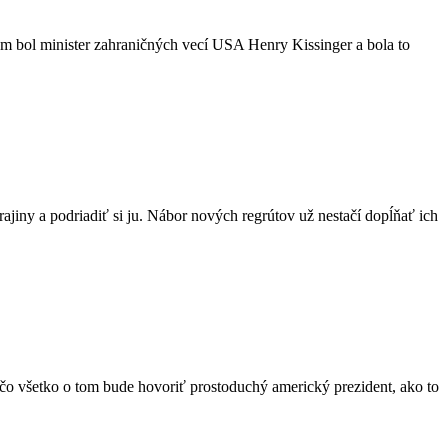
tom bol minister zahraničných vecí USA Henry Kissinger a bola to
jiny a podriadiť si ju. Nábor nových regrútov už nestačí dopĺňať ich
 čo všetko o tom bude hovoriť prostoduchý americký prezident, ako to