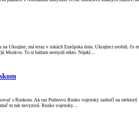
 na Ukrajine, má teraz v rukách Európska únia. Ukrajinci urobili, čo 
jú Moskvu. To si hádam nemyslí nikto. Nijakí…
uskom
rokovať s Ruskom. Ak raz Putinovo Rusko vojensky zaútočí na niektor
 zatiaľ to tak nevyzerá. Rusko vojensky…