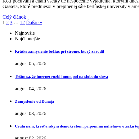
Keď počúvam a čítam všetky tie nespočetné vyjadrenia, ktorými dnešní
Gasseta, ktoré predniesol v preplnenej sále berlínskej univerzity v 
Celý článok
1
2
3
…
12
Ďalšie »
Najnovšie
Najčítanejšie
Krátke zamyslenie bežiac pri strome, ktorý zarodil
august 05, 2026
Teším sa, že internet rozbil monopol na slobodu slova
august 04, 2026
Zamyslenie od Dunaja
august 03, 2026
Ceuta nám, kresťanským demokratom, pripomína naliehavú otázku tej
august 02, 2026