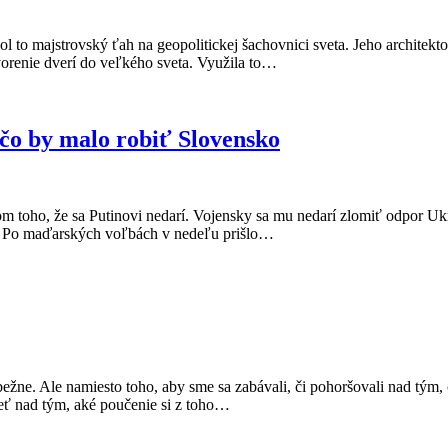
l to majstrovský ťah na geopolitickej šachovnici sveta. Jeho architek
otvorenie dverí do veľkého sveta. Využila to…
 čo by malo robiť Slovensko
 toho, že sa Putinovi nedarí. Vojensky sa mu nedarí zlomiť odpor Ukra
ou. Po maďarských voľbách v nedeľu prišlo…
ežne. Ale namiesto toho, aby sme sa zabávali, či pohoršovali nad tým,
ieť nad tým, aké poučenie si z toho…