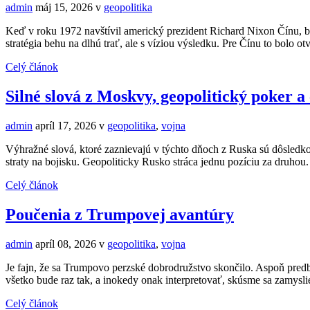
admin
máj 15, 2026
v
geopolitika
Keď v roku 1972 navštívil americký prezident Richard Nixon Čínu, bo
stratégia behu na dlhú trať, ale s víziou výsledku. Pre Čínu to bolo 
Celý článok
Silné slová z Moskvy, geopolitický poker a
admin
apríl 17, 2026
v
geopolitika
,
vojna
Výhražné slová, ktoré zaznievajú v týchto dňoch z Ruska sú dôsledkom
straty na bojisku. Geopoliticky Rusko stráca jednu pozíciu za druh
Celý článok
Poučenia z Trumpovej avantúry
admin
apríl 08, 2026
v
geopolitika
,
vojna
Je fajn, že sa Trumpovo perzské dobrodružstvo skončilo. Aspoň predb
všetko bude raz tak, a inokedy onak interpretovať, skúsme sa zamysl
Celý článok