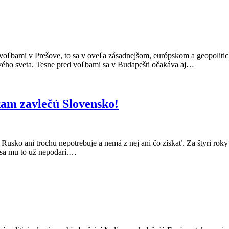
oľbami v Prešove, to sa v oveľa zásadnejšom, európskom a geopolitic
nového sveta. Tesne pred voľbami sa v Budapešti očakáva aj…
kam zavlečú Slovensko!
 Rusko ani trochu nepotrebuje a nemá z nej ani čo získať. Za štyri roky
 sa mu to už nepodarí.…