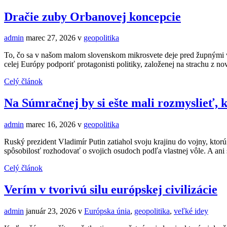
Dračie zuby Orbanovej koncepcie
admin
marec 27, 2026
v
geopolitika
To, čo sa v našom malom slovenskom mikrosvete deje pred župnými v
celej Európy podporiť protagonisti politiky, založenej na strachu z 
Celý článok
Na Súmračnej by si ešte mali rozmyslieť, 
admin
marec 16, 2026
v
geopolitika
Ruský prezident Vladimír Putin zatiahol svoju krajinu do vojny, ktorú
spôsobilosť rozhodovať o svojich osudoch podľa vlastnej vôle. A ani
Celý článok
Verím v tvorivú silu európskej civilizácie
admin
január 23, 2026
v
Európska únia
,
geopolitika
,
veľké idey