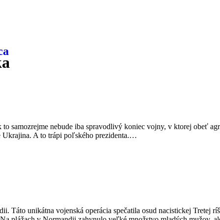
ka
 to samozrejme nebude iba spravodlivý koniec vojny, v ktorej obeť agr
e Ukrajina. A to trápi poľského prezidenta.…
. Táto unikátna vojenská operácia spečatila osud nacistickej Tretej r
tu. Na plážach v Normandii zahynulo veľké množstvo mladých mužov, al