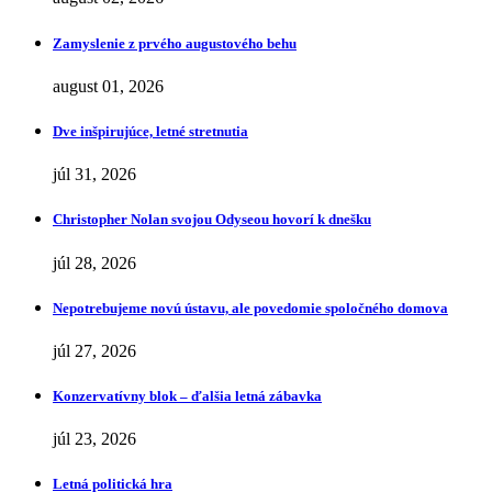
Zamyslenie z prvého augustového behu
august 01, 2026
Dve inšpirujúce, letné stretnutia
júl 31, 2026
Christopher Nolan svojou Odyseou hovorí k dnešku
júl 28, 2026
Nepotrebujeme novú ústavu, ale povedomie spoločného domova
júl 27, 2026
Konzervatívny blok – ďalšia letná zábavka
júl 23, 2026
Letná politická hra