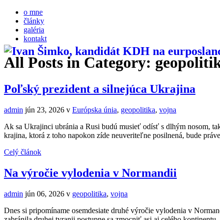
o mne
články
galéria
kontakt
All Posts in Category: geopoliti
Poľský prezident a silnejúca Ukrajina
admin
jún 23, 2026
v
Európska únia
,
geopolitika
,
vojna
Ak sa Ukrajinci ubránia a Rusi budú musieť odísť s dlhým nosom, tak
krajina, ktorá z toho napokon zíde neuveriteľne posilnená, bude práv
Celý článok
Na výročie vylodenia v Normandii
admin
jún 06, 2026
v
geopolitika
,
vojna
Dnes si pripomíname osemdesiate druhé výročie vylodenia v Normandii
zabránila druhej tyranii postupne sa zmocniť asi aj celého kontinen