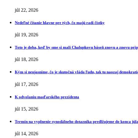
júl 22, 2026
Nedeľné čítanie hlavne pre tých, čo majú radi čistky
júl 19, 2026
Toto je doba, keď by sme si mali Chalupkovu báseň znovu a znovu pr
júl 18, 2026
Kým si neujasníme, čo je skutočná vláda ľudu, tak tu naozaj demokrat
júl 17, 2026
K odvolaniu maďarského prezidenta
júl 15, 2026
Termín na vyplnenie synodálneho dotazníka predlžujeme do konca júl
júl 14, 2026