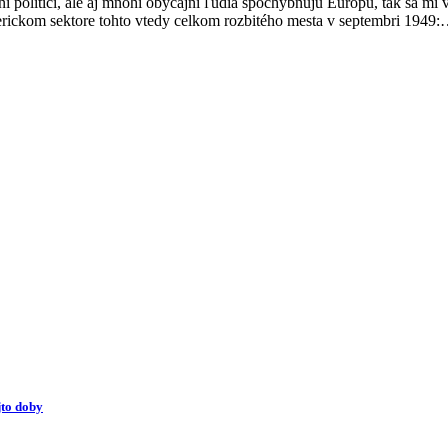
 politici, ale aj mnohí obyčajní ľudia spochybňujú Európu, tak sa mi v
americkom sektore tohto vtedy celkom rozbitého mesta v septembri 1949
to doby