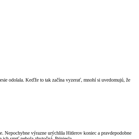
esie odolala. Keďže to tak začína vyzerať, mnohí si uvedomujú, že
íše. Nepochybne výrazne urýchlila Hitlerov koniec a pravdepodobne
e ich smrť nebola zbytočná. Priniesla…