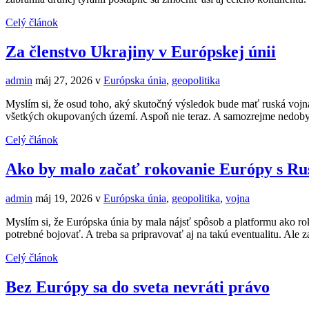
Celý článok
Za členstvo Ukrajiny v Európskej únii
admin
máj 27, 2026
v
Európska únia
,
geopolitika
Myslím si, že osud toho, aký skutočný výsledok bude mať ruská vojna
všetkých okupovaných území. Aspoň nie teraz. A samozrejme nedoby
Celý článok
Ako by malo začať rokovanie Európy s R
admin
máj 19, 2026
v
Európska únia
,
geopolitika
,
vojna
Myslím si, že Európska únia by mala nájsť spôsob a platformu ako 
potrebné bojovať. A treba sa pripravovať aj na takú eventualitu. Ale
Celý článok
Bez Európy sa do sveta nevráti právo