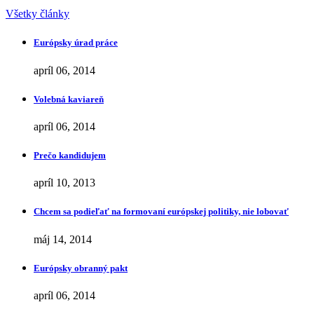
Všetky články
Európsky úrad práce
apríl 06, 2014
Volebná kaviareň
apríl 06, 2014
Prečo kandidujem
apríl 10, 2013
Chcem sa podieľať na formovaní európskej politiky, nie lobovať
máj 14, 2014
Európsky obranný pakt
apríl 06, 2014