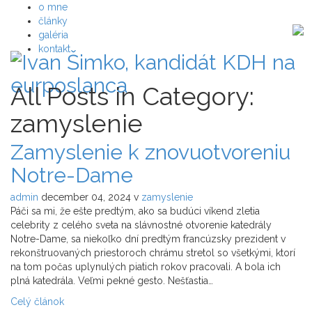
o mne
články
galéria
kontakt
All Posts in Category:
zamyslenie
Zamyslenie k znovuotvoreniu
Notre-Dame
admin
december 04, 2024
v
zamyslenie
Páči sa mi, že ešte predtým, ako sa budúci víkend zletia
celebrity z celého sveta na slávnostné otvorenie katedrály
Notre-Dame, sa niekoľko dní predtým francúzsky prezident v
rekonštruovaných priestoroch chrámu stretol so všetkými, ktorí
na tom počas uplynulých piatich rokov pracovali. A bola ich
plná katedrála. Veľmi pekné gesto. Nešťastia…
Celý článok