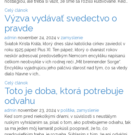
nostalgiou, ale treba si vážiť, že sme sa rozišli kultivovane. Keď…
Celý článok
Výzva vydávať svedectvo o
pravde
admin
november 24, 2024
v
zamyslenie
Sviatok Krista Kráľa, ktorý dnes slávi katolícka cirkev zaviedol v
roku 1925 pápež Pius XI. Ten pápež, ktorý o dvanásť rokov
neskôr adresoval predovšetkým Nemcom encykliku napísanú
celkom neobvykle v ich rodnej reči „Mit brennender Sorge“.
Encykliku vyjadrujúcu jeho pálčivú starosť nad tým, čo sa vtedy
dialo hlavne v ich…
Celý článok
Toto je doba, ktorá potrebuje
odvahu
admin
november 23, 2024
v
politika
,
zamyslenie
Keď som pred niekoľkými dňami, v súvislosti s neustálym
ruským vyhrážaním sa, písal o tom, ako potrebujeme odvahu, tak
sa ma jeden môj kamarát pokúsil poopraviť, že to, čo
predovšetkým treba, je rozvaha. Súhlasím s tým, že ani odvážni