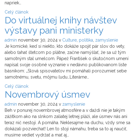
napriek…
Celý článok
Do virtuálnej knihy návštev
výstavy pani ministerky
admin
november 30, 2024
v
Culture
,
politika
,
zamyslenie
Je komické, keď si niekto, kto dokáže spojiť pár slov do vety,
alebo ťahať štetcom po plátne, začne namýšľať, že sa už tým
samotným stal umelcom. Pápež František o skutočnom umení
napísal svoje osobné vyznanie v nedávno publikovanom liste
básnikom: „Slová spisovateľov mi pomáhali porozumieť sebe
samotnému, svetu, môjmu ľudu…Literárne…
Celý článok
Novembrový úsmev
admin
november 30, 2024
v
zamyslenie
Beh v ponurej novembrovej atmosfére a v daždi nie je takým
zážitkom ako na slnkom zaliatej letnej pláži, ale úsmev nás ani
teraz nič nestojí. A pomáha. Neklesajme na duchu, vždy sme sa
dokázali pozviechať! Len to stojí námahu, treba sa to aj naučiť,
musíme vedieť vydržať a mať aj…