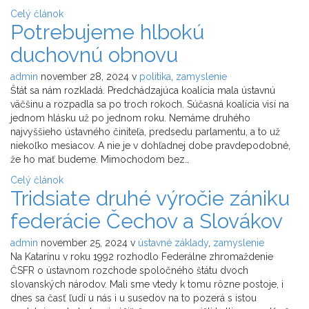
Celý článok
Potrebujeme hlbokú
duchovnú obnovu
admin
november 28, 2024
v
politika
,
zamyslenie
Štát sa nám rozkladá. Predchádzajúca koalícia mala ústavnú
väčšinu a rozpadla sa po troch rokoch. Súčasná koalícia visí na
jednom hlásku už po jednom roku. Nemáme druhého
najvyššieho ústavného činiteľa, predsedu parlamentu, a to už
niekoľko mesiacov. A nie je v dohľadnej dobe pravdepodobné,
že ho mať budeme. Mimochodom bez…
Celý článok
Tridsiate druhé výročie zániku
federácie Čechov a Slovákov
admin
november 25, 2024
v
ústavné základy
,
zamyslenie
Na Katarínu v roku 1992 rozhodlo Federálne zhromaždenie
ČSFR o ústavnom rozchode spoločného štátu dvoch
slovanských národov. Mali sme vtedy k tomu rôzne postoje, i
dnes sa časť ľudí u nás i u susedov na to pozerá s istou