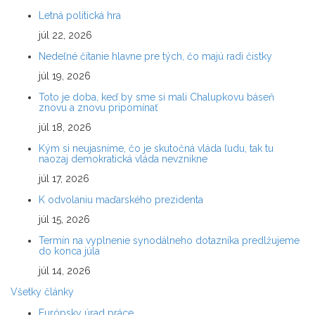
Letná politická hra
júl 22, 2026
Nedeľné čítanie hlavne pre tých, čo majú radi čistky
júl 19, 2026
Toto je doba, keď by sme si mali Chalupkovu báseň
znovu a znovu pripomínať
júl 18, 2026
Kým si neujasníme, čo je skutočná vláda ľudu, tak tu
naozaj demokratická vláda nevznikne
júl 17, 2026
K odvolaniu maďarského prezidenta
júl 15, 2026
Termín na vyplnenie synodálneho dotazníka predlžujeme
do konca júla
júl 14, 2026
Všetky články
Európsky úrad práce