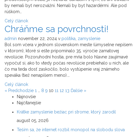
by nemali byť nerozvážni. Nemali by byť hazardérmi. Ale pod
rúškom…
Celý článok
Chráňme sa povrchnosti!
admin
november 22, 2024
v
politika
,
zamyslenie
Bol som včera v jednom slovenskom meste (úmyselne nepíšem
v ktorom), ktoré si ešte pripomínalo 35. výročie zamatovej
revolúcie. Pozoruhodní hostia, pre mňa bolo hlavne zaujímavé
vypočuť si, ako to vtedy počas revolúcie prebiehalo u nich, ale
čo ma teda dosť zaskočilo, bolo vystúpenie vraj známeho
speváka (tiež nenapíšem meno).…
Celý článok
« Predchodzie
1
…
8
9
10
11
12
13
Ďalšie »
Najnovšie
Najčítanejšie
Krátke zamyslenie bežiac pri strome, ktorý zarodil
august 05, 2026
Teším sa, že internet rozbil monopol na slobodu slova