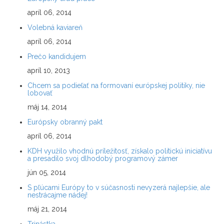
apríl 06, 2014
Volebná kaviareň
apríl 06, 2014
Prečo kandidujem
apríl 10, 2013
Chcem sa podieľať na formovaní európskej politiky, nie
lobovať
máj 14, 2014
Európsky obranný pakt
apríl 06, 2014
KDH využilo vhodnú príležitosť, získalo politickú iniciatívu
a presadilo svoj dlhodobý programový zámer
jún 05, 2014
S pľúcami Európy to v súčasnosti nevyzerá najlepšie, ale
nestrácajme nádej!
máj 21, 2014