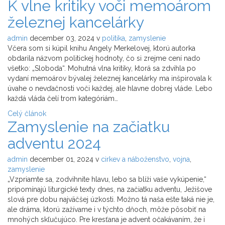
K vlne kritiky voči memoárom
železnej kancelárky
admin
december 03, 2024
v
politika
,
zamyslenie
Včera som si kúpil knihu Angely Merkelovej, ktorú autorka
obdarila názvom politickej hodnoty, čo si zrejme cení nado
všetko: „Sloboda“. Mohutná vlna kritiky, ktorá sa zdvihla po
vydaní memoárov bývalej železnej kancelárky ma inšpirovala k
úvahe o nevďačnosti voči každej, ale hlavne dobrej vláde. Lebo
každá vláda čelí trom kategóriám…
Celý článok
Zamyslenie na začiatku
adventu 2024
admin
december 01, 2024
v
cirkev a náboženstvo
,
vojna
,
zamyslenie
„Vzpriamte sa, zodvihnite hlavu, lebo sa blíži vaše vykúpenie,“
pripomínajú liturgické texty dnes, na začiatku adventu, Ježišove
slová pre dobu najväčšej úzkosti. Možno tá naša ešte taká nie je,
ale dráma, ktorú zažívame i v týchto dňoch, môže pôsobiť na
mnohých skľučujúco. Pre kresťana je advent očakávaním, že i