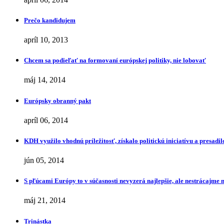
Prečo kandidujem
apríl 10, 2013
Chcem sa podieľať na formovaní európskej politiky, nie lobovať
máj 14, 2014
Európsky obranný pakt
apríl 06, 2014
KDH využilo vhodnú príležitosť, získalo politickú iniciatívu a presa
jún 05, 2014
S pľúcami Európy to v súčasnosti nevyzerá najlepšie, ale nestrácajme 
máj 21, 2014
Trinástka