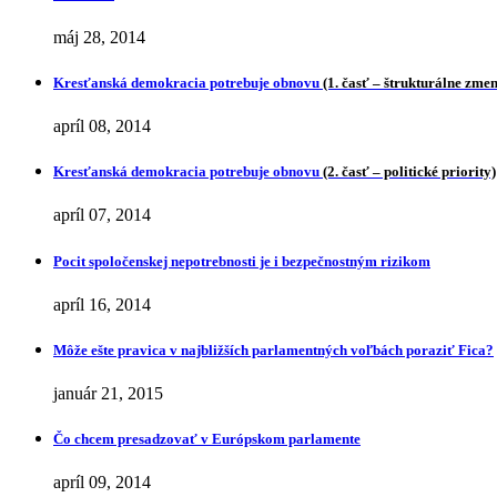
máj 28, 2014
Kresťanská demokracia potrebuje obnovu
(1. časť – štrukturálne zme
apríl 08, 2014
Kresťanská demokracia potrebuje obnovu
(2. časť – politické priority)
apríl 07, 2014
Pocit spoločenskej nepotrebnosti je i bezpečnostným rizikom
apríl 16, 2014
Môže ešte pravica v najbližších parlamentných voľbách poraziť Fica?
január 21, 2015
Čo chcem presadzovať v Európskom parlamente
apríl 09, 2014