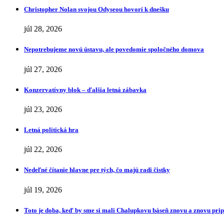
Christopher Nolan svojou Odyseou hovorí k dnešku
júl 28, 2026
Nepotrebujeme novú ústavu, ale povedomie spoločného domova
júl 27, 2026
Konzervatívny blok – ďalšia letná zábavka
júl 23, 2026
Letná politická hra
júl 22, 2026
Nedeľné čítanie hlavne pre tých, čo majú radi čistky
júl 19, 2026
Toto je doba, keď by sme si mali Chalupkovu báseň znovu a znovu pr