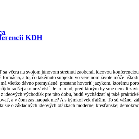
nferencii KDH
sa včera na svojom júnovom stretnutí zaoberali ideovou konferenci
formácia, a to, čo takémuto subjektu vo verejnom živote môže uškodiť n
že už má všetko dávno premyslené, prestane hovoriť jazykom, ktorému po
du radšej ako nezávislí. Je to trend, pred ktorým by sme nemali zavie
 z ideových východísk pre túto dobu, budú vychádzať aj také praktick
covať, a v čom zas naopak nie? A s kýmkoľvek ďalším. To sú vážne, zá
usie o základných ideových otázkach modernej kresťanskej demokrac