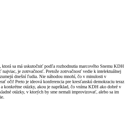
ou, ktorá sa má uskutočniť podľa rozhodnutia marcového Snemu KDH
ajviac, je zotrvačnosť. Pretože zotrvačnosť vedie k intelektuálnej
rozumejú dnešní ľudia. Nie náhodou mnohí, čo v minulosti v
rať oči! Preto je ideová konferencia pre kresťanskú demokraciu teraz
é a konkrétne otázky, akou je napríklad, čo vníma KDH ako dobré v
kladné otázky, v ktorých by sme nemali improvizovať, alebo sa im
ie.