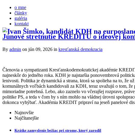
o mne
články
galéria
kontakt
Júnové stretnutie KREDITU o ideovej ko
By
admin
on jún 09, 2026
in
kresťanská demokracia
Členovia a sympatizanti Kresťanskodemokratickej akadémie KREDIT 
najneskôr do jedného roka. KDH je najstaršia ponovembrová politická 
lenivosti. Politika je dynamická a strana, ktorá sa spolieha na to, 
komunálnych voľbách kandidovali za KDH, teraz uvažujú o tom, že pôj
mimoriadne potrebná. Lebo, ako zaznelo vo včerajšej rozprave, práve
politike PS, a teda v čom by s ním mohlo na vládnej úrovni spolupra
dokonca vyhýbať. Akadémia KREDIT pripraví na jeseň panelové disk
Najnovšie
Najčítanejšie
Krátke zamyslenie bežiac pri strome, ktorý zarodil