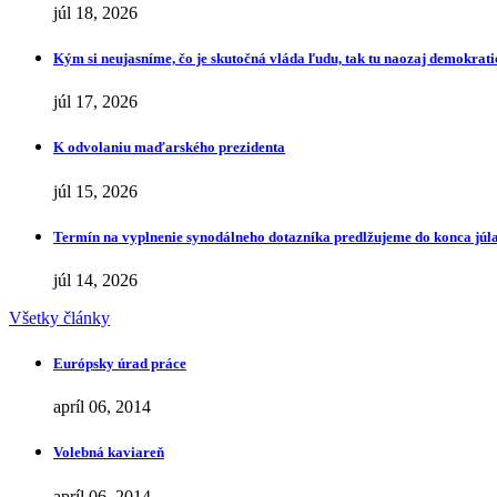
júl 18, 2026
Kým si neujasníme, čo je skutočná vláda ľudu, tak tu naozaj demokrat
júl 17, 2026
K odvolaniu maďarského prezidenta
júl 15, 2026
Termín na vyplnenie synodálneho dotazníka predlžujeme do konca júl
júl 14, 2026
Všetky články
Európsky úrad práce
apríl 06, 2014
Volebná kaviareň
apríl 06, 2014