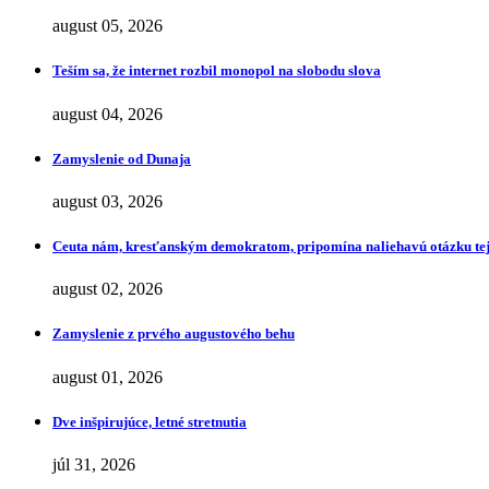
august 05, 2026
Teším sa, že internet rozbil monopol na slobodu slova
august 04, 2026
Zamyslenie od Dunaja
august 03, 2026
Ceuta nám, kresťanským demokratom, pripomína naliehavú otázku tej
august 02, 2026
Zamyslenie z prvého augustového behu
august 01, 2026
Dve inšpirujúce, letné stretnutia
júl 31, 2026