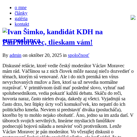
o mne
články
galéria
kontakt
Pán Moravec, tlieskam vám!
By
admin
on október 20, 2025
in
spoločnosť
Diskusné relácie, ktoré vedie český moderátor Václav Moravec
mám rád. Väčšinou sa z nich človek môže naozaj niečo dozvedieť o
témach, ktorým sú venované. Ale i do nich preniká ten vírus
nevychovaných mužov a žien, ktorí sa už nevedia normálne
rozprávať. V primitívnom úsilí mať posledné slovo, vyhrať nad
spolubesedníkom, vedia pokaziť každú debatu. Skáču do reči,
hovoria naraz, často nielen dvaja, dakedy aj všetci. Vyjadrujú sa
často drzo, bez štipky úcty voči komukoľvek, kto nepatrí do ich
politického kmeňa. Neviem si predstaviť diváka (poslucháča),
ktorého by to mohlo nejako obohatiť. Áno, jedno sa im azda darí. V
táboroch svojich servilných, lineárne mysliacich fanúšikov
podnecujú bojovú náladu a nenávisť voči protivníkom. Lenže
Václav Moravec je pán moderátor. Vo včerajšej diskusii o