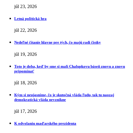
júl 23, 2026
Letná politická hra
júl 22, 2026
Nedeľné čítanie hlavne pre tých, čo majú radi čistky
júl 19, 2026
Toto je doba, keď by sme si mali Chalupkovu báseň znovu a znovu
pripomínať
júl 18, 2026
Kým si neujasníme, čo je skutočná vláda ľudu, tak tu naozaj
demokratická vláda nevznikne
júl 17, 2026
K odvolaniu maďarského prezidenta