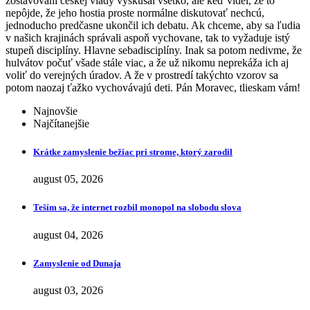
zostavovaní českej vlády vyskúšal všetko, ale keď videl, že to
nepôjde, že jeho hostia proste normálne diskutovať nechcú,
jednoducho predčasne ukončil ich debatu. Ak chceme, aby sa ľudia
v našich krajinách správali aspoň vychovane, tak to vyžaduje istý
stupeň disciplíny. Hlavne sebadisciplíny. Inak sa potom nedivme, že
hulvátov počuť všade stále viac, a že už nikomu neprekáža ich aj
voliť do verejných úradov. A že v prostredí takýchto vzorov sa
potom naozaj ťažko vychovávajú deti. Pán Moravec, tlieskam vám!
Najnovšie
Najčítanejšie
Krátke zamyslenie bežiac pri strome, ktorý zarodil
august 05, 2026
Teším sa, že internet rozbil monopol na slobodu slova
august 04, 2026
Zamyslenie od Dunaja
august 03, 2026