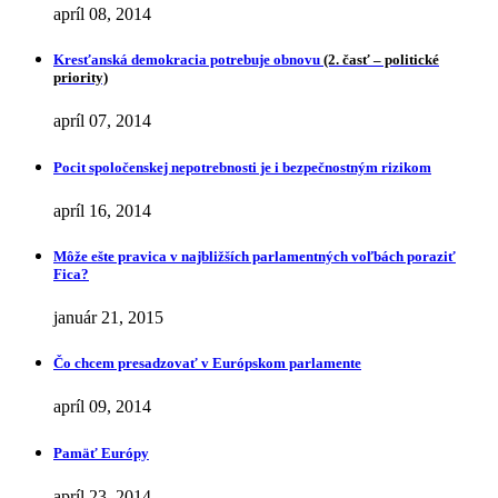
apríl 08, 2014
Kresťanská demokracia potrebuje obnovu
(2. časť – politické
priority)
apríl 07, 2014
Pocit spoločenskej nepotrebnosti je i bezpečnostným rizikom
apríl 16, 2014
Môže ešte pravica v najbližších parlamentných voľbách poraziť
Fica?
január 21, 2015
Čo chcem presadzovať v Európskom parlamente
apríl 09, 2014
Pamäť Európy
apríl 23, 2014