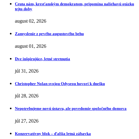
Ceuta nám, kresťanským demokratom, pripomína naliehavú otázku
tejto doby
august 02, 2026
Zamyslenie z prvého augustového behu
august 01, 2026
Dve inšpirujúce, letné stretnutia
júl 31, 2026
Christopher Nolan svojou Odyseou hovorí k dnešku
júl 28, 2026
Nepotrebujeme novú ústavu, ale povedomie spoločného domova
júl 27, 2026
Konzervatívny blok – ďalšia letná zábavka