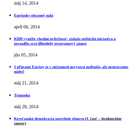
máj 14, 2014
Európsky obranný pakt
apríl 06, 2014
KDH využilo vhodnú príležitosť, získalo politickú iniciatívu a
presadilo svoj dlhodobý programový zámer
jún 05, 2014
S pľúcami Európy to v súčasnosti nevyzerá najlepšie, ale nestrácajme
nádej!
máj 21, 2014
Trinástka
máj 28, 2014
Kresťanská demokracia potrebuje obnovu
(1. časť – štrukturálne
zmeny)