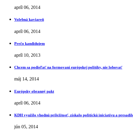
apríl 06, 2014
Volebná kaviareň
apríl 06, 2014
Prečo kandidujem
apríl 10, 2013
Chcem sa podieľať na formovaní európskej politiky, nie lobovať
máj 14, 2014
Európsky obranný pakt
apríl 06, 2014
KDH využilo vhodnú príležitosť, získalo politickú iniciatívu a presa
jún 05, 2014