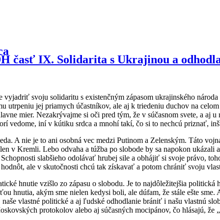
asť IX. Solidarita s Ukrajinou a odhodla
vyjadriť svoju solidaritu s existenčným zápasom ukrajinského národa z
mu utrpeniu jej priamych účastníkov, ale aj k triedeniu duchov na celo
hlavne mier. Nezakrývajme si oči pred tým, že v súčasnom svete, a aj u n
í vedome, iní v kútiku srdca a mnohí takí, čo si to nechcú priznať, inšt
seda. A nie je to ani osobná vec medzi Putinom a Zelenským. Táto voj
en v Kremli. Lebo odvaha a túžba po slobode by sa napokon ukázali ako s
hopnosti slabšieho odolávať hrubej sile a obhájiť si svoje právo, toho 
h hodnôt, ale v skutočnosti chcú tak získavať a potom chrániť svoju vla
é hnutie vzišlo zo zápasu o slobodu. Je to najdôležitejšia politická h
ťou hnutia, akým sme nielen kedysi boli, ale dúfam, že stále ešte sme. 
 naše vlastné politické a aj ľudské odhodlanie brániť i našu vlastnú
Moskovských protokolov alebo aj súčasných mocipánov, čo hlásajú, že 