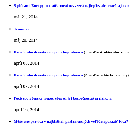
S pľúcami Európy to v súčasnosti nevyzerá najlepšie, ale nestrácajme 
máj 21, 2014
Trinástka
máj 28, 2014
Kresťanská demokracia potrebuje obnovu
(1. časť – štrukturálne zme
apríl 08, 2014
Kresťanská demokracia potrebuje obnovu
(2. časť – politické priority)
apríl 07, 2014
Pocit spoločenskej nepotrebnosti je i bezpečnostným rizikom
apríl 16, 2014
Môže ešte pravica v najbližších parlamentných voľbách poraziť Fica?