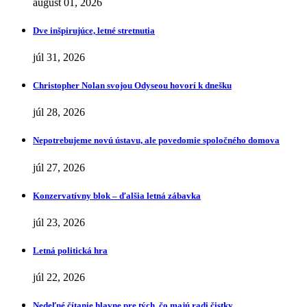
august 01, 2026
Dve inšpirujúce, letné stretnutia
júl 31, 2026
Christopher Nolan svojou Odyseou hovorí k dnešku
júl 28, 2026
Nepotrebujeme novú ústavu, ale povedomie spoločného domova
júl 27, 2026
Konzervatívny blok – ďalšia letná zábavka
júl 23, 2026
Letná politická hra
júl 22, 2026
Nedeľné čítanie hlavne pre tých, čo majú radi čistky