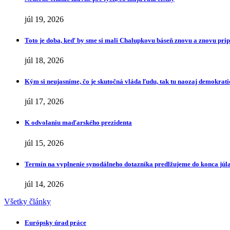
júl 19, 2026
Toto je doba, keď by sme si mali Chalupkovu báseň znovu a znovu pr
júl 18, 2026
Kým si neujasníme, čo je skutočná vláda ľudu, tak tu naozaj demokrat
júl 17, 2026
K odvolaniu maďarského prezidenta
júl 15, 2026
Termín na vyplnenie synodálneho dotazníka predlžujeme do konca júl
júl 14, 2026
Všetky články
Európsky úrad práce