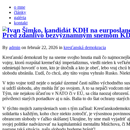
o mne
články
galéria
kontakt
Pred zdanlivo bezvýznamným snemom KDH č
By
admin
on február 22, 2026
in
kresťanská demokracia
Kresťanskí demokrati by na sneme svojho hnutia mali čo najmocnejšie 
vojny, ktorú rozpútal kremeľský imperializmus, viedli nielen k veľké
odmietajú hovoriť o tom, kto je útočník a kto je obeť, lebo vraj chcú 
slobodu ubránila. Ľudí, čo chcú, aby túto vojnu vyhralo Rusko. Niektor
V tejto vojne totiž nejde o nejaké územné časti nášho východného su
si udrží slobodu, aby mohla žiť po svojom. A to sa nepáči vodcom niel
Tým, nie nejakou účasťou v NATO či v EÚ, sa cítia naozaj ohrození. Sc
prívrženci starých poriadkov aj u nás. Balia to do šiat ochrany starýc
V týchto mojich zamysleniach som s tým začínal: Kresťanskodemokratick
solidarita s každým, koho chce niekto zotročiť, je výsostnou povinnos
obrancom slobody v ťažko skúšanej Ukrajine, by sme mali vyjadriť aj
svojej politike nadväzovať na kapitulantskú mentalitu Mníchova, či 
nastane taká situácia, našu slobodu budeme brániť!