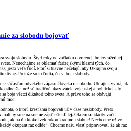
nie za slobodu bojovať
a svoju slobodu. Štyri roky od začiatku otvorenej, bratovražednej
m svete. Nenechajme sa oklamať farizejskými hlasmi tých, čo
ás, jesto veľa ľudí, ktorí si hlavne neželajú, aby Ukrajina svoju
inktívne. Pretože sú to ľudia, čo sa boja slobody.
na je súčasťou odvekého zápasu človeka o slobodu. Ukrajina vyhrá, ak
ilnejšie, než sú tradičné ukazovatele vojenskej a politickej sily.
sa boja všetci diktátori tohto sveta. A práve toho sa obávajú
stnú moc.
odnota, o ktorú kresťania bojovali už v čase neslobody. Preto
A mali by sme na sneme zájsť ešte ďalej. Okrem solidarity voči
 slobodu, ak na ňu ktokoľvek rukou kradmou siahne! Nechceme už vo
„každý okupant raz odíde“. Chceme našu vlasť pripravovať, že ak raz