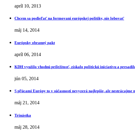
apríl 10, 2013
Chcem sa podieľať na formovaní európskej politiky, nie lobovať
máj 14, 2014
Európsky obranný pakt
apríl 06, 2014
KDH využilo vhodnú príležitosť, získalo politickú iniciatívu a presa
jún 05, 2014
S pľúcami Európy to v súčasnosti nevyzerá najlepšie, ale nestrácajme 
máj 21, 2014
Trinástka
máj 28, 2014