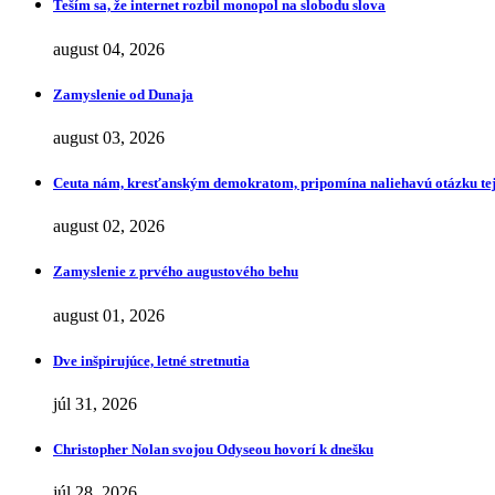
Teším sa, že internet rozbil monopol na slobodu slova
august 04, 2026
Zamyslenie od Dunaja
august 03, 2026
Ceuta nám, kresťanským demokratom, pripomína naliehavú otázku tej
august 02, 2026
Zamyslenie z prvého augustového behu
august 01, 2026
Dve inšpirujúce, letné stretnutia
júl 31, 2026
Christopher Nolan svojou Odyseou hovorí k dnešku
júl 28, 2026