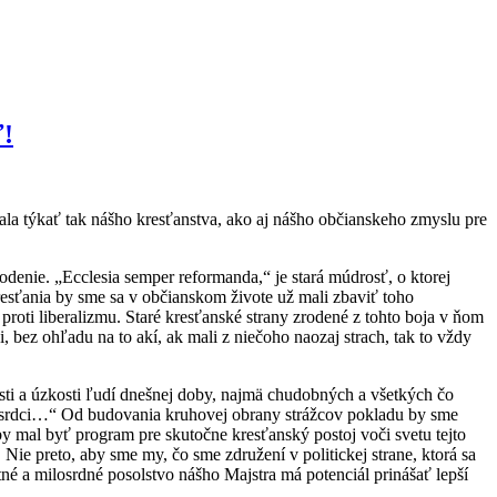
ť!
ala týkať tak nášho kresťanstva, ako aj nášho občianskeho zmyslu pre
odenie. „Ecclesia semper reformanda,“ je stará múdrosť, o ktorej
resťania by sme sa v občianskom živote už mali zbaviť toho
 proti liberalizmu. Staré kresťanské strany zrodené z tohto boja v ňom
ni, bez ohľadu na to akí, ak mali z niečoho naozaj strach, tak to vždy
sti a úzkosti ľudí dnešnej doby, najmä chudobných a všetkých čo
ch srdci…“ Od budovania kruhovej obrany strážcov pokladu by sme
y mal byť program pre skutočne kresťanský postoj voči svetu tejto
Nie preto, aby sme my, čo sme združení v politickej strane, ktorá sa
stné a milosrdné posolstvo nášho Majstra má potenciál prinášať lepší