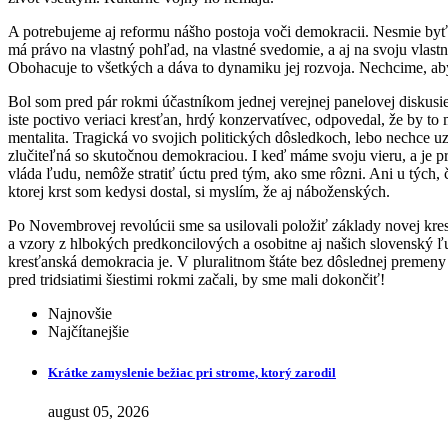
A potrebujeme aj reformu nášho postoja voči demokracii. Nesmie byť
má právo na vlastný pohľad, na vlastné svedomie, a aj na svoju vlastn
Obohacuje to všetkých a dáva to dynamiku jej rozvoja. Nechcime, aby
Bol som pred pár rokmi účastníkom jednej verejnej panelovej diskusie 
iste poctivo veriaci kresťan, hrdý konzervatívec, odpovedal, že by to m
mentalita. Tragická vo svojich politických dôsledkoch, lebo nechce uz
zlučiteľná so skutočnou demokraciou. I keď máme svoju vieru, a je p
vláda ľudu, nemôže stratiť úctu pred tým, ako sme rôzni. Ani u tých, č
ktorej krst som kedysi dostal, si myslím, že aj náboženských.
Po Novembrovej revolúcii sme sa usilovali položiť základy novej kre
a vzory z hlbokých predkoncilových a osobitne aj našich slovenský ľu
kresťanská demokracia je. V pluralitnom štáte bez dôslednej preme
pred tridsiatimi šiestimi rokmi začali, by sme mali dokončiť!
Najnovšie
Najčítanejšie
Krátke zamyslenie bežiac pri strome, ktorý zarodil
august 05, 2026