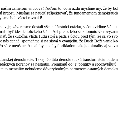
 našim zámerom vnucovať ľuďom to, čo si azda myslíme my, že by bolo
ú hrdosť. Musíme sa naučiť rešpektovať, že fundamentom demokratickej sp
 sme boli všetci rovnakí!
a v jej závere sme dostali všetci účastníci otázku, v čom vidíme štátn
ala byť idea katolíckeho štátu. Asi preto, lebo sa k tomuto vierovyznaniu
nať, že skutočná vláda ľudu stojí a padá s úctou pred tým, že sa vo sv
re nás cenná, spomeňme si na slová v evanjeliu, že Duch Boží vanie ka
o sú v menšine. A mali by sme byť príkladom takejto plurality aj vo vnút
sťanskej demokracie. Takej, čo túto demokratickú transformáciu bude ma
dáckych koreňov sa nestratili. Prenikajú do jej politiky a spochybňujú
ny tejto mentality nebudeme dôveryhodným partnerom ostatných demokra