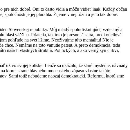
 pre nich dobré. Oni to často vidia a môžu vidieť inak. Každý občan
oločnosti je jej pluralita. Žijeme v nej rôzni a je to tak dobre.
u ideu Slovenskej republiky. Môj mladý spoludiskutujúci, vzdelaný a
 hlási väčšina. Priatelia, tak toto je presne tá stará, predkoncilová
ojom pohľade na svet líšime. Neoživujme túto mentalitu! Nie je
de chce. Nemáme na toto vanutie patent. A preto demokracia, teda
ri našich vlastných štruktúr. Politických, a ako verný syn cirkvi,
ť už vo svojej kolíske. Lenže sa ukázalo, že staré myslenie, návnady
, na ktorej strane hlavného mocenského zápasu vlastne takáto
tov. Sami totiž nebudeme naozaj demokratickí. Reformu, ktorú sme