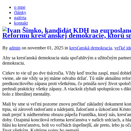
o mne
články
galéria
kontakt
Reformu kresťanskej demokracie, ktorú sme
By
admin
on november 01, 2025
in
kresťanská demokracia
,
veľké id
Aby sa kresťanská demokracia stala spoľahlivým a užitočným partnero
demokraciu.
Cirkev to vie už po dve tisícročia. Vždy keď trochu zaspí, musí dobi
vieme, ale nie vždy sa jej máme odvahu držať. Tú stále aktuálnu refo
predkoncilového zápasu proti všetkému, čo prináša nový život spoločnos
prehrali prakticky všetky zápasy. A viackrát zlyhali spoluprácou s dikt
bolo z liberálnej mentality.
Mali by sme si veľmi pozorne znovu prečítať základný dokument konci
trpia, sú zároveň radosťami a nádejami, žalosťami a úzkosťami Kris
mali prejsť k nádhernému obrazu pápeža Františka, ktorý nás, kresťa
doby. Ozajstná koncilová reforma kresťanstva v našich srdciach, a hla
hlási ku kresťanstvu, boli vo voľbách úspešnejší, ale preto, lebo ju o
život všetkým. Kultúrne vojny ho nemajú.