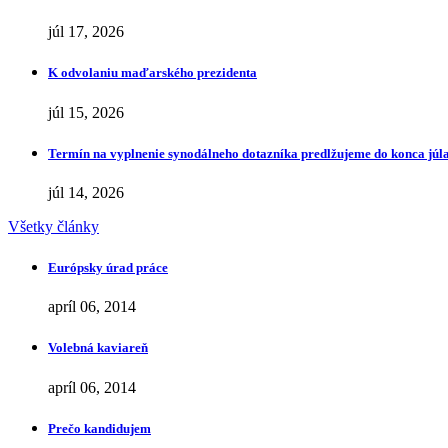
júl 17, 2026
K odvolaniu maďarského prezidenta
júl 15, 2026
Termín na vyplnenie synodálneho dotazníka predlžujeme do konca júl
júl 14, 2026
Všetky články
Európsky úrad práce
apríl 06, 2014
Volebná kaviareň
apríl 06, 2014
Prečo kandidujem