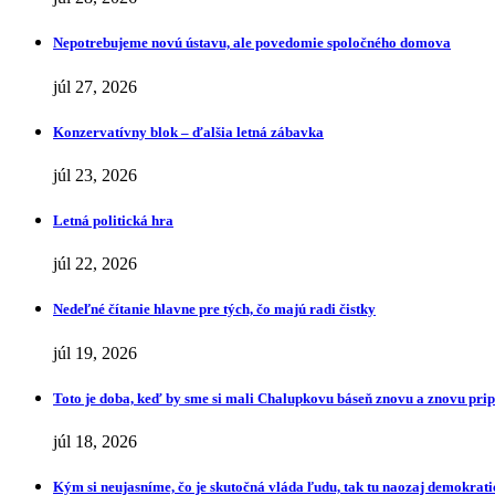
Nepotrebujeme novú ústavu, ale povedomie spoločného domova
júl 27, 2026
Konzervatívny blok – ďalšia letná zábavka
júl 23, 2026
Letná politická hra
júl 22, 2026
Nedeľné čítanie hlavne pre tých, čo majú radi čistky
júl 19, 2026
Toto je doba, keď by sme si mali Chalupkovu báseň znovu a znovu pr
júl 18, 2026
Kým si neujasníme, čo je skutočná vláda ľudu, tak tu naozaj demokrat