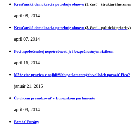
Kresťanská demokracia potrebuje obnovu
(1. časť – štrukturálne zme
apríl 08, 2014
Kresťanská demokracia potrebuje obnovu
(2. časť – politické priority)
apríl 07, 2014
Pocit spoločenskej nepotrebnosti je i bezpečnostným rizikom
apríl 16, 2014
Môže ešte pravica v najbližších parlamentných voľbách poraziť Fica?
január 21, 2015
Čo chcem presadzovať v Európskom parlamente
apríl 09, 2014
Pamäť Európy