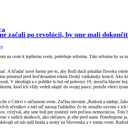
 začali po revolúcii, by sme mali dokonči
ey
m na ceste k lepšiemu svetu, potrebuje reformu. Táto reforma by sa m
ehať. A hľadať nové formy pre to, aby Boží duch prinášal človeku oslob
rmu priniesol pred šesťdesiatimi rokmi Druhý vatikánsky koncil. Ako k
ti. V ideológii a v politike to bol od polovice 19. storočia hlavne boj
átormi, ktorí ich vždy vedeli ulapiť do svojej pasce, pretože všetci tyra
lu o Cirkvi v súčasnom svete. Začína slovami „Radosti a nádeje, žalo
tových učeníkov a niet nič naozaj ľudského, čo by nenašlo ozvenu v i
nov, vyzýval, aby sme boli pre zranený svet poľnou nemocnicou. Toto b
vne v našich skutkoch, ako občanov, je ešte pred nami. Potrebujeme ju. 
čakávajú od nás naši bratia a sestry na Slovensku a v tomto svete. Rado