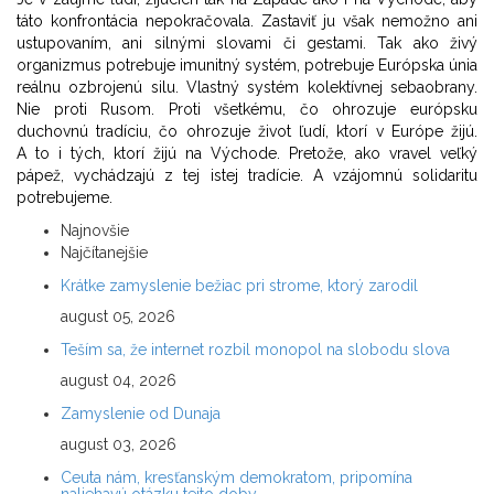
táto konfrontácia nepokračovala. Zastaviť ju však nemožno ani
ustupovaním, ani silnými slovami či gestami. Tak ako živý
organizmus potrebuje imunitný systém, potrebuje Európska únia
reálnu ozbrojenú silu. Vlastný systém kolektívnej sebaobrany.
Nie proti Rusom. Proti všetkému, čo ohrozuje európsku
duchovnú tradíciu, čo ohrozuje život ľudí, ktorí v Európe žijú.
A to i tých, ktorí žijú na Východe. Pretože, ako vravel veľký
pápež, vychádzajú z tej istej tradície. A vzájomnú solidaritu
potrebujeme.
Najnovšie
Najčítanejšie
Krátke zamyslenie bežiac pri strome, ktorý zarodil
august 05, 2026
Teším sa, že internet rozbil monopol na slobodu slova
august 04, 2026
Zamyslenie od Dunaja
august 03, 2026
Ceuta nám, kresťanským demokratom, pripomína