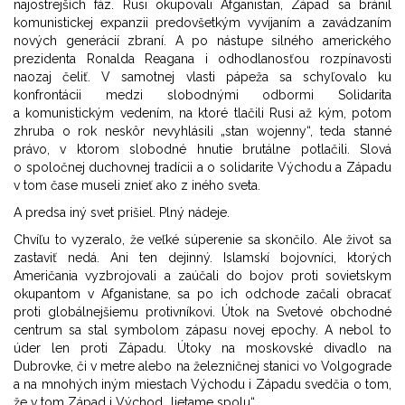
najostrejších fáz. Rusi okupovali Afganistan, Západ sa bránil
komunistickej expanzii predovšetkým vyvíjaním a zavádzaním
nových generácií zbraní. A po nástupe silného amerického
prezidenta Ronalda Reagana i odhodlanosťou rozpínavosti
naozaj čeliť. V samotnej vlasti pápeža sa schyľovalo ku
konfrontácii medzi slobodnými odbormi Solidarita
a komunistickým vedením, na ktoré tlačili Rusi až kým, potom
zhruba o rok neskôr nevyhlásili „stan wojenny“, teda stanné
právo, v ktorom slobodné hnutie brutálne potlačili. Slová
o spoločnej duchovnej tradícii a o solidarite Východu a Západu
v tom čase museli znieť ako z iného sveta.
A predsa iný svet prišiel. Plný nádeje.
Chvíľu to vyzeralo, že veľké súperenie sa skončilo. Ale život sa
zastaviť nedá. Ani ten dejinný. Islamskí bojovníci, ktorých
Američania vyzbrojovali a zaúčali do bojov proti sovietskym
okupantom v Afganistane, sa po ich odchode začali obracať
proti globálnejšiemu protivníkovi. Útok na Svetové obchodné
centrum sa stal symbolom zápasu novej epochy. A nebol to
úder len proti Západu. Útoky na moskovské divadlo na
Dubrovke, či v metre alebo na železničnej stanici vo Volgograde
a na mnohých iným miestach Východu i Západu svedčia o tom,
že v tom Západ i Východ „lietame spolu“.