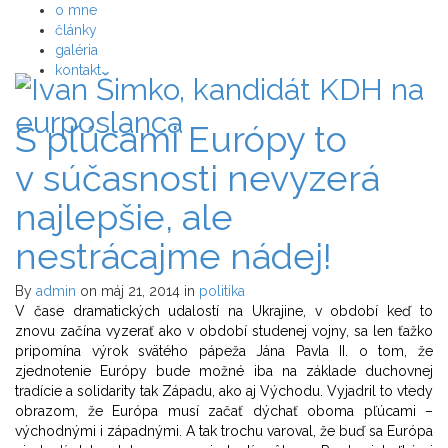
o mne
články
galéria
kontakt
S pľúcami Európy to
v súčasnosti nevyzerá
najlepšie, ale
nestrácajme nádej!
By
admin
on máj 21, 2014
in
politika
V čase dramatických udalostí na Ukrajine, v období keď to
znovu začína vyzerať ako v období studenej vojny, sa len ťažko
pripomína výrok svätého pápeža Jána Pavla II. o tom, že
zjednotenie Európy bude možné iba na základe duchovnej
tradície a solidarity tak Západu, ako aj Východu. Vyjadril to vtedy
obrazom, že Európa musí začať dýchať oboma pľúcami –
východnými i západnými. A tak trochu varoval, že buď sa Európa