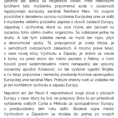
zjednotí tak, alebo sa nezjednotí vôbec. Pred niekoľkými
týždňami túto myšlienku pripomenul azda v súčasnosti
najvplyvnejší európsky kardinál Reinhard Marx. Vo svojom
posolstve k desiatemu výročiu rozšírenia Európskej únie sa vrátil
k myšlienke veľkého poľského pápeža o dvoch častiach Európy,
západnej i východnej, ktoré sú síce rôzne, ale zároveň sú
súčasťou toho istého živého organizmu. Sú odkázané jedna na
druhú. A iste tým zďaleka nemal na mysli len ropu, plyn
a ekonomické väzby. Tá prepojenosť je oveľa hlbšia, je
v samotných civilizačných základoch. A možno práve teraz,
v čase novej krízy Východu a Západu, je dobre sa vracať
k tomu, čo pred skoro sto rokmi zaznelo z Fatimy, o čom
hovoril pred sedemdesiatimi rokmi nenápadný ale vplyvný
slovanský apoštol Kolakovič, čo tak výstižne vyjadril Wojtiła,
a čo teraz pripomína i nemecký predseda Komisie episkopátov
Európskej únie kardinál Marx. Pretože dnešný svet už zďaleka nie
je len konfliktom východu a západu Európy.
Napokon ani Ján Pavol II. nepredniesol svoje slová o pľúcach
Európy v čase, ktorý by bol ne priaznivý. Bolo to pri príležitosti
vyhlásenia svätých Cyrila a Metoda za spolupatrónov Európy,
v predposledný deň roku 1980. Studená vojna medzi
Východom a Západom sa dostala do jednej zo svojich