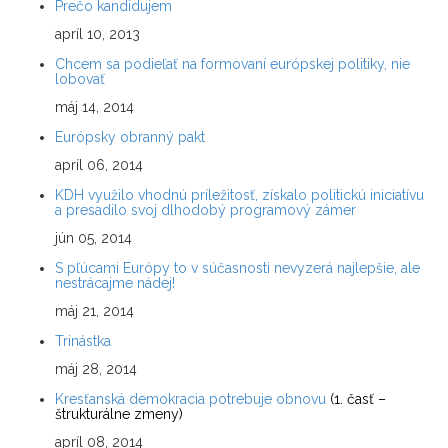
Prečo kandidujem
apríl 10, 2013
Chcem sa podieľať na formovaní európskej politiky, nie
lobovať
máj 14, 2014
Európsky obranný pakt
apríl 06, 2014
KDH využilo vhodnú príležitosť, získalo politickú iniciatívu
a presadilo svoj dlhodobý programový zámer
jún 05, 2014
S pľúcami Európy to v súčasnosti nevyzerá najlepšie, ale
nestrácajme nádej!
máj 21, 2014
Trinástka
máj 28, 2014
Kresťanská demokracia potrebuje obnovu
(1. časť –
štrukturálne zmeny)
apríl 08, 2014