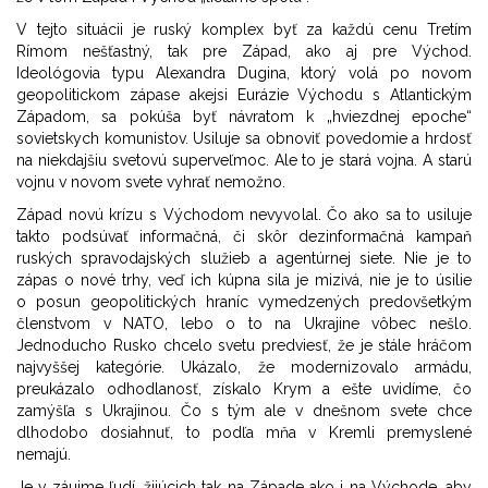
V tejto situácii je ruský komplex byť za každú cenu Tretím
Rímom nešťastný, tak pre Západ, ako aj pre Východ.
Ideológovia typu Alexandra Dugina, ktorý volá po novom
geopolitickom zápase akejsi Eurázie Východu s Atlantickým
Západom, sa pokúša byť návratom k „hviezdnej epoche“
sovietskych komunistov. Usiluje sa obnoviť povedomie a hrdosť
na niekdajšiu svetovú superveľmoc. Ale to je stará vojna. A starú
vojnu v novom svete vyhrať nemožno.
Západ novú krízu s Východom nevyvolal. Čo ako sa to usiluje
takto podsúvať informačná, či skôr dezinformačná kampaň
ruských spravodajských služieb a agentúrnej siete. Nie je to
zápas o nové trhy, veď ich kúpna sila je mizivá, nie je to úsilie
o posun geopolitických hraníc vymedzených predovšetkým
členstvom v NATO, lebo o to na Ukrajine vôbec nešlo.
Jednoducho Rusko chcelo svetu predviesť, že je stále hráčom
najvyššej kategórie. Ukázalo, že modernizovalo armádu,
preukázalo odhodlanosť, získalo Krym a ešte uvidíme, čo
zamýšľa s Ukrajinou. Čo s tým ale v dnešnom svete chce
dlhodobo dosiahnuť, to podľa mňa v Kremli premyslené
nemajú.
Je v záujme ľudí, žijúcich tak na Západe ako i na Východe, aby