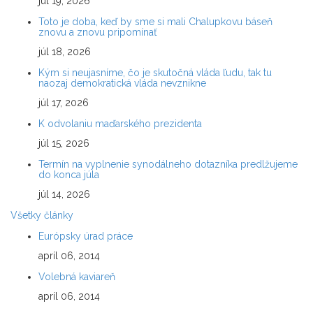
júl 19, 2026
Toto je doba, keď by sme si mali Chalupkovu báseň
znovu a znovu pripomínať
júl 18, 2026
Kým si neujasníme, čo je skutočná vláda ľudu, tak tu
naozaj demokratická vláda nevznikne
júl 17, 2026
K odvolaniu maďarského prezidenta
júl 15, 2026
Termín na vyplnenie synodálneho dotazníka predlžujeme
do konca júla
júl 14, 2026
Všetky články
Európsky úrad práce
apríl 06, 2014
Volebná kaviareň
apríl 06, 2014