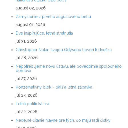
naliehavú otázku tejto doby
august 02, 2026
Zamyslenie z prvého augustového behu
august 01, 2026
Dve inšpirujúce, letné stretnutia
júl 31, 2026
Christopher Nolan svojou Odyseou hovorí k dnešku
júl 28, 2026
Nepotrebujeme novú ústavu, ale povedomie spoločného
domova
júl 27, 2026
Konzervatívny blok – ďalšia letná zábavka
júl 23, 2026
Letná politická hra
júl 22, 2026
Nedeľné čítanie hlavne pre tých, čo majú radi čistky