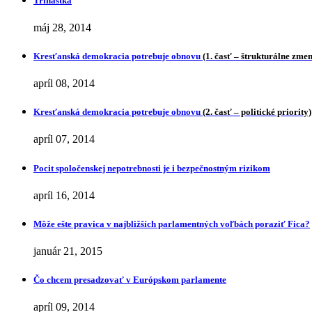
Trinástka
máj 28, 2014
Kresťanská demokracia potrebuje obnovu
(1. časť – štrukturálne zme
apríl 08, 2014
Kresťanská demokracia potrebuje obnovu
(2. časť – politické priority)
apríl 07, 2014
Pocit spoločenskej nepotrebnosti je i bezpečnostným rizikom
apríl 16, 2014
Môže ešte pravica v najbližších parlamentných voľbách poraziť Fica?
január 21, 2015
Čo chcem presadzovať v Európskom parlamente
apríl 09, 2014