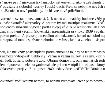
ť môže patriť niekomu tak fanaticky netvorivému, ako je zatrpknutá b
iť odvážny a slobodný tvorivý ľudský duch. Preto sa nebojme nových my
ináša nielen nové problémy, ale hlavne nové príležitosti.
reného sveta, to neznamená, že k nemu automaticky budeme vždy patri
sú naše skutočné alternatívy. A pri tom by mal nastúpiť realizmus. Veď
 spojencov môžeme vyberať podľa svojej vôle. A je realistické, ak si vy
hádzať s novými vecami. Slovenská reprezentácia sa v roku 1939 vydala 
 napokon prehral. A pre svoju mentálnu obmedzenosť, ho ani nemohol n
n rozpoznal toto nesprávne rozhodnutie v čase, keď sa z neho u nás p
nou, ale nie vždy postačujúcou podmienkou na to, aby sa tento zápas n
nemôže vybojovať niekto iný. Veľmi si vážim mužov, a i ženy, ktorí vstú
zopár ľudí, čo za to poberajú žold. Obrana domoviny, ochrana našich rod
elen odporoval, nielen organizoval, ale priamo vstúpil i do zápasu, kt
ozhlasového prejavu 21.augusta 1940, teda v čase, keď Veľká Británia
 povinnosť voči svojmu národu, to naplnil vrchovate. Nech je to povzbu