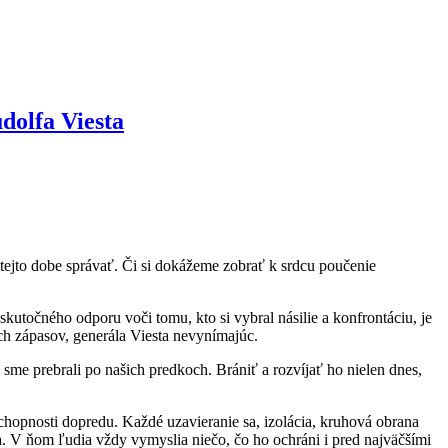
udolfa Viesta
 tejto dobe správať. Či si dokážeme zobrať k srdcu poučenie
utočného odporu voči tomu, kto si vybral násilie a konfrontáciu, je
h zápasov, generála Viesta nevynímajúc.
é sme prebrali po našich predkoch. Brániť a rozvíjať ho nielen dnes,
opnosti dopredu. Každé uzavieranie sa, izolácia, kruhová obrana
. V ňom ľudia vždy vymyslia niečo, čo ho ochráni i pred najväčšími