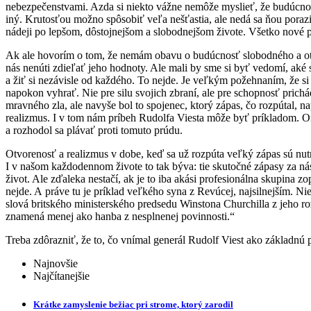
nebezpečenstvami. Azda si niekto vážne nemôže myslieť, že budúcnos
iný. Krutosťou možno spôsobiť veľa nešťastia, ale nedá sa ňou poraz
nádeji po lepšom, dôstojnejšom a slobodnejšom živote. Všetko nové pr
Ak ale hovorím o tom, že nemám obavu o budúcnosť slobodného a otvo
nás nenúti zdieľať jeho hodnoty. Ale mali by sme si byť vedomí, aké 
a žiť si nezávisle od každého. To nejde. Je veľkým požehnaním, že si
napokon vyhrať. Nie pre silu svojich zbraní, ale pre schopnosť pric
mravného zla, ale navyše bol to spojenec, ktorý zápas, čo rozpútal,
realizmus. I v tom nám príbeh Rudolfa Viesta môže byť príkladom. O
a rozhodol sa plávať proti tomuto prúdu.
Otvorenosť a realizmus v dobe, keď sa už rozpúta veľký zápas sú nut
I v našom každodennom živote to tak býva: tie skutočné zápasy za nás 
život. Ale zďaleka nestačí, ak je to iba akási profesionálna skupina 
nejde. A práve tu je príklad veľkého syna z Revúcej, najsilnejším. Ni
slová britského ministerského predsedu Winstona Churchilla z jeho r
znamená menej ako hanba z nesplnenej povinnosti.“
Treba zdôrazniť, že to, čo vnímal generál Rudolf Viest ako základnú
Najnovšie
Najčítanejšie
Krátke zamyslenie bežiac pri strome, ktorý zarodil