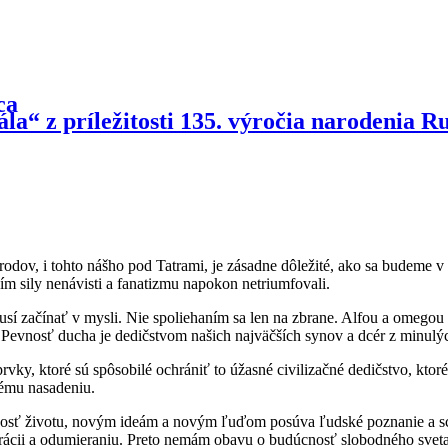
la“ z príležitosti 135. výročia narodenia R
odov, i tohto nášho pod Tatrami, je zásadne dôležité, ako sa budeme v
ením sily nenávisti a fanatizmu napokon netriumfovali.
začínať v mysli. Nie spoliehaním sa len na zbrane. Alfou a omegou sk
Pevnosť ducha je dedičstvom našich najväčších synov a dcér z minulýc
 prvky, ktoré sú spôsobilé ochrániť to úžasné civilizačné dedičstvo, ktor
nému nasadeniu.
nosť životu, novým ideám a novým ľuďom posúva ľudské poznanie a sch
erácii a odumieraniu. Preto nemám obavu o budúcnosť slobodného sveta