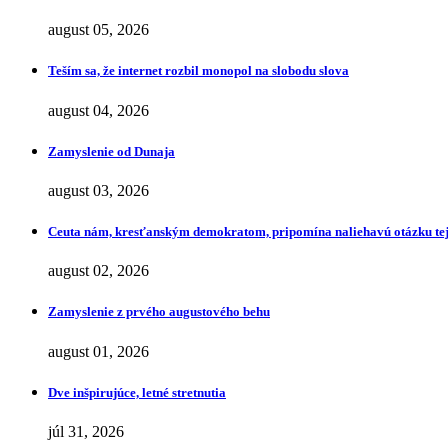
august 05, 2026
Teším sa, že internet rozbil monopol na slobodu slova
august 04, 2026
Zamyslenie od Dunaja
august 03, 2026
Ceuta nám, kresťanským demokratom, pripomína naliehavú otázku tej
august 02, 2026
Zamyslenie z prvého augustového behu
august 01, 2026
Dve inšpirujúce, letné stretnutia
júl 31, 2026