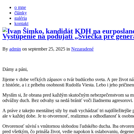
o mne
články
galéria
kontakt
Vystúpenie na podujatí „Sviečka pre generá
By
admin
on september 25, 2025
in
Nezaradené
Dámy a páni,
žijeme v dobe veľkých zápasov o tvár budúceho sveta. A pre život nár
z histórie, a i z príbehu osobnosti Rudolfa Viesta. Lebo i jeho pričin
Myslím si, že obrana pred každým skutočným nebezpečenstvom sa musí 
odvážny duch. Bez odvahy sa nedá brániť voči žiadnemu agresorovi. 
A práve z takejto mentálnej sily by mali vychádzať tri najdôležitejšie
ale v každej dobe. Je to otvorenosť, realizmus a odhodlanosť k osob
Otvorenosť súvisí s vnútornou slobodou ľudského ducha. Iba otvore
pred všetkým, čo prináša život, vedie napokon k oslabovaniu, degen