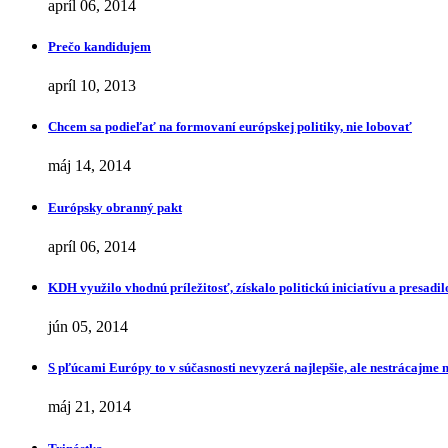
apríl 06, 2014
Prečo kandidujem
apríl 10, 2013
Chcem sa podieľať na formovaní európskej politiky, nie lobovať
máj 14, 2014
Európsky obranný pakt
apríl 06, 2014
KDH využilo vhodnú príležitosť, získalo politickú iniciatívu a presa
jún 05, 2014
S pľúcami Európy to v súčasnosti nevyzerá najlepšie, ale nestrácajme 
máj 21, 2014