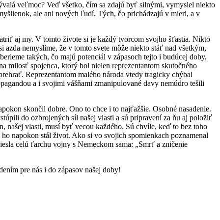
ývalá veľmoc? Veď všetko, čím sa zdajú byť silnými, vymyslel niekto
šlienok, ale ani nových ľudí. Tých, čo prichádzajú v mieri, a v
ť aj my. V tomto živote si je každý tvorcom svojho šťastia. Nikto
 si azda nemyslíme, že v tomto svete môže niekto stáť nad všetkým,
berieme takých, čo majú potenciál v zápasoch tejto i budúcej doby,
na milosť spojenca, ktorý bol nielen reprezentantom skutočného
eprehrať. Reprezentantom malého národa vtedy tragicky chýbal
ropagandou a i svojimi vášňami zmanipulované davy nemúdro tešili
apokon skončil dobre. Ono to chce i to najťažšie. Osobné nasadenie.
pili do ozbrojených síl našej vlasti a sú pripravení za ňu aj položiť
ín, našej vlasti, musí byť vecou každého. Sú chvíle, keď to bez toho
orý ho napokon stál život. Ako si vo svojich spomienkach poznamenal
 niesla celú ťarchu vojny s Nemeckom sama: „Smrť a zničenie
dením pre nás i do zápasov našej doby!