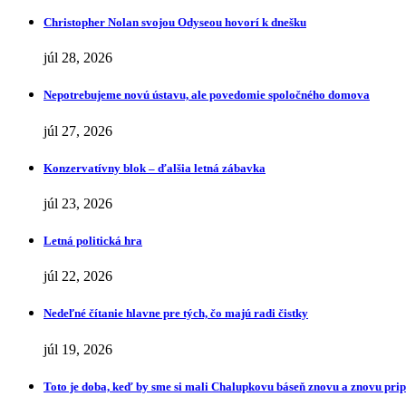
Christopher Nolan svojou Odyseou hovorí k dnešku
júl 28, 2026
Nepotrebujeme novú ústavu, ale povedomie spoločného domova
júl 27, 2026
Konzervatívny blok – ďalšia letná zábavka
júl 23, 2026
Letná politická hra
júl 22, 2026
Nedeľné čítanie hlavne pre tých, čo majú radi čistky
júl 19, 2026
Toto je doba, keď by sme si mali Chalupkovu báseň znovu a znovu pr