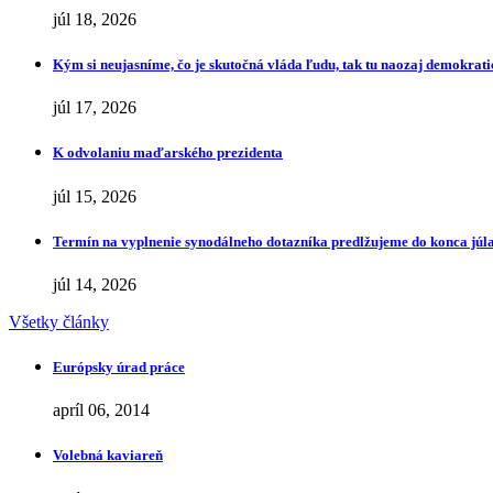
júl 18, 2026
Kým si neujasníme, čo je skutočná vláda ľudu, tak tu naozaj demokrat
júl 17, 2026
K odvolaniu maďarského prezidenta
júl 15, 2026
Termín na vyplnenie synodálneho dotazníka predlžujeme do konca júl
júl 14, 2026
Všetky články
Európsky úrad práce
apríl 06, 2014
Volebná kaviareň