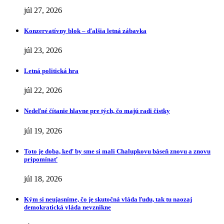
júl 27, 2026
Konzervatívny blok – ďalšia letná zábavka
júl 23, 2026
Letná politická hra
júl 22, 2026
Nedeľné čítanie hlavne pre tých, čo majú radi čistky
júl 19, 2026
Toto je doba, keď by sme si mali Chalupkovu báseň znovu a znovu
pripomínať
júl 18, 2026
Kým si neujasníme, čo je skutočná vláda ľudu, tak tu naozaj
demokratická vláda nevznikne