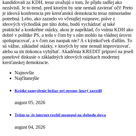
kandidovali za KDH, teraz uvažujú o tom, že pôjdu radšej ako
nezávislí. Je to trend, pred ktorým by sme nemali zavierať oči! Preto
je ideová konferencia pre kresťanskú demokraciu teraz mimoriadne
potrebná. Lebo, ako zaznelo vo včerajšej rozprave, práve z
ideových východísk pre túto dobu, budú vychádzať aj také
praktické a konkrétne otázky, akou je napríklad, čo vníma KDH ako
dobré v politike PS, a teda v čom by s ním mohlo na vládnej úrovni
spolupracovať, a v čom zas naopak nie? A s kýmkoľvek ďalším. To
sú vážne, základné otázky, v ktorých by sme nemali improvizovať,
alebo sa im dokonca vyhýbať. Akadémia KREDIT pripraví na jeseň
panelové diskusie o základných ideových otázkach modernej
kresťanskej demokracie.
Najnovšie
Najčítanejšie
Krátke zamyslenie bežiac pri strome, ktorý zarodil
august 05, 2026
Teším sa, že internet rozbil monopol na slobodu slova
august 04, 2026