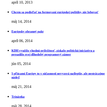
apríl 10, 2013
Chcem sa podieľať na formovaní európskej politiky, nie lobovať
máj 14, 2014
Európsky obranný pakt
apríl 06, 2014
KDH využilo vhodnú príležitosť, získalo politickú iniciatívu a
presadilo svoj dlhodobý programový zámer
jún 05, 2014
S pľúcami Európy to v súčasnosti nevyzerá najlepšie, ale nestrácajme
nádej!
máj 21, 2014
Trinástka
máj 28, 2014