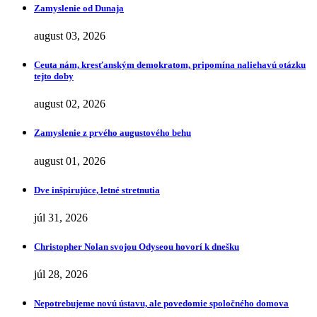
Zamyslenie od Dunaja
august 03, 2026
Ceuta nám, kresťanským demokratom, pripomína naliehavú otázku
tejto doby
august 02, 2026
Zamyslenie z prvého augustového behu
august 01, 2026
Dve inšpirujúce, letné stretnutia
júl 31, 2026
Christopher Nolan svojou Odyseou hovorí k dnešku
júl 28, 2026
Nepotrebujeme novú ústavu, ale povedomie spoločného domova