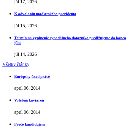
júl 17, 2026
K odvolaniu maďarského prezidenta
júl 15, 2026
Termín na vyplnenie synodálneho dotazníka predlžujeme do konca
júla
júl 14, 2026
Všetky články
Európsky úrad práce
apríl 06, 2014
Volebná kaviareň
apríl 06, 2014
Prečo kandidujem