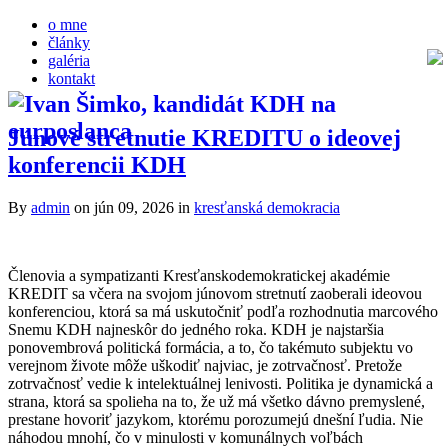
o mne
články
galéria
kontakt
Júnové stretnutie KREDITU o ideovej
konferencii KDH
By
admin
on jún 09, 2026
in
kresťanská demokracia
Členovia a sympatizanti Kresťanskodemokratickej akadémie
KREDIT sa včera na svojom júnovom stretnutí zaoberali ideovou
konferenciou, ktorá sa má uskutočniť podľa rozhodnutia marcového
Snemu KDH najneskôr do jedného roka. KDH je najstaršia
ponovembrová politická formácia, a to, čo takémuto subjektu vo
verejnom živote môže uškodiť najviac, je zotrvačnosť. Pretože
zotrvačnosť vedie k intelektuálnej lenivosti. Politika je dynamická a
strana, ktorá sa spolieha na to, že už má všetko dávno premyslené,
prestane hovoriť jazykom, ktorému porozumejú dnešní ľudia. Nie
náhodou mnohí, čo v minulosti v komunálnych voľbách