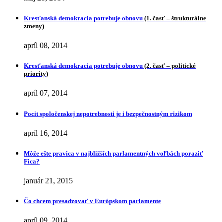
Kresťanská demokracia potrebuje obnovu
(1. časť – štrukturálne
zmeny)
apríl 08, 2014
Kresťanská demokracia potrebuje obnovu
(2. časť – politické
priority)
apríl 07, 2014
Pocit spoločenskej nepotrebnosti je i bezpečnostným rizikom
apríl 16, 2014
Môže ešte pravica v najbližších parlamentných voľbách poraziť
Fica?
január 21, 2015
Čo chcem presadzovať v Európskom parlamente
apríl 09, 2014