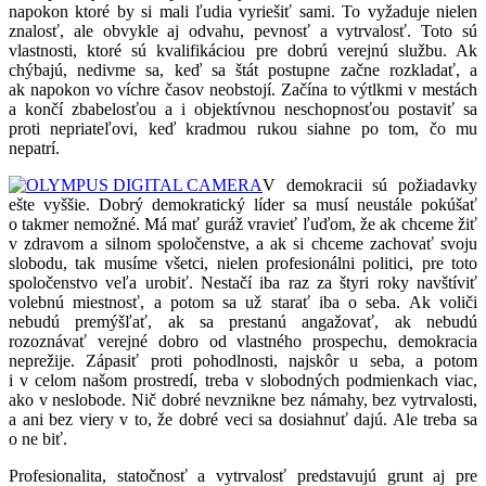
napokon ktoré by si mali ľudia vyriešiť sami. To vyžaduje nielen
znalosť, ale obvykle aj odvahu, pevnosť a vytrvalosť. Toto sú
vlastnosti, ktoré sú kvalifikáciou pre dobrú verejnú službu. Ak
chýbajú, nedivme sa, keď sa štát postupne začne rozkladať, a
ak napokon vo víchre časov neobstojí. Začína to výtlkmi v mestách
a končí zbabelosťou a i objektívnou neschopnosťou postaviť sa
proti nepriateľovi, keď kradmou rukou siahne po tom, čo mu
nepatrí.
V demokracii sú požiadavky
ešte vyššie. Dobrý demokratický líder sa musí neustále pokúšať
o takmer nemožné. Má mať guráž vravieť ľuďom, že ak chceme žiť
v zdravom a silnom spoločenstve, a ak si chceme zachovať svoju
slobodu, tak musíme všetci, nielen profesionálni politici, pre toto
spoločenstvo veľa urobiť. Nestačí iba raz za štyri roky navštíviť
volebnú miestnosť, a potom sa už starať iba o seba. Ak voliči
nebudú premýšľať, ak sa prestanú angažovať, ak nebudú
rozoznávať verejné dobro od vlastného prospechu, demokracia
neprežije. Zápasiť proti pohodlnosti, najskôr u seba, a potom
i v celom našom prostredí, treba v slobodných podmienkach viac,
ako v neslobode. Nič dobré nevznikne bez námahy, bez vytrvalosti,
a ani bez viery v to, že dobré veci sa dosiahnuť dajú. Ale treba sa
o ne biť.
Profesionalita, statočnosť a vytrvalosť predstavujú grunt aj pre