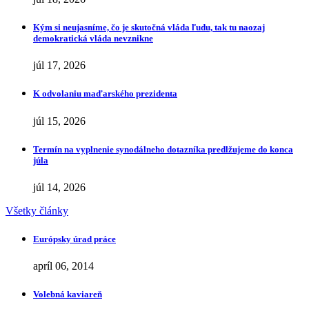
Kým si neujasníme, čo je skutočná vláda ľudu, tak tu naozaj
demokratická vláda nevznikne
júl 17, 2026
K odvolaniu maďarského prezidenta
júl 15, 2026
Termín na vyplnenie synodálneho dotazníka predlžujeme do konca
júla
júl 14, 2026
Všetky články
Európsky úrad práce
apríl 06, 2014
Volebná kaviareň