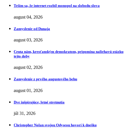
Teším sa, že internet rozbil monopol na slobodu slova
august 04, 2026
Zamyslenie od Dunaja
august 03, 2026
Ceuta nám, kresťanským demokratom, pripomína naliehavú otázku
tejto doby
august 02, 2026
Zamyslenie z prvého augustového behu
august 01, 2026
Dve inšpirujúce, letné stretnutia
júl 31, 2026
Christopher Nolan svojou Odyseou hovorí k dnešku