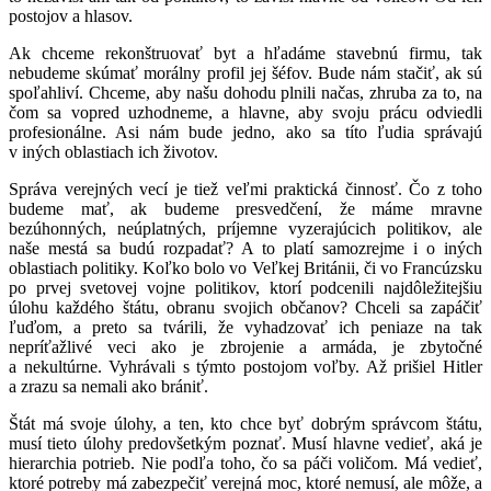
postojov a hlasov.
Ak chceme rekonštruovať byt a hľadáme stavebnú firmu, tak
nebudeme skúmať morálny profil jej šéfov. Bude nám stačiť, ak sú
spoľahliví. Chceme, aby našu dohodu plnili načas, zhruba za to, na
čom sa vopred uzhodneme, a hlavne, aby svoju prácu odviedli
profesionálne. Asi nám bude jedno, ako sa títo ľudia správajú
v iných oblastiach ich životov.
Správa verejných vecí je tiež veľmi praktická činnosť. Čo z toho
budeme mať, ak budeme presvedčení, že máme mravne
bezúhonných, neúplatných, príjemne vyzerajúcich politikov, ale
naše mestá sa budú rozpadať? A to platí samozrejme i o iných
oblastiach politiky. Koľko bolo vo Veľkej Británii, či vo Francúzsku
po prvej svetovej vojne politikov, ktorí podcenili najdôležitejšiu
úlohu každého štátu, obranu svojich občanov? Chceli sa zapáčiť
ľuďom, a preto sa tvárili, že vyhadzovať ich peniaze na tak
nepríťažlivé veci ako je zbrojenie a armáda, je zbytočné
a nekultúrne. Vyhrávali s týmto postojom voľby. Až prišiel Hitler
a zrazu sa nemali ako brániť.
Štát má svoje úlohy, a ten, kto chce byť dobrým správcom štátu,
musí tieto úlohy predovšetkým poznať. Musí hlavne vedieť, aká je
hierarchia potrieb. Nie podľa toho, čo sa páči voličom. Má vedieť,
ktoré potreby má zabezpečiť verejná moc, ktoré nemusí, ale môže, a