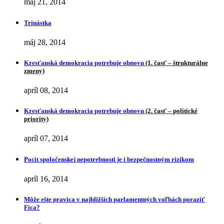
máj 21, 2014
Trinástka
máj 28, 2014
Kresťanská demokracia potrebuje obnovu
(1. časť – štrukturálne
zmeny)
apríl 08, 2014
Kresťanská demokracia potrebuje obnovu
(2. časť – politické
priority)
apríl 07, 2014
Pocit spoločenskej nepotrebnosti je i bezpečnostným rizikom
apríl 16, 2014
Môže ešte pravica v najbližších parlamentných voľbách poraziť
Fica?