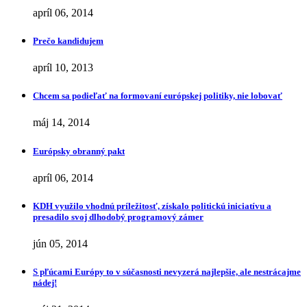
apríl 06, 2014
Prečo kandidujem
apríl 10, 2013
Chcem sa podieľať na formovaní európskej politiky, nie lobovať
máj 14, 2014
Európsky obranný pakt
apríl 06, 2014
KDH využilo vhodnú príležitosť, získalo politickú iniciatívu a
presadilo svoj dlhodobý programový zámer
jún 05, 2014
S pľúcami Európy to v súčasnosti nevyzerá najlepšie, ale nestrácajme
nádej!