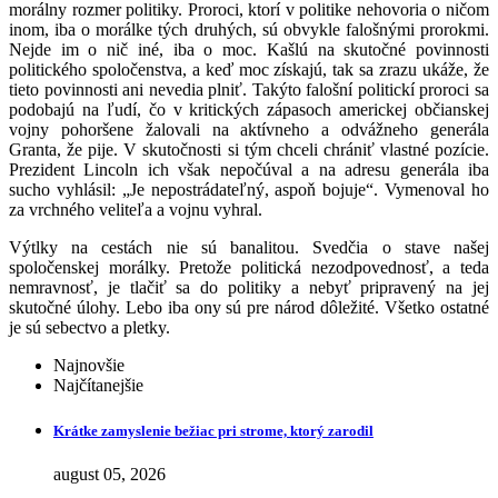
morálny rozmer politiky. Proroci, ktorí v politike nehovoria o ničom
inom, iba o morálke tých druhých, sú obvykle falošnými prorokmi.
Nejde im o nič iné, iba o moc. Kašlú na skutočné povinnosti
politického spoločenstva, a keď moc získajú, tak sa zrazu ukáže, že
tieto povinnosti ani nevedia plniť. Takýto falošní politickí proroci sa
podobajú na ľudí, čo v kritických zápasoch americkej občianskej
vojny pohoršene žalovali na aktívneho a odvážneho generála
Granta, že pije. V skutočnosti si tým chceli chrániť vlastné pozície.
Prezident Lincoln ich však nepočúval a na adresu generála iba
sucho vyhlásil: „Je nepostrádateľný, aspoň bojuje“. Vymenoval ho
za vrchného veliteľa a vojnu vyhral.
Výtlky na cestách nie sú banalitou. Svedčia o stave našej
spoločenskej morálky. Pretože politická nezodpovednosť, a teda
nemravnosť, je tlačiť sa do politiky a nebyť pripravený na jej
skutočné úlohy. Lebo iba ony sú pre národ dôležité. Všetko ostatné
je sú sebectvo a pletky.
Najnovšie
Najčítanejšie
Krátke zamyslenie bežiac pri strome, ktorý zarodil
august 05, 2026