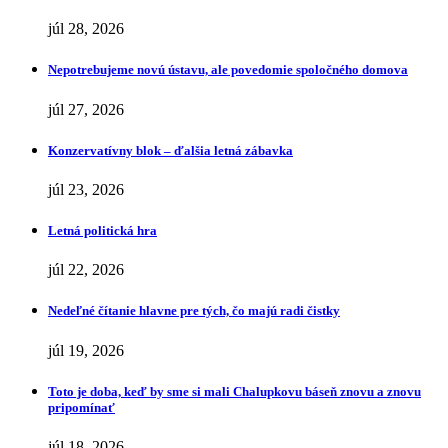
júl 28, 2026
Nepotrebujeme novú ústavu, ale povedomie spoločného domova
júl 27, 2026
Konzervatívny blok – ďalšia letná zábavka
júl 23, 2026
Letná politická hra
júl 22, 2026
Nedeľné čítanie hlavne pre tých, čo majú radi čistky
júl 19, 2026
Toto je doba, keď by sme si mali Chalupkovu báseň znovu a znovu
pripomínať
júl 18, 2026