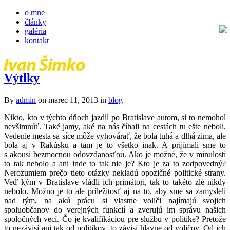
o mne
články
galéria
kontakt
Výtlky
By
admin
on marec 11, 2013
in
blog
Nikto, kto v týchto dňoch jazdil po Bratislave autom, si to nemohol
nevšimnúť. Také jamy, aké na nás číhali na cestách tu ešte neboli.
Vedenie mesta sa síce môže vyhovárať, že bola tuhá a dlhá zima, ale
bola aj v Rakúsku a tam je to všetko inak. A prijímali sme to
s akousi bezmocnou odovzdanosťou. Ako je možné, že v minulosti
to tak nebolo a ani inde to tak nie je? Kto je za to zodpovedný?
Nerozumiem prečo tieto otázky nekladú opozičné politické strany.
Veď kým v Bratislave vládli ich primátori, tak to takéto zlé nikdy
nebolo. Možno je to ale príležitosť aj na to, aby sme sa zamysleli
nad tým, na akú prácu si vlastne voliči najímajú svojich
spoluobčanov do verejných funkcií a zverujú im správu našich
spoločných vecí. Čo je kvalifikáciou pre službu v politike? Pretože
to nezávisí ani tak od politikov, to závisí hlavne od voličov. Od ich