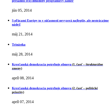
presadilo svoj dlhodobý programový zámer
jún 05, 2014
S pľúcami Európy to v súčasnosti nevyzerá najlepšie, ale nestrácajme
nádej!
máj 21, 2014
Trinástka
máj 28, 2014
Kresťanská demokracia potrebuje obnovu
(1. časť – štrukturálne
zmeny)
apríl 08, 2014
Kresťanská demokracia potrebuje obnovu
(2. časť – politické
priority)
apríl 07, 2014