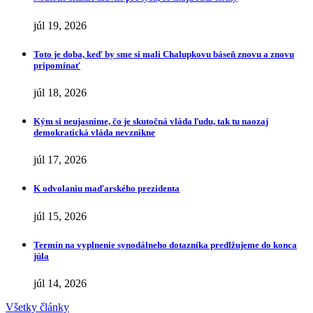
júl 19, 2026
Toto je doba, keď by sme si mali Chalupkovu báseň znovu a znovu
pripomínať
júl 18, 2026
Kým si neujasníme, čo je skutočná vláda ľudu, tak tu naozaj
demokratická vláda nevznikne
júl 17, 2026
K odvolaniu maďarského prezidenta
júl 15, 2026
Termín na vyplnenie synodálneho dotazníka predlžujeme do konca
júla
júl 14, 2026
Všetky články