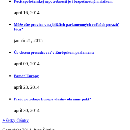
Pocit spoločenskej nepotrebnosti je i bezpečnostným rizikom
apríl 16, 2014
Môže ešte pravica v najbližších parlamentných voľbách poraziť
Fica?
január 21, 2015
Čo chcem presadzovať v Európskom parlamente
apríl 09, 2014
Pamäť Európy
apríl 23, 2014
Prečo potrebuje Európa vlastný obranný pakt?
apríl 30, 2014
Všetky články