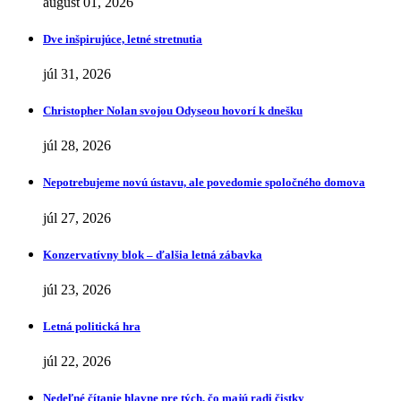
august 01, 2026
Dve inšpirujúce, letné stretnutia
júl 31, 2026
Christopher Nolan svojou Odyseou hovorí k dnešku
júl 28, 2026
Nepotrebujeme novú ústavu, ale povedomie spoločného domova
júl 27, 2026
Konzervatívny blok – ďalšia letná zábavka
júl 23, 2026
Letná politická hra
júl 22, 2026
Nedeľné čítanie hlavne pre tých, čo majú radi čistky