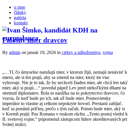
o mne
články
galéria
kontakt
Falošný mier dravcov
By
admin
on január 19, 2026
in
cirkev a náboženstvo
,
vojna
„…Tí, čo úmyselne narušujú mier, v ktorom žijú, nemajú nenávisť k
mieru, ale si len prajú, aby sa zmenil na mier, ktorý im viac
vyhovuje. Nie je to tak, že by nechceli žiaden mier, ale chcú len taký
mier, aký si prajú…“ povedal pápež Lev pred niekoľkými dňami na
stretnutí diplomatov. Bola to narážka na to pokrytectvo dravcov, čo
vravia, že keď bude po ich, tak už bude mier. Postsovietsky
imperátor to vlastne aj celkom nepokryte hovorí. Prestanú zabíjať,
keď sa pominú príčiny, prečo s tým začali. Potom bude mier, aký si
v Kremli prajú: Pax Romana v ruskom rúchu. „Tento postoj viedol k
II. svetovej vojne,“ pripomenul zástupcom štátov akreditovaných pri
Svätej stolici.