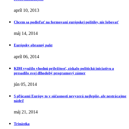
apríl 10, 2013
Chcem sa podieľať na formovaní európskej politiky, nie lobovať
máj 14, 2014
Európsky obranný pakt
apríl 06, 2014
KDH využilo vhodnú príležitosť, získalo politickú iniciatívu a
presadilo svoj dlhodobý programový zámer
jún 05, 2014
S pľúcami Európy to v súčasnosti nevyzerá najlepšie, ale nestrácajme
nádej!
máj 21, 2014
Trinástka