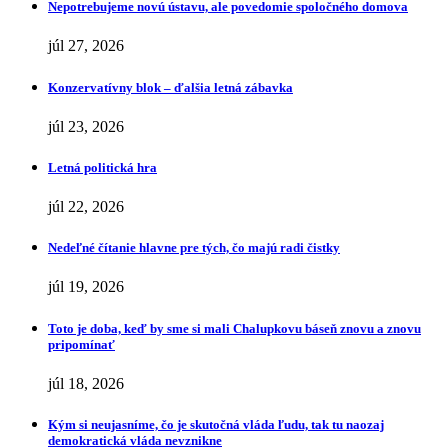
Nepotrebujeme novú ústavu, ale povedomie spoločného domova
júl 27, 2026
Konzervatívny blok – ďalšia letná zábavka
júl 23, 2026
Letná politická hra
júl 22, 2026
Nedeľné čítanie hlavne pre tých, čo majú radi čistky
júl 19, 2026
Toto je doba, keď by sme si mali Chalupkovu báseň znovu a znovu
pripomínať
júl 18, 2026
Kým si neujasníme, čo je skutočná vláda ľudu, tak tu naozaj
demokratická vláda nevznikne