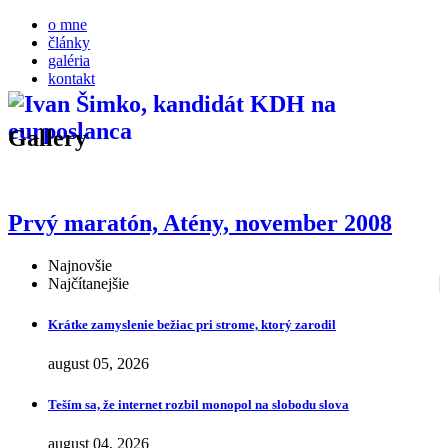
o mne
články
galéria
kontakt
Gallery
Prvý maratón, Atény, november 2008
Najnovšie
Najčítanejšie
Krátke zamyslenie bežiac pri strome, ktorý zarodil
august 05, 2026
Teším sa, že internet rozbil monopol na slobodu slova
august 04, 2026