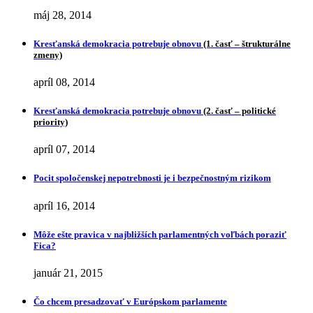
máj 28, 2014
Kresťanská demokracia potrebuje obnovu
(1. časť – štrukturálne
zmeny)
apríl 08, 2014
Kresťanská demokracia potrebuje obnovu
(2. časť – politické
priority)
apríl 07, 2014
Pocit spoločenskej nepotrebnosti je i bezpečnostným rizikom
apríl 16, 2014
Môže ešte pravica v najbližších parlamentných voľbách poraziť
Fica?
január 21, 2015
Čo chcem presadzovať v Európskom parlamente