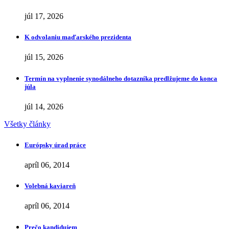
júl 17, 2026
K odvolaniu maďarského prezidenta
júl 15, 2026
Termín na vyplnenie synodálneho dotazníka predlžujeme do konca
júla
júl 14, 2026
Všetky články
Európsky úrad práce
apríl 06, 2014
Volebná kaviareň
apríl 06, 2014
Prečo kandidujem