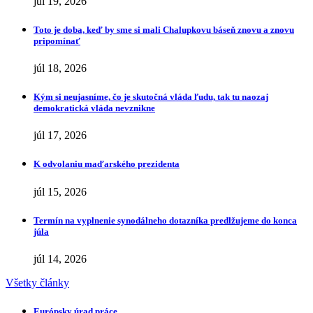
júl 19, 2026
Toto je doba, keď by sme si mali Chalupkovu báseň znovu a znovu
pripomínať
júl 18, 2026
Kým si neujasníme, čo je skutočná vláda ľudu, tak tu naozaj
demokratická vláda nevznikne
júl 17, 2026
K odvolaniu maďarského prezidenta
júl 15, 2026
Termín na vyplnenie synodálneho dotazníka predlžujeme do konca
júla
júl 14, 2026
Všetky články
Európsky úrad práce