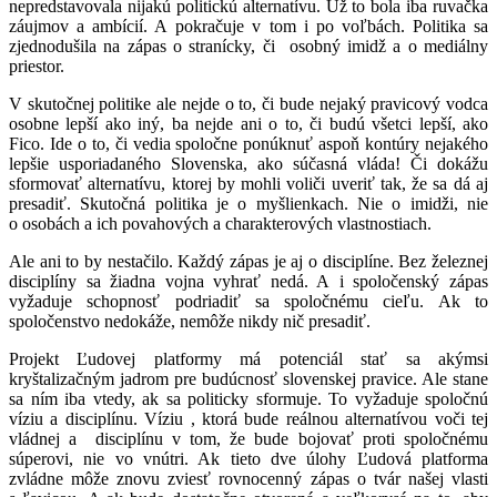
nepredstavovala nijakú politickú alternatívu. Už to bola iba ruvačka
záujmov a ambícií. A pokračuje v tom i po voľbách. Politika sa
zjednodušila na zápas o stranícky, či osobný imidž a o mediálny
priestor.
V skutočnej politike ale nejde o to, či bude nejaký pravicový vodca
osobne lepší ako iný, ba nejde ani o to, či budú všetci lepší, ako
Fico. Ide o to, či vedia spoločne ponúknuť aspoň kontúry nejakého
lepšie usporiadaného Slovenska, ako súčasná vláda! Či dokážu
sformovať alternatívu, ktorej by mohli voliči uveriť tak, že sa dá aj
presadiť. Skutočná politika je o myšlienkach. Nie o imidži, nie
o osobách a ich povahových a charakterových vlastnostiach.
Ale ani to by nestačilo. Každý zápas je aj o disciplíne. Bez železnej
disciplíny sa žiadna vojna vyhrať nedá. A i spoločenský zápas
vyžaduje schopnosť podriadiť sa spoločnému cieľu. Ak to
spoločenstvo nedokáže, nemôže nikdy nič presadiť.
Projekt Ľudovej platformy má potenciál stať sa akýmsi
kryštalizačným jadrom pre budúcnosť slovenskej pravice. Ale stane
sa ním iba vtedy, ak sa politicky sformuje. To vyžaduje spoločnú
víziu a disciplínu. Víziu , ktorá bude reálnou alternatívou voči tej
vládnej a disciplínu v tom, že bude bojovať proti spoločnému
súperovi, nie vo vnútri. Ak tieto dve úlohy Ľudová platforma
zvládne môže znovu zviesť rovnocenný zápas o tvár našej vlasti