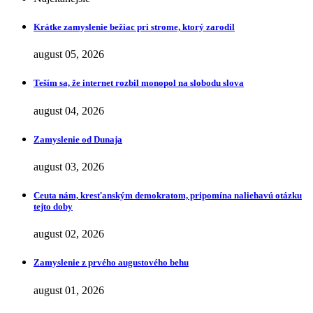
Krátke zamyslenie bežiac pri strome, ktorý zarodil
august 05, 2026
Teším sa, že internet rozbil monopol na slobodu slova
august 04, 2026
Zamyslenie od Dunaja
august 03, 2026
Ceuta nám, kresťanským demokratom, pripomína naliehavú otázku
tejto doby
august 02, 2026
Zamyslenie z prvého augustového behu
august 01, 2026