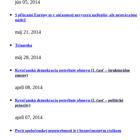
jún 05, 2014
S pľúcami Európy to v súčasnosti nevyzerá najlepšie, ale nestrácajme
nádej!
máj 21, 2014
Trinástka
máj 28, 2014
Kresťanská demokracia potrebuje obnovu
(1. časť – štrukturálne
zmeny)
apríl 08, 2014
Kresťanská demokracia potrebuje obnovu
(2. časť – politické
priority)
apríl 07, 2014
Pocit spoločenskej nepotrebnosti je i bezpečnostným rizikom