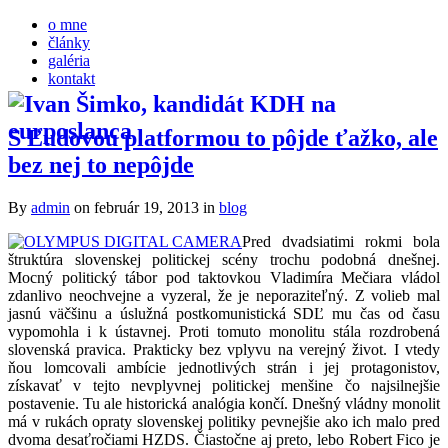
o mne
články
galéria
kontakt
S Ľudovou platformou to pôjde ťažko, ale
bez nej to nepôjde
By
admin
on február 19, 2013
in
blog
Pred dvadsiatimi rokmi bola
štruktúra slovenskej politickej scény trochu podobná dnešnej.
Mocný politický tábor pod taktovkou Vladimíra Mečiara vládol
zdanlivo neochvejne a vyzeral, že je neporaziteľný. Z volieb mal
jasnú väčšinu a úslužná postkomunistická SDĽ mu čas od času
vypomohla i k ústavnej. Proti tomuto monolitu stála rozdrobená
slovenská pravica. Prakticky bez vplyvu na verejný život. I vtedy
ňou lomcovali ambície jednotlivých strán i jej protagonistov,
získavať v tejto nevplyvnej politickej menšine čo najsilnejšie
postavenie. Tu ale historická analógia končí. Dnešný vládny monolit
má v rukách opraty slovenskej politiky pevnejšie ako ich malo pred
dvoma desaťročiami HZDS. Čiastočne aj preto, lebo Robert Fico je