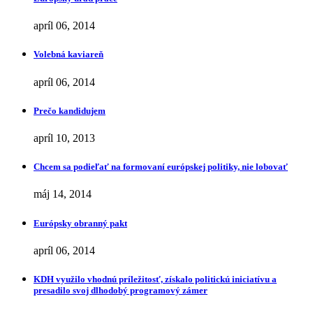
apríl 06, 2014
Volebná kaviareň
apríl 06, 2014
Prečo kandidujem
apríl 10, 2013
Chcem sa podieľať na formovaní európskej politiky, nie lobovať
máj 14, 2014
Európsky obranný pakt
apríl 06, 2014
KDH využilo vhodnú príležitosť, získalo politickú iniciatívu a
presadilo svoj dlhodobý programový zámer