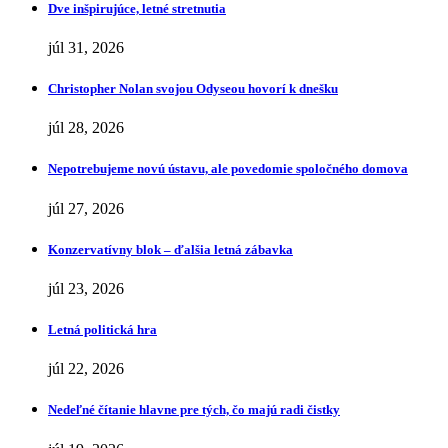
Dve inšpirujúce, letné stretnutia
júl 31, 2026
Christopher Nolan svojou Odyseou hovorí k dnešku
júl 28, 2026
Nepotrebujeme novú ústavu, ale povedomie spoločného domova
júl 27, 2026
Konzervatívny blok – ďalšia letná zábavka
júl 23, 2026
Letná politická hra
júl 22, 2026
Nedeľné čítanie hlavne pre tých, čo majú radi čistky