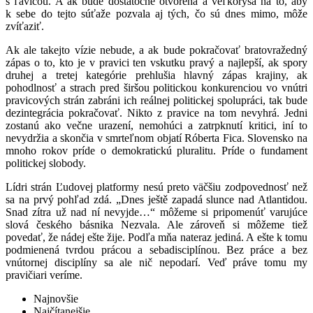
s ľavicou. A ak bude dostatočne otvorená a veľkorysá na to, aby
k sebe do tejto súťaže pozvala aj tých, čo sú dnes mimo, môže
zvíťaziť.
Ak ale takejto vízie nebude, a ak bude pokračovať bratovražedný
zápas o to, kto je v pravici ten vskutku pravý a najlepší, ak spory
druhej a tretej kategórie prehlušia hlavný zápas krajiny, ak
pohodlnosť a strach pred širšou politickou konkurenciou vo vnútri
pravicových strán zabráni ich reálnej politickej spolupráci, tak bude
dezintegrácia pokračovať. Nikto z pravice na tom nevyhrá. Jedni
zostanú ako večne urazení, nemohúci a zatrpknutí kritici, iní to
nevydržia a skončia v smrteľnom objatí Róberta Fica. Slovensko na
mnoho rokov príde o demokratickú pluralitu. Príde o fundament
politickej slobody.
Lídri strán Ľudovej platformy nesú preto väčšiu zodpovednosť než
sa na prvý pohľad zdá. „Dnes ještě zapadá slunce nad Atlantidou.
Snad zítra už nad ní nevyjde…“ môžeme si pripomenúť varujúce
slová českého básnika Nezvala. Ale zároveň si môžeme tiež
povedať, že nádej ešte žije. Podľa mňa nateraz jediná. A ešte k tomu
podmienená tvrdou prácou a sebadisciplínou. Bez práce a bez
vnútornej disciplíny sa ale nič nepodarí. Veď práve tomu my
pravičiari veríme.
Najnovšie
Najčítanejšie