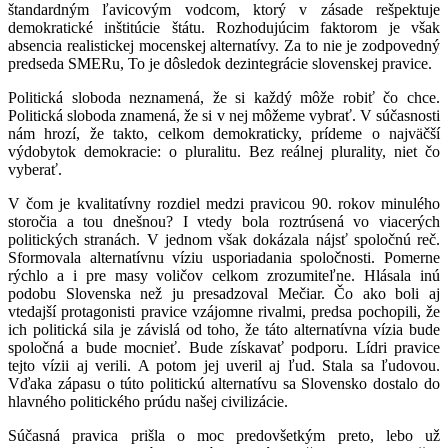
štandardným ľavicovým vodcom, ktorý v zásade rešpektuje
demokratické inštitúcie štátu. Rozhodujúcim faktorom je však
absencia realistickej mocenskej alternatívy. Za to nie je zodpovedný
predseda SMERu, To je dôsledok dezintegrácie slovenskej pravice.
Politická sloboda neznamená, že si každý môže robiť čo chce.
Politická sloboda znamená, že si v nej môžeme vybrať. V súčasnosti
nám hrozí, že takto, celkom demokraticky, prídeme o najväčší
výdobytok demokracie: o pluralitu. Bez reálnej plurality, niet čo
vyberať.
V čom je kvalitatívny rozdiel medzi pravicou 90. rokov minulého
storočia a tou dnešnou? I vtedy bola roztrúsená vo viacerých
politických stranách. V jednom však dokázala nájsť spoločnú reč.
Sformovala alternatívnu víziu usporiadania spoločnosti. Pomerne
rýchlo a i pre masy voličov celkom zrozumiteľne. Hlásala inú
podobu Slovenska než ju presadzoval Mečiar. Čo ako boli aj
vtedajší protagonisti pravice vzájomne rivalmi, predsa pochopili, že
ich politická sila je závislá od toho, že táto alternatívna vízia bude
spoločná a bude mocnieť. Bude získavať podporu. Lídri pravice
tejto vízii aj verili. A potom jej uveril aj ľud. Stala sa ľudovou.
Vďaka zápasu o túto politickú alternatívu sa Slovensko dostalo do
hlavného politického prúdu našej civilizácie.
Súčasná pravica prišla o moc predovšetkým preto, lebo už