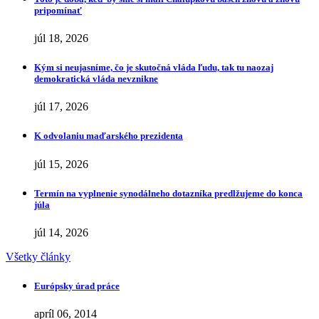
pripomínať
júl 18, 2026
Kým si neujasníme, čo je skutočná vláda ľudu, tak tu naozaj
demokratická vláda nevznikne
júl 17, 2026
K odvolaniu maďarského prezidenta
júl 15, 2026
Termín na vyplnenie synodálneho dotazníka predlžujeme do konca
júla
júl 14, 2026
Všetky články
Európsky úrad práce
apríl 06, 2014