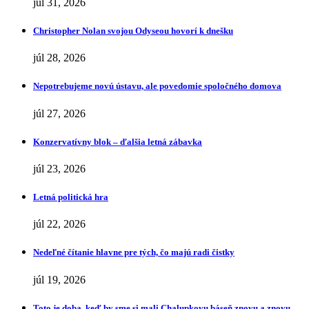
júl 31, 2026
Christopher Nolan svojou Odyseou hovorí k dnešku
júl 28, 2026
Nepotrebujeme novú ústavu, ale povedomie spoločného domova
júl 27, 2026
Konzervatívny blok – ďalšia letná zábavka
júl 23, 2026
Letná politická hra
júl 22, 2026
Nedeľné čítanie hlavne pre tých, čo majú radi čistky
júl 19, 2026
Toto je doba, keď by sme si mali Chalupkovu báseň znovu a znovu