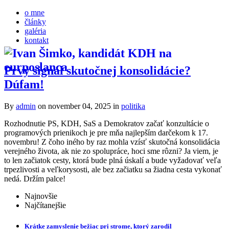
o mne
články
galéria
kontakt
Prvý signál skutočnej konsolidácie?
Dúfam!
By
admin
on november 04, 2025
in
politika
Rozhodnutie PS, KDH, SaS a Demokratov začať konzultácie o
programových prienikoch je pre mňa najlepším darčekom k 17.
novembru! Z čoho iného by raz mohla vzísť skutočná konsolidácia
verejného života, ak nie zo spolupráce, hoci sme rôzni? Ja viem, je
to len začiatok cesty, ktorá bude plná úskalí a bude vyžadovať veľa
trpezlivosti a veľkorysosti, ale bez začiatku sa žiadna cesta vykonať
nedá. Držím palce!
Najnovšie
Najčítanejšie
Krátke zamyslenie bežiac pri strome, ktorý zarodil