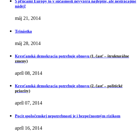
S pľúcami Európy to v súčasnosti nevyzerá najlepšie, ale nestrácajme
nádej!
máj 21, 2014
Trinástka
máj 28, 2014
Kresťanská demokracia potrebuje obnovu
(1. časť – štrukturálne
zmeny)
apríl 08, 2014
Kresťanská demokracia potrebuje obnovu
(2. časť – politické
priority)
apríl 07, 2014
Pocit spoločenskej nepotrebnosti je i bezpečnostným rizikom
apríl 16, 2014