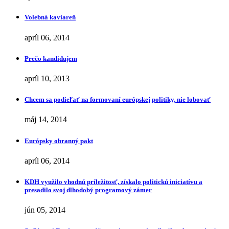
Volebná kaviareň
apríl 06, 2014
Prečo kandidujem
apríl 10, 2013
Chcem sa podieľať na formovaní európskej politiky, nie lobovať
máj 14, 2014
Európsky obranný pakt
apríl 06, 2014
KDH využilo vhodnú príležitosť, získalo politickú iniciatívu a
presadilo svoj dlhodobý programový zámer
jún 05, 2014