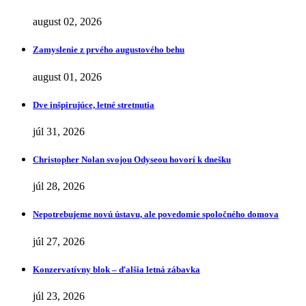
august 02, 2026
Zamyslenie z prvého augustového behu
august 01, 2026
Dve inšpirujúce, letné stretnutia
júl 31, 2026
Christopher Nolan svojou Odyseou hovorí k dnešku
júl 28, 2026
Nepotrebujeme novú ústavu, ale povedomie spoločného domova
júl 27, 2026
Konzervatívny blok – ďalšia letná zábavka
júl 23, 2026