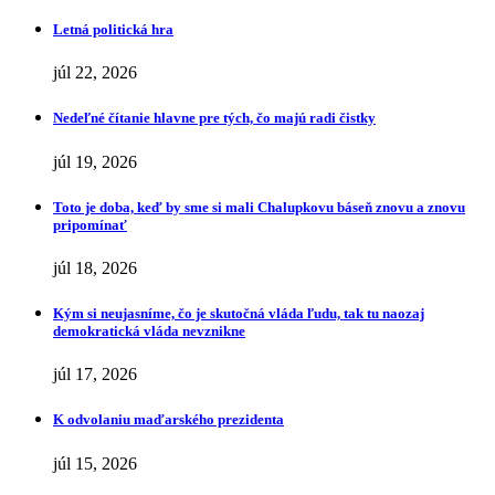
Letná politická hra
júl 22, 2026
Nedeľné čítanie hlavne pre tých, čo majú radi čistky
júl 19, 2026
Toto je doba, keď by sme si mali Chalupkovu báseň znovu a znovu
pripomínať
júl 18, 2026
Kým si neujasníme, čo je skutočná vláda ľudu, tak tu naozaj
demokratická vláda nevznikne
júl 17, 2026
K odvolaniu maďarského prezidenta
júl 15, 2026