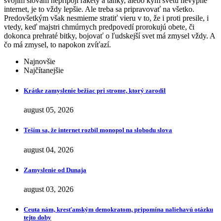
svojim slovám nepripojí rakety a tanky, alebo kým svetu nevypne
internet, je to vždy lepšie. Ale treba sa pripravovať na všetko.
Predovšetkým však nesmieme stratiť vieru v to, že i proti presile, i
vtedy, keď majstri chmúrnych predpovedí prorokujú obete, či
dokonca prehraté bitky, bojovať o ľudskejší svet má zmysel vždy. A
čo má zmysel, to napokon zvíťazí.
Najnovšie
Najčítanejšie
Krátke zamyslenie bežiac pri strome, ktorý zarodil
august 05, 2026
Teším sa, že internet rozbil monopol na slobodu slova
august 04, 2026
Zamyslenie od Dunaja
august 03, 2026
Ceuta nám, kresťanským demokratom, pripomína naliehavú otázku
tejto doby