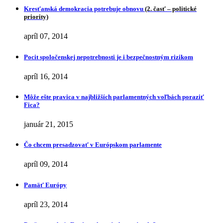
Kresťanská demokracia potrebuje obnovu
(2. časť – politické
priority)
apríl 07, 2014
Pocit spoločenskej nepotrebnosti je i bezpečnostným rizikom
apríl 16, 2014
Môže ešte pravica v najbližších parlamentných voľbách poraziť
Fica?
január 21, 2015
Čo chcem presadzovať v Európskom parlamente
apríl 09, 2014
Pamäť Európy
apríl 23, 2014