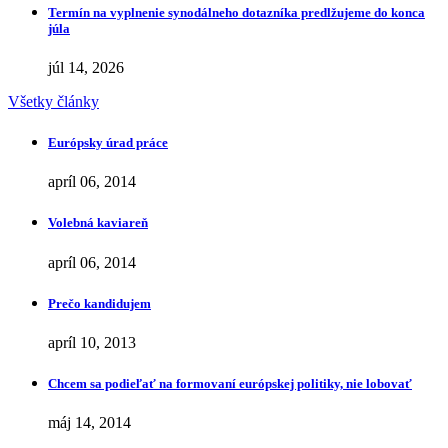
Termín na vyplnenie synodálneho dotazníka predlžujeme do konca
júla
júl 14, 2026
Všetky články
Európsky úrad práce
apríl 06, 2014
Volebná kaviareň
apríl 06, 2014
Prečo kandidujem
apríl 10, 2013
Chcem sa podieľať na formovaní európskej politiky, nie lobovať
máj 14, 2014