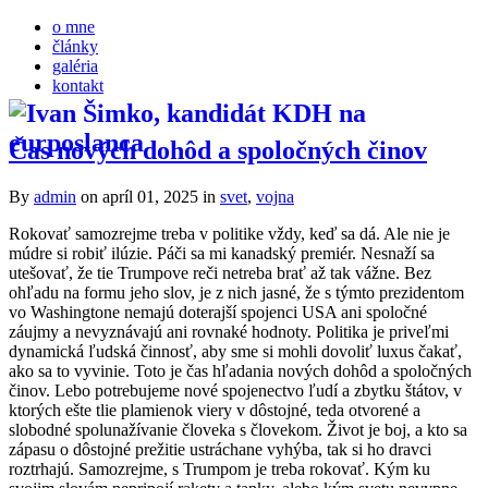
o mne
články
galéria
kontakt
Čas nových dohôd a spoločných činov
By
admin
on apríl 01, 2025
in
svet
,
vojna
Rokovať samozrejme treba v politike vždy, keď sa dá. Ale nie je
múdre si robiť ilúzie. Páči sa mi kanadský premiér. Nesnaží sa
utešovať, že tie Trumpove reči netreba brať až tak vážne. Bez
ohľadu na formu jeho slov, je z nich jasné, že s týmto prezidentom
vo Washingtone nemajú doterajší spojenci USA ani spoločné
záujmy a nevyznávajú ani rovnaké hodnoty. Politika je priveľmi
dynamická ľudská činnosť, aby sme si mohli dovoliť luxus čakať,
ako sa to vyvinie. Toto je čas hľadania nových dohôd a spoločných
činov. Lebo potrebujeme nové spojenectvo ľudí a zbytku štátov, v
ktorých ešte tlie plamienok viery v dôstojné, teda otvorené a
slobodné spolunažívanie človeka s človekom. Život je boj, a kto sa
zápasu o dôstojné prežitie ustráchane vyhýba, tak si ho dravci
roztrhajú. Samozrejme, s Trumpom je treba rokovať. Kým ku