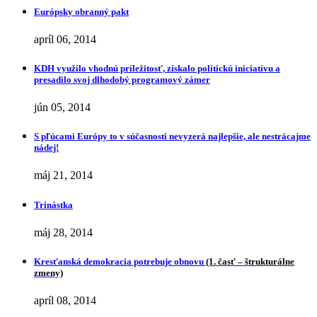
Európsky obranný pakt
apríl 06, 2014
KDH využilo vhodnú príležitosť, získalo politickú iniciatívu a
presadilo svoj dlhodobý programový zámer
jún 05, 2014
S pľúcami Európy to v súčasnosti nevyzerá najlepšie, ale nestrácajme
nádej!
máj 21, 2014
Trinástka
máj 28, 2014
Kresťanská demokracia potrebuje obnovu
(1. časť – štrukturálne
zmeny)
apríl 08, 2014