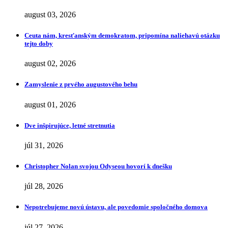
august 03, 2026
Ceuta nám, kresťanským demokratom, pripomína naliehavú otázku
tejto doby
august 02, 2026
Zamyslenie z prvého augustového behu
august 01, 2026
Dve inšpirujúce, letné stretnutia
júl 31, 2026
Christopher Nolan svojou Odyseou hovorí k dnešku
júl 28, 2026
Nepotrebujeme novú ústavu, ale povedomie spoločného domova
júl 27, 2026