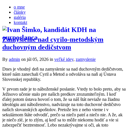
o mne
články
galéria
kontakt
Zamyslenie nad cyrilo-metodským
duchovným dedičstvom
By
admin
on júl 05, 2026
in
veľké idey
,
zamyslenie
Dnes je vhodný deň na zamyslenie sa nad duchovným dedičstvom,
ktoré nám zanechali Cyril a Metod a odvoláva sa naň aj Ústava
Slovenskej republiky.
V prvom rade je to náboženské poslanie. Vtedy to bolo preto, aby sa
Ježisovo učenie stalo pre našich predkov zrozumiteľným. I keď
ďalej potom ústava hovorí o tom, že sa náš štát neviaže na žiadnu
ideológiu ani náboženstvo, nadväzuje na toto duchovné dedičstvo
našich slovanských apoštolov. Pretože len z neho vieme i v
sekulárnom štáte odvodiť, prečo sa niečo patrí a niečo nie. A že, ak
je niečo zlé, je to zlým, aj keď sa to môže niekomu hodiť a vie si
zabezpečiť beztrestnosť. Lebo nezakrývajme si oči, ak toto