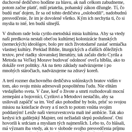
duchovné dedičstvo hodíme za hlavu, ak naň celkom zabudneme,
potom začne platiť, milí priatelia, pohanský zákon džungle. Tí, čo
budú mať dojem, že sa od tohto dedičstva „oslobodili“, nadobudnú
presvedčenie, že im je dovolené všetko. Kým ich nechytia ti, čo si
myslia to isté, len budú silnejší.
V druhom rade bola cyrilo-metodská misia kultúrna. Aby sa vtedy
naši predkovia nestali obeťou kultúrnej kolonizácie franských
(nemeckých) ideológov, bolo pre nich životodarné zasiať semiačka
vlastnej kultúry. Preklad Biblie, liturgických a ďalších dôležitých
textov, prvé riadky slovanskej literatúry, tak začalo dielo Cyrila a
Metoda na Veľkej Morave budovať odolnosť oveľa hlbšiu, ako to
dokáže svet politiky. Ak na tieto základy nadväzujeme i po
mnohých stáročiach, nadväzujeme na zdravý koreň.
A tretí rozmer duchovného dedičstva solúnskych bratov vidím v
tom, ako svoju misiu adresovali pospolitému ľudu. Nie elitám
vtedajšieho sveta. V čase, keď o živote a smrti rozhodovali mocní
zemepáni a bojovníci, Cyrilovi a Metodovi nestačilo, aby sa
usilovali zapáčiť sa im. Veď ako pohodlné by bolo, prísť so svojou
misiou na kniežacie dvory a tí nech to potom vnútia svojim
poddaným! Lenže naši vierozvestcovia mali iné ambície. Tak ako
kedysi ich galilejský Majster, oni nežiadali slepú poslušnosť. Oni
hovorili k srdciam a mysliam tých najmenších. Lebo to, čo hlásali,
má význam iba vtedy, ak to v slobode svojho presvedčenia príjmu