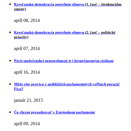
Kresťanská demokracia potrebuje obnovu
(1. časť – štrukturálne
zmeny)
apríl 08, 2014
Kresťanská demokracia potrebuje obnovu
(2. časť – politické
priority)
apríl 07, 2014
Pocit spoločenskej nepotrebnosti je i bezpečnostným rizikom
apríl 16, 2014
Môže ešte pravica v najbližších parlamentných voľbách poraziť
Fica?
január 21, 2015
Čo chcem presadzovať v Európskom parlamente
apríl 09, 2014