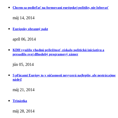
Chcem sa podieľať na formovaní európskej politiky, nie lobovať
máj 14, 2014
Európsky obranný pakt
apríl 06, 2014
KDH využilo vhodnú príležitosť, získalo politickú iniciatívu a
presadilo svoj dlhodobý programový zámer
jún 05, 2014
S pľúcami Európy to v súčasnosti nevyzerá najlepšie, ale nestrácajme
nádej!
máj 21, 2014
Trinástka
máj 28, 2014