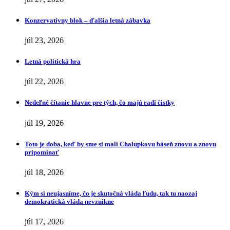
Konzervatívny blok – ďalšia letná zábavka
júl 23, 2026
Letná politická hra
júl 22, 2026
Nedeľné čítanie hlavne pre tých, čo majú radi čistky
júl 19, 2026
Toto je doba, keď by sme si mali Chalupkovu báseň znovu a znovu
pripomínať
júl 18, 2026
Kým si neujasníme, čo je skutočná vláda ľudu, tak tu naozaj
demokratická vláda nevznikne
júl 17, 2026