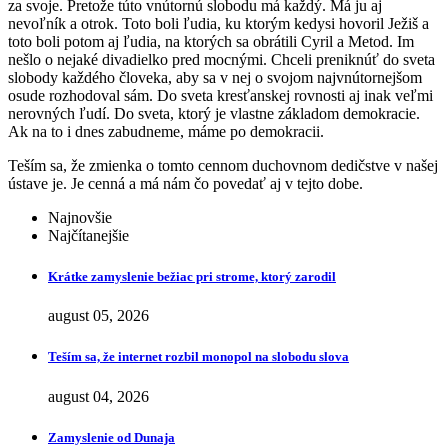
za svoje. Pretože túto vnútornú slobodu má každý. Má ju aj
nevoľník a otrok. Toto boli ľudia, ku ktorým kedysi hovoril Ježiš a
toto boli potom aj ľudia, na ktorých sa obrátili Cyril a Metod. Im
nešlo o nejaké divadielko pred mocnými. Chceli preniknúť do sveta
slobody každého človeka, aby sa v nej o svojom najvnútornejšom
osude rozhodoval sám. Do sveta kresťanskej rovnosti aj inak veľmi
nerovných ľudí. Do sveta, ktorý je vlastne základom demokracie.
Ak na to i dnes zabudneme, máme po demokracii.
Teším sa, že zmienka o tomto cennom duchovnom dedičstve v našej
ústave je. Je cenná a má nám čo povedať aj v tejto dobe.
Najnovšie
Najčítanejšie
Krátke zamyslenie bežiac pri strome, ktorý zarodil
august 05, 2026
Teším sa, že internet rozbil monopol na slobodu slova
august 04, 2026
Zamyslenie od Dunaja