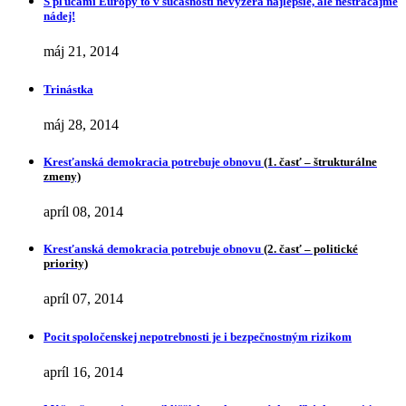
S pľúcami Európy to v súčasnosti nevyzerá najlepšie, ale nestrácajme
nádej!
máj 21, 2014
Trinástka
máj 28, 2014
Kresťanská demokracia potrebuje obnovu
(1. časť – štrukturálne
zmeny)
apríl 08, 2014
Kresťanská demokracia potrebuje obnovu
(2. časť – politické
priority)
apríl 07, 2014
Pocit spoločenskej nepotrebnosti je i bezpečnostným rizikom
apríl 16, 2014