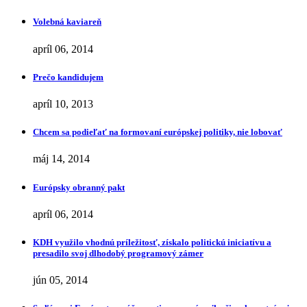
Volebná kaviareň
apríl 06, 2014
Prečo kandidujem
apríl 10, 2013
Chcem sa podieľať na formovaní európskej politiky, nie lobovať
máj 14, 2014
Európsky obranný pakt
apríl 06, 2014
KDH využilo vhodnú príležitosť, získalo politickú iniciatívu a
presadilo svoj dlhodobý programový zámer
jún 05, 2014