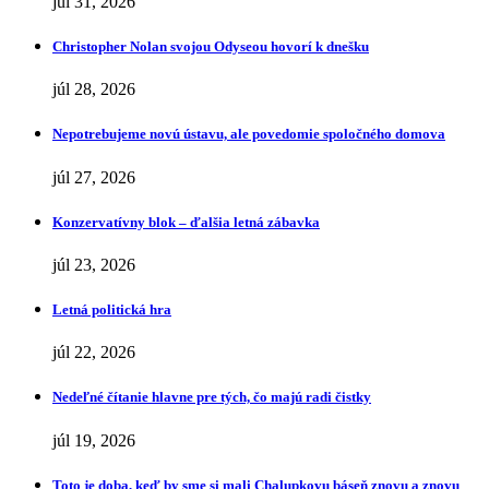
júl 31, 2026
Christopher Nolan svojou Odyseou hovorí k dnešku
júl 28, 2026
Nepotrebujeme novú ústavu, ale povedomie spoločného domova
júl 27, 2026
Konzervatívny blok – ďalšia letná zábavka
júl 23, 2026
Letná politická hra
júl 22, 2026
Nedeľné čítanie hlavne pre tých, čo majú radi čistky
júl 19, 2026
Toto je doba, keď by sme si mali Chalupkovu báseň znovu a znovu