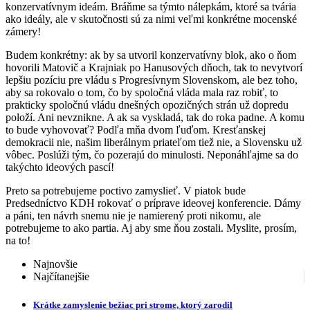
konzervatívnym ideám. Bráňme sa týmto nálepkám, ktoré sa tvária
ako ideály, ale v skutočnosti sú za nimi veľmi konkrétne mocenské
zámery!
Budem konkrétny: ak by sa utvoril konzervatívny blok, ako o ňom
hovorili Matovič a Krajniak po Hanusových dňoch, tak to nevytvorí
lepšiu pozíciu pre vládu s Progresívnym Slovenskom, ale bez toho,
aby sa rokovalo o tom, čo by spoločná vláda mala raz robiť, to
prakticky spoločnú vládu dnešných opozičných strán už dopredu
položí. Ani nevznikne. A ak sa vyskladá, tak do roka padne. A komu
to bude vyhovovať? Podľa mňa dvom ľuďom. Kresťanskej
demokracii nie, našim liberálnym priateľom tiež nie, a Slovensku už
vôbec. Poslúži tým, čo pozerajú do minulosti. Neponáhľajme sa do
takýchto ideových pascí!
Preto sa potrebujeme poctivo zamyslieť. V piatok bude
Predsedníctvo KDH rokovať o príprave ideovej konferencie. Dámy
a páni, ten návrh snemu nie je namierený proti nikomu, ale
potrebujeme to ako partia. Aj aby sme ňou zostali. Myslite, prosím,
na to!
Najnovšie
Najčítanejšie
Krátke zamyslenie bežiac pri strome, ktorý zarodil