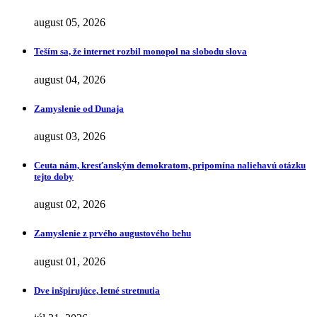
august 05, 2026
Teším sa, že internet rozbil monopol na slobodu slova
august 04, 2026
Zamyslenie od Dunaja
august 03, 2026
Ceuta nám, kresťanským demokratom, pripomína naliehavú otázku
tejto doby
august 02, 2026
Zamyslenie z prvého augustového behu
august 01, 2026
Dve inšpirujúce, letné stretnutia