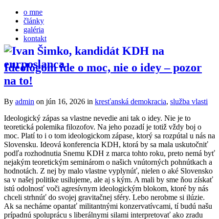
o mne
články
galéria
kontakt
Ideológom ide o moc, nie o idey – pozor
na to!
By
admin
on jún 16, 2026
in
kresťanská demokracia
,
služba vlasti
Ideologický zápas sa vlastne nevedie ani tak o idey. Nie je to
teoretická polemika filozofov. Na jeho pozadí je totiž vždy boj o
moc. Platí to i o tom ideologickom zápase, ktorý sa rozpútal u nás na
Slovensku. Ideová konferencia KDH, ktorá by sa mala uskutočniť
podľa rozhodnutia Snemu KDH z marca tohto roku, preto nemá byť
nejakým teoretickým seminárom o našich vnútorných pohnútkach a
hodnotách. Z nej by malo vlastne vyplynúť, nielen o aké Slovensko
sa v našej politike usilujeme, ale aj s kým. A mali by sme ňou získať
istú odolnosť voči agresívnym ideologickým blokom, ktoré by nás
chceli strhnúť do svojej gravitačnej sféry. Lebo nerobme si ilúzie.
Ak sa necháme opantať militantnými konzervatívcami, tí budú našu
prípadnú spoluprácu s liberálnymi silami interpretovať ako zradu