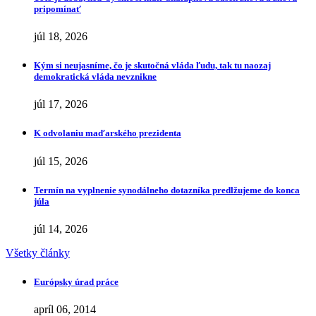
pripomínať
júl 18, 2026
Kým si neujasníme, čo je skutočná vláda ľudu, tak tu naozaj
demokratická vláda nevznikne
júl 17, 2026
K odvolaniu maďarského prezidenta
júl 15, 2026
Termín na vyplnenie synodálneho dotazníka predlžujeme do konca
júla
júl 14, 2026
Všetky články
Európsky úrad práce
apríl 06, 2014