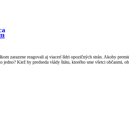
ým
kom zarazene reagovali aj viacerí lídri opozičných strán. Akoby premié
je to jedno? Kiež by predseda vlády štátu, ktorého sme všetci občanmi, ob