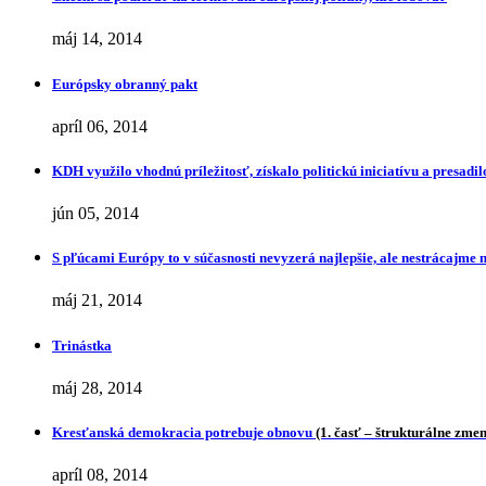
máj 14, 2014
Európsky obranný pakt
apríl 06, 2014
KDH využilo vhodnú príležitosť, získalo politickú iniciatívu a presa
jún 05, 2014
S pľúcami Európy to v súčasnosti nevyzerá najlepšie, ale nestrácajme 
máj 21, 2014
Trinástka
máj 28, 2014
Kresťanská demokracia potrebuje obnovu
(1. časť – štrukturálne zme
apríl 08, 2014