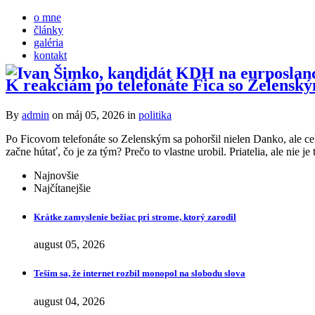
o mne
články
galéria
kontakt
K reakciám po telefonáte Fica so Zelensk
By
admin
on máj 05, 2026
in
politika
Po Ficovom telefonáte so Zelenským sa pohoršil nielen Danko, ale cel
začne hútať, čo je za tým? Prečo to vlastne urobil. Priatelia, ale nie 
Najnovšie
Najčítanejšie
Krátke zamyslenie bežiac pri strome, ktorý zarodil
august 05, 2026
Teším sa, že internet rozbil monopol na slobodu slova
august 04, 2026