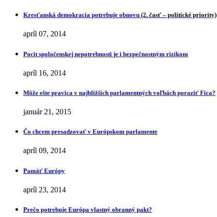
Kresťanská demokracia potrebuje obnovu
(2. časť – politické priority)
apríl 07, 2014
Pocit spoločenskej nepotrebnosti je i bezpečnostným rizikom
apríl 16, 2014
Môže ešte pravica v najbližších parlamentných voľbách poraziť Fica?
január 21, 2015
Čo chcem presadzovať v Európskom parlamente
apríl 09, 2014
Pamäť Európy
apríl 23, 2014
Prečo potrebuje Európa vlastný obranný pakt?