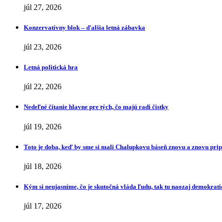
júl 27, 2026
Konzervatívny blok – ďalšia letná zábavka
júl 23, 2026
Letná politická hra
júl 22, 2026
Nedeľné čítanie hlavne pre tých, čo majú radi čistky
júl 19, 2026
Toto je doba, keď by sme si mali Chalupkovu báseň znovu a znovu pr
júl 18, 2026
Kým si neujasníme, čo je skutočná vláda ľudu, tak tu naozaj demokrat
júl 17, 2026