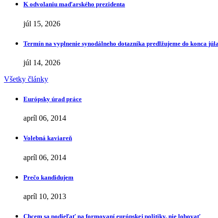
K odvolaniu maďarského prezidenta
júl 15, 2026
Termín na vyplnenie synodálneho dotazníka predlžujeme do konca júl
júl 14, 2026
Všetky články
Európsky úrad práce
apríl 06, 2014
Volebná kaviareň
apríl 06, 2014
Prečo kandidujem
apríl 10, 2013
Chcem sa podieľať na formovaní európskej politiky, nie lobovať