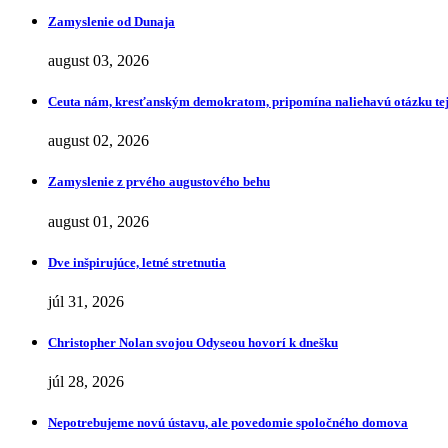
Zamyslenie od Dunaja
august 03, 2026
Ceuta nám, kresťanským demokratom, pripomína naliehavú otázku tej
august 02, 2026
Zamyslenie z prvého augustového behu
august 01, 2026
Dve inšpirujúce, letné stretnutia
júl 31, 2026
Christopher Nolan svojou Odyseou hovorí k dnešku
júl 28, 2026
Nepotrebujeme novú ústavu, ale povedomie spoločného domova