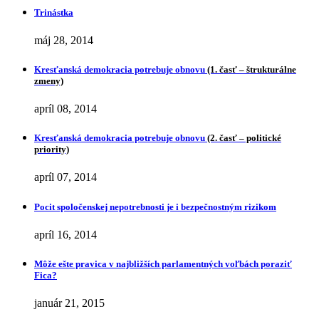
Trinástka
máj 28, 2014
Kresťanská demokracia potrebuje obnovu
(1. časť – štrukturálne
zmeny)
apríl 08, 2014
Kresťanská demokracia potrebuje obnovu
(2. časť – politické
priority)
apríl 07, 2014
Pocit spoločenskej nepotrebnosti je i bezpečnostným rizikom
apríl 16, 2014
Môže ešte pravica v najbližších parlamentných voľbách poraziť
Fica?
január 21, 2015