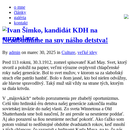
o mne
články
galéria
kontakt
Nezabudnime na sny nášho detstva!
By
admin
on marec 30, 2025
in
Culture
,
veľké idey
Pred 113 rokmi, 30.3.1912, zomrel spisovateľ Karl May. Svet, ktorý
stvoril a položil na papier, veľmi výrazne ovplyvnil chlapčenské
roky našej generácie. Bol to svet mužov, v ktorom sa za slabošský
strach ešte patrilo hanbiť. Bolo v ňom jasné, kto bol nielen odvážny,
ale hlavne spravodlivý. Taký muž stál vždy na strane tých, ktorým
sa diala krivda.
V „májovkách“ nebolo porozumenia pre zbabelý oportunizmus.
Celú túto hrdinskú éru detstva našej generácie zakončila realita
sovietskej invázie do našej vlasti. Zo sveta Winnetoua a Old
Shatterhanda sme boli naučení, že ani presile sa nesmieme poddať.
Aj ako porazení sa ňou nesmieme nechať pokoriť. Ako ťažko som
potom vnímal to nedôstojné obdobie dvadsiatich rokov, keď mnohí
z tých chlapcov, čo vyrastali s hrdinami Karla Maya, na to, čo nás