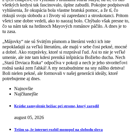
všetkých kedysi tak fascinovalo, úplne zabudli. Pokojne podpisovali
vyhlásenia, že okupácia bola vlastne bratská pomoc, a že tí, čo
riskujú svoju slobodu a i životy sú zapredanci a stroskotanci. Pritom
všetci sme dobre vedeli, ako to naozaj bolo. Chýbalo však presne to,
čo sa nám tak na hrdinoch Mayových románov páčilo. A dnes je to
tu zasa.
„Májovky“ nie sú Svätým písmom a literárni vedci ich iste
nepokladajú za veľkú literatúru, ale majú v sebe čosi pekné, mocné
a dobré. Ako rozprávky, ktoré si rozprával ľud. Asi to nie je veľké
umenie, ale iste tam kdesi preniká inšpirácia Božieho ducha. Nech
„Stará Drviaca Ruka“ odpočíva v pokoji a nech je jeho stvoriteľovi
rodná saská zem ľahká! A my nezabudnime na sny nášho detstva!
Boli nielen pekné, ale formovali v našej generácii ideály, ktoré
potrebujeme aj dnes.
Najnovšie
Najčítanejšie
Krátke zamyslenie bežiac pri strome, ktorý zarodil
august 05, 2026
Teším sa, že internet rozbil monopol na slobodu slova