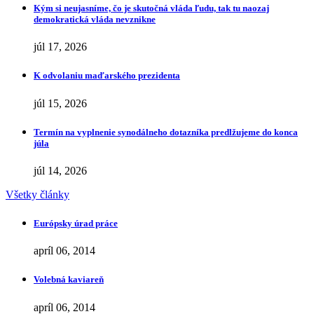
Kým si neujasníme, čo je skutočná vláda ľudu, tak tu naozaj
demokratická vláda nevznikne
júl 17, 2026
K odvolaniu maďarského prezidenta
júl 15, 2026
Termín na vyplnenie synodálneho dotazníka predlžujeme do konca
júla
júl 14, 2026
Všetky články
Európsky úrad práce
apríl 06, 2014
Volebná kaviareň
apríl 06, 2014