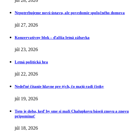
júl 28, 2026
Nepotrebujeme novú ústavu, ale povedomie spoločného domova
júl 27, 2026
Konzervatívny blok – ďalšia letná zábavka
júl 23, 2026
Letná politická hra
júl 22, 2026
Nedeľné čítanie hlavne pre tých, čo majú radi čistky
júl 19, 2026
Toto je doba, keď by sme si mali Chalupkovu báseň znovu a znovu
pripomínať
júl 18, 2026