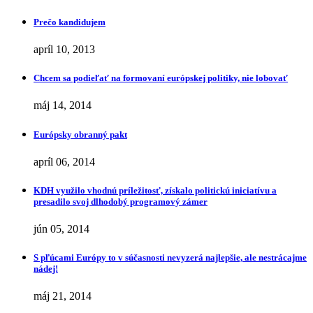
Prečo kandidujem
apríl 10, 2013
Chcem sa podieľať na formovaní európskej politiky, nie lobovať
máj 14, 2014
Európsky obranný pakt
apríl 06, 2014
KDH využilo vhodnú príležitosť, získalo politickú iniciatívu a
presadilo svoj dlhodobý programový zámer
jún 05, 2014
S pľúcami Európy to v súčasnosti nevyzerá najlepšie, ale nestrácajme
nádej!
máj 21, 2014