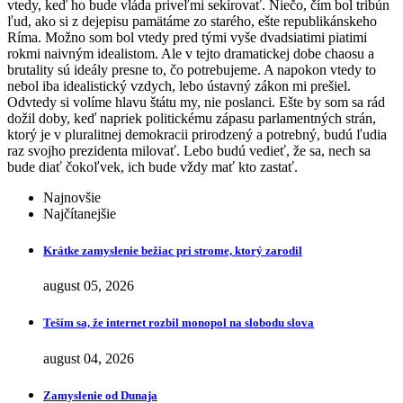
vtedy, keď ho bude vláda priveľmi sekírovať. Niečo, čím bol tribún
ľud, ako si z dejepisu pamätáme zo starého, ešte republikánskeho
Ríma. Možno som bol vtedy pred tými vyše dvadsiatimi piatimi
rokmi naivným idealistom. Ale v tejto dramatickej dobe chaosu a
brutality sú ideály presne to, čo potrebujeme. A napokon vtedy to
nebol iba idealistický vzdych, lebo ústavný zákon mi prešiel.
Odvtedy si volíme hlavu štátu my, nie poslanci. Ešte by som sa rád
dožil doby, keď napriek politickému zápasu parlamentných strán,
ktorý je v pluralitnej demokracii prirodzený a potrebný, budú ľudia
raz svojho prezidenta milovať. Lebo budú vedieť, že sa, nech sa
bude diať čokoľvek, ich bude vždy mať kto zastať.
Najnovšie
Najčítanejšie
Krátke zamyslenie bežiac pri strome, ktorý zarodil
august 05, 2026
Teším sa, že internet rozbil monopol na slobodu slova
august 04, 2026
Zamyslenie od Dunaja