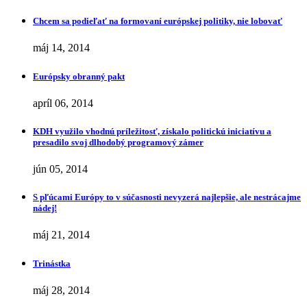
Chcem sa podieľať na formovaní európskej politiky, nie lobovať
máj 14, 2014
Európsky obranný pakt
apríl 06, 2014
KDH využilo vhodnú príležitosť, získalo politickú iniciatívu a
presadilo svoj dlhodobý programový zámer
jún 05, 2014
S pľúcami Európy to v súčasnosti nevyzerá najlepšie, ale nestrácajme
nádej!
máj 21, 2014
Trinástka
máj 28, 2014