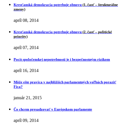
Kresťanská demokracia potrebuje obnovu
(1. časť – štrukturálne
zmeny)
apríl 08, 2014
Kresťanská demokracia potrebuje obnovu
(2. časť – politické
priority)
apríl 07, 2014
Pocit spoločenskej nepotrebnosti je i bezpečnostným rizikom
apríl 16, 2014
Môže ešte pravica v najbližších parlamentných voľbách poraziť
Fica?
január 21, 2015
Čo chcem presadzovať v Európskom parlamente
apríl 09, 2014