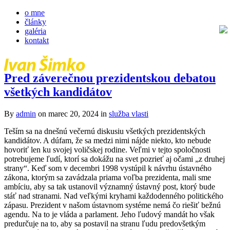
o mne
články
galéria
kontakt
Pred záverečnou prezidentskou debatou
všetkých kandidátov
By
admin
on marec 20, 2024
in
služba vlasti
Teším sa na dnešnú večernú diskusiu všetkých prezidentských
kandidátov. A dúfam, že sa medzi nimi nájde niekto, kto nebude
hovoriť len ku svojej voličskej rodine. Veľmi v tejto spoločnosti
potrebujeme ľudí, ktorí sa dokážu na svet pozrieť aj očami „z druhej
strany“. Keď som v decembri 1998 vystúpil k návrhu ústavného
zákona, ktorým sa zavádzala priama voľba prezidenta, mali sme
ambíciu, aby sa tak ustanovil významný ústavný post, ktorý bude
stáť nad stranami. Nad veľkými kryhami každodenného politického
zápasu. Prezident v našom ústavnom systéme nemá čo riešiť bežnú
agendu. Na to je vláda a parlament. Jeho ľudový mandát ho však
predurčuje na to, aby sa postavil na stranu ľudu predovšetkým