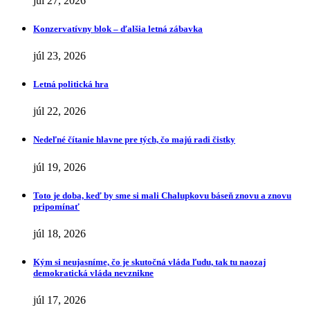
júl 27, 2026
Konzervatívny blok – ďalšia letná zábavka
júl 23, 2026
Letná politická hra
júl 22, 2026
Nedeľné čítanie hlavne pre tých, čo majú radi čistky
júl 19, 2026
Toto je doba, keď by sme si mali Chalupkovu báseň znovu a znovu
pripomínať
júl 18, 2026
Kým si neujasníme, čo je skutočná vláda ľudu, tak tu naozaj
demokratická vláda nevznikne
júl 17, 2026