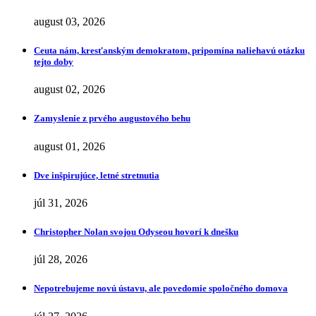
august 03, 2026
Ceuta nám, kresťanským demokratom, pripomína naliehavú otázku
tejto doby
august 02, 2026
Zamyslenie z prvého augustového behu
august 01, 2026
Dve inšpirujúce, letné stretnutia
júl 31, 2026
Christopher Nolan svojou Odyseou hovorí k dnešku
júl 28, 2026
Nepotrebujeme novú ústavu, ale povedomie spoločného domova