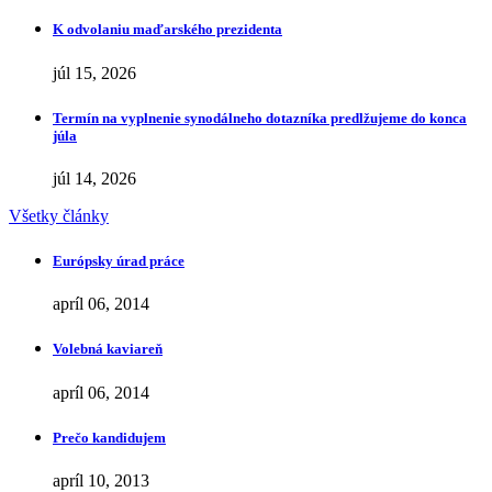
K odvolaniu maďarského prezidenta
júl 15, 2026
Termín na vyplnenie synodálneho dotazníka predlžujeme do konca
júla
júl 14, 2026
Všetky články
Európsky úrad práce
apríl 06, 2014
Volebná kaviareň
apríl 06, 2014
Prečo kandidujem
apríl 10, 2013