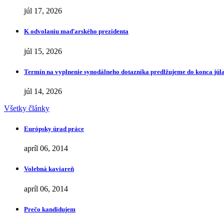
júl 17, 2026
K odvolaniu maďarského prezidenta
júl 15, 2026
Termín na vyplnenie synodálneho dotazníka predlžujeme do konca júl
júl 14, 2026
Všetky články
Európsky úrad práce
apríl 06, 2014
Volebná kaviareň
apríl 06, 2014
Prečo kandidujem