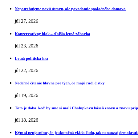
Nepotrebujeme novú ústavu, ale povedomie spoločného domova
júl 27, 2026
Konzervatívny blok – ďalšia letná zábavka
júl 23, 2026
Letná politická hra
júl 22, 2026
Nedeľné čítanie hlavne pre tých, čo majú radi čistky
júl 19, 2026
Toto je doba, keď by sme si mali Chalupkovu báseň znovu a znovu pr
júl 18, 2026
Kým si neujasníme, čo je skutočná vláda ľudu, tak tu naozaj demokrat