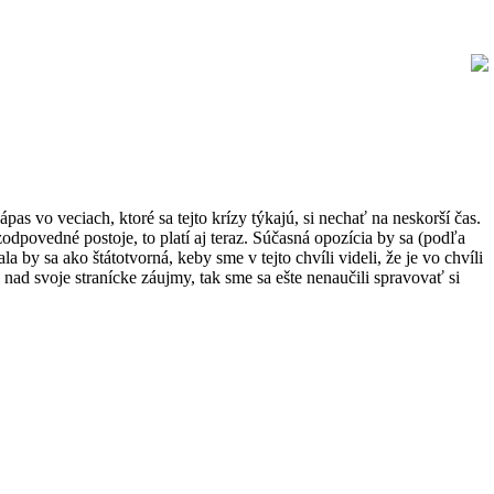
ápas vo veciach, ktoré sa tejto krízy týkajú, si nechať na neskorší čas.
dpovedné postoje, to platí aj teraz. Súčasná opozícia by sa (podľa
 by sa ako štátotvorná, keby sme v tejto chvíli videli, že je vo chvíli
nad svoje stranícke záujmy, tak sme sa ešte nenaučili spravovať si