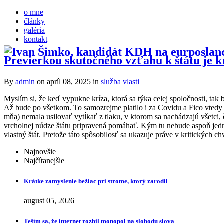
o mne
články
galéria
kontakt
Previerkou skutočného vzťahu k štátu je k
By
admin
on apríl 08, 2025
in
služba vlasti
Myslím si, že keď vypukne kríza, ktorá sa týka celej spoločnosti, tak by
Až bude po všetkom. To samozrejme platilo i za Covidu a Fico vtedy z
mňa) nemala usilovať vytĺkať z tlaku, v ktorom sa nachádzajú všetci, č
vrcholnej núdze štátu pripravená pomáhať. Kým tu nebude aspoň jedna p
vlastný štát. Pretože táto spôsobilosť sa ukazuje práve v kritických ch
Najnovšie
Najčítanejšie
Krátke zamyslenie bežiac pri strome, ktorý zarodil
august 05, 2026
Teším sa, že internet rozbil monopol na slobodu slova