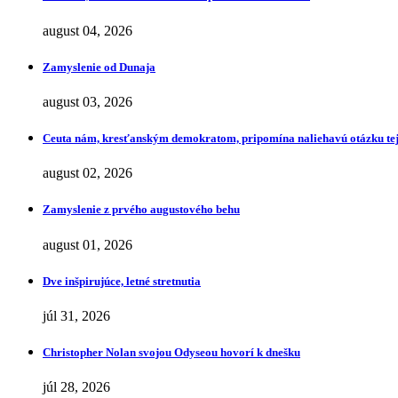
august 04, 2026
Zamyslenie od Dunaja
august 03, 2026
Ceuta nám, kresťanským demokratom, pripomína naliehavú otázku tej
august 02, 2026
Zamyslenie z prvého augustového behu
august 01, 2026
Dve inšpirujúce, letné stretnutia
júl 31, 2026
Christopher Nolan svojou Odyseou hovorí k dnešku
júl 28, 2026