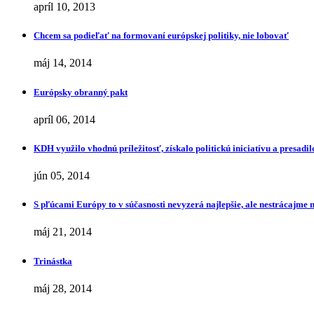
apríl 10, 2013
Chcem sa podieľať na formovaní európskej politiky, nie lobovať
máj 14, 2014
Európsky obranný pakt
apríl 06, 2014
KDH využilo vhodnú príležitosť, získalo politickú iniciatívu a presa
jún 05, 2014
S pľúcami Európy to v súčasnosti nevyzerá najlepšie, ale nestrácajme 
máj 21, 2014
Trinástka
máj 28, 2014