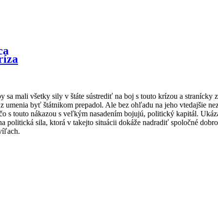
ríza
 sa mali všetky sily v štáte sústrediť na boj s touto krízou a stranícky z
 umenia byť štátnikom prepadol. Ale bez ohľadu na jeho vtedajšie nezo
o s touto nákazou s veľkým nasadením bojujú, politický kapitál. Ukázala
olitická sila, ktorá v takejto situácii dokáže nadradiť spoločné dobro 
víľach.