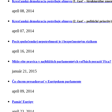
Kresťanská demokracia potrebuje obnovu
(1. časť – štrukturálne zme
apríl 08, 2014
Kresťanská demokracia potrebuje obnovu
(2. časť – politické priority)
apríl 07, 2014
Pocit spoločenskej nepotrebnosti je i bezpečnostným rizikom
apríl 16, 2014
Môže ešte pravica v najbližších parlamentných voľbách poraziť Fica?
január 21, 2015
Čo chcem presadzovať v Európskom parlamente
apríl 09, 2014
Pamäť Európy
apríl 23, 2014