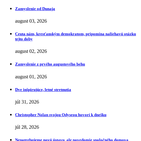
Zamyslenie od Dunaja
august 03, 2026
Ceuta nám, kresťanským demokratom, pripomína naliehavú otázku
tejto doby
august 02, 2026
Zamyslenie z prvého augustového behu
august 01, 2026
Dve inšpirujúce, letné stretnutia
júl 31, 2026
Christopher Nolan svojou Odyseou hovorí k dnešku
júl 28, 2026
Nepotrebujeme novú ústavu, ale povedomie spoločného domova