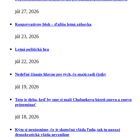
júl 27, 2026
Konzervatívny blok – ďalšia letná zábavka
júl 23, 2026
Letná politická hra
júl 22, 2026
Nedeľné čítanie hlavne pre tých, čo majú radi čistky
júl 19, 2026
Toto je doba, keď by sme si mali Chalupkovu báseň znovu a znovu
pripomínať
júl 18, 2026
Kým si neujasníme, čo je skutočná vláda ľudu, tak tu naozaj
demokratická vláda nevznikne