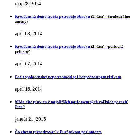
máj 28, 2014
Kresťanská demokracia potrebuje obnovu
(1. časť – štrukturálne
zmeny)
apríl 08, 2014
Kresťanská demokracia potrebuje obnovu
(2. časť – politické
priority)
apríl 07, 2014
Pocit spoločenskej nepotrebnosti je i bezpečnostným rizikom
apríl 16, 2014
Môže ešte pravica v najbližších parlamentných voľbách poraziť
Fica?
január 21, 2015
Čo chcem presadzovať v Európskom parlamente