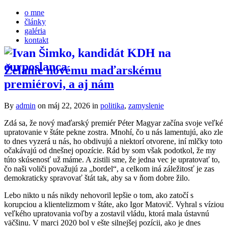
o mne
články
galéria
kontakt
Želanie novému maďarskému
premiérovi, a aj nám
By
admin
on máj 22, 2026
in
politika
,
zamyslenie
Zdá sa, že nový maďarský premiér Péter Magyar začína svoje veľké
upratovanie v štáte pekne zostra. Mnohí, čo u nás lamentujú, ako zle
to dnes vyzerá u nás, ho obdivujú a niektorí otvorene, iní mlčky toto
očakávajú od dnešnej opozície. Rád by som však podotkol, že my
túto skúsenosť už máme. A zistili sme, že jedna vec je upratovať to,
čo naši voliči považujú za „bordel“, a celkom iná záležitosť je zas
demokraticky spravovať štát tak, aby sa v ňom dobre žilo.
Lebo nikto u nás nikdy nehovoril lepšie o tom, ako zatočí s
korupciou a klientelizmom v štáte, ako Igor Matovič. Vyhral s víziou
veľkého upratovania voľby a zostavil vládu, ktorá mala ústavnú
väčšinu. V marci 2020 bol v ešte silnejšej pozícii, ako je dnes