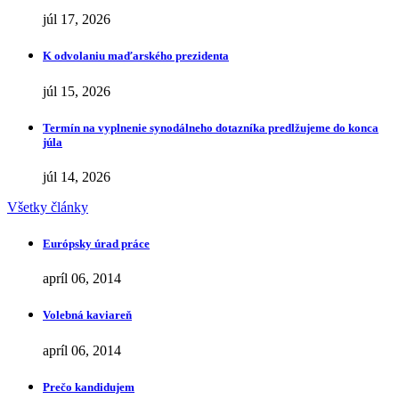
júl 17, 2026
K odvolaniu maďarského prezidenta
júl 15, 2026
Termín na vyplnenie synodálneho dotazníka predlžujeme do konca
júla
júl 14, 2026
Všetky články
Európsky úrad práce
apríl 06, 2014
Volebná kaviareň
apríl 06, 2014
Prečo kandidujem