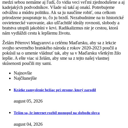
medzi sebou nemáme aj ľudí, čo vidia veci veľmi zjednodušene a aj
kadejakých podvodníkov. Všade sú takí aj onakí. Potrebujeme
odvážnu a múdru politiku. Ak sa ju naučíme robiť, ona celkom
prirodzene poupratuje to, čo ju brzdí. Nezabudnime na to historické
osvietenecké varovanie, ako ušľachtilé ideály rovnosti, slobody a
bratstva utopili jakobíni v krvi. Radikalizmus nie je cestou, ktorá
nám vydláždi cestu k lepšiemu životu.
Želám Péterovi Magyarovi a celému Maďarsku, aby sa z lekcie
svojho severného bratského národa z rokov 2020-2023 poučil a
pokúsil sa o umenie vládnuť tak, aby sa v Maďarsku všetkým žilo
lepšie. A ešte viac si želám, aby sme sa z tejto našej vlastnej
skúsenosti poučili my sami.
Najnovšie
Najčítanejšie
Krátke zamyslenie bežiac pri strome, ktorý zarodil
august 05, 2026
Teším sa, že internet rozbil monopol na slobodu slova
august 04, 2026