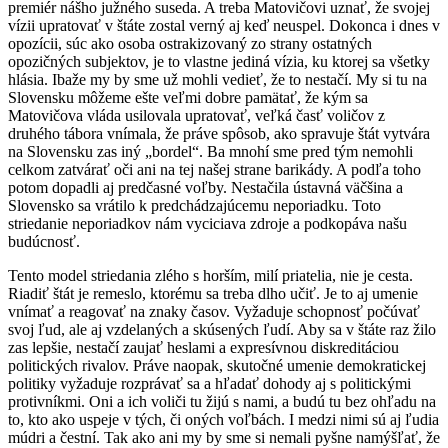
premiér nášho južného suseda. A treba Matovičovi uznať, že svojej
vízii upratovať v štáte zostal verný aj keď neuspel. Dokonca i dnes v
opozícii, súc ako osoba ostrakizovaný zo strany ostatných
opozičných subjektov, je to vlastne jediná vízia, ku ktorej sa všetky
hlásia. Ibaže my by sme už mohli vedieť, že to nestačí. My si tu na
Slovensku môžeme ešte veľmi dobre pamätať, že kým sa
Matovičova vláda usilovala upratovať, veľká časť voličov z
druhého tábora vnímala, že práve spôsob, ako spravuje štát vytvára
na Slovensku zas iný „bordel“. Ba mnohí sme pred tým nemohli
celkom zatvárať oči ani na tej našej strane barikády. A podľa toho
potom dopadli aj predčasné voľby. Nestačila ústavná väčšina a
Slovensko sa vrátilo k predchádzajúcemu neporiadku. Toto
striedanie neporiadkov nám vyciciava zdroje a podkopáva našu
budúcnosť.
Tento model striedania zlého s horším, milí priatelia, nie je cesta.
Riadiť štát je remeslo, ktorému sa treba dlho učiť. Je to aj umenie
vnímať a reagovať na znaky časov. Vyžaduje schopnosť počúvať
svoj ľud, ale aj vzdelaných a skúsených ľudí. Aby sa v štáte raz žilo
zas lepšie, nestačí zaujať heslami a expresívnou diskreditáciou
politických rivalov. Práve naopak, skutočné umenie demokratickej
politiky vyžaduje rozprávať sa a hľadať dohody aj s politickými
protivníkmi. Oni a ich voliči tu žijú s nami, a budú tu bez ohľadu na
to, kto ako uspeje v tých, či oných voľbách. I medzi nimi sú aj ľudia
múdri a čestní. Tak ako ani my by sme si nemali pyšne namýšľať, že