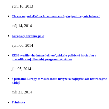
apríl 10, 2013
Chcem sa podieľať na formovaní európskej politiky, nie lobovať
máj 14, 2014
Európsky obranný pakt
apríl 06, 2014
KDH využilo vhodnú príležitosť, získalo politickú iniciatívu a
presadilo svoj dlhodobý programový zámer
jún 05, 2014
S pľúcami Európy to v súčasnosti nevyzerá najlepšie, ale nestrácajme
nádej!
máj 21, 2014
Trinástka