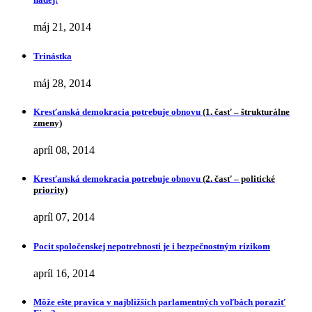
máj 21, 2014
Trinástka
máj 28, 2014
Kresťanská demokracia potrebuje obnovu
(1. časť – štrukturálne
zmeny)
apríl 08, 2014
Kresťanská demokracia potrebuje obnovu
(2. časť – politické
priority)
apríl 07, 2014
Pocit spoločenskej nepotrebnosti je i bezpečnostným rizikom
apríl 16, 2014
Môže ešte pravica v najbližších parlamentných voľbách poraziť