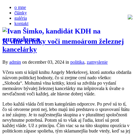
o mne
články
galéria
kontakt
K vlne kritiky voči memoárom železnej
kancelárky
By
admin
on december 03, 2024
in
politika
,
zamyslenie
Včera som si kúpil knihu Angely Merkelovej, ktorú autorka obdarila
názvom politickej hodnoty, čo si zrejme cení nado všetko:
„Sloboda“. Mohutná vlna kritiky, ktorá sa zdvihla po vydaní
memoárov bývalej železnej kancelárky ma inšpirovala k úvahe o
nevďačnosti voči každej, ale hlavne dobrej vláde.
Lebo každá vláda čelí trom kategóriám odporcov. Po prvé sú to tí,
čo sú otvorene proti nej, lebo majú inú predstavu o spravovaní štátu
a iné záujmy. Je to najčestnejšia skupina a v pluralitnej spoločnosti
nevyhnutne potrebná. Potom sú to však aj ľudia, ktorí sú proti
každej vláde. Už z princípu. Čím viac sa na túto skupinu opozícia v
politickom zápase spolieha, tým sklamanejšia bude vtedy, keď sa jej