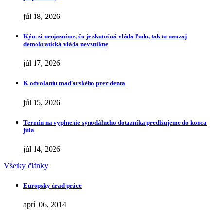
júl 18, 2026
Kým si neujasníme, čo je skutočná vláda ľudu, tak tu naozaj
demokratická vláda nevznikne
júl 17, 2026
K odvolaniu maďarského prezidenta
júl 15, 2026
Termín na vyplnenie synodálneho dotazníka predlžujeme do konca
júla
júl 14, 2026
Všetky články
Európsky úrad práce
apríl 06, 2014