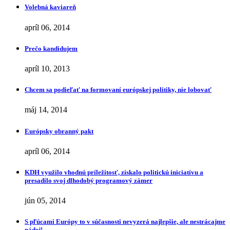
Volebná kaviareň
apríl 06, 2014
Prečo kandidujem
apríl 10, 2013
Chcem sa podieľať na formovaní európskej politiky, nie lobovať
máj 14, 2014
Európsky obranný pakt
apríl 06, 2014
KDH využilo vhodnú príležitosť, získalo politickú iniciatívu a
presadilo svoj dlhodobý programový zámer
jún 05, 2014
S pľúcami Európy to v súčasnosti nevyzerá najlepšie, ale nestrácajme
nádej!