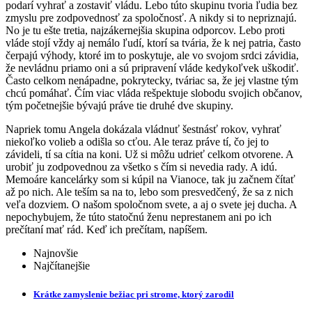
podarí vyhrať a zostaviť vládu. Lebo túto skupinu tvoria ľudia bez
zmyslu pre zodpovednosť za spoločnosť. A nikdy si to nepriznajú.
No je tu ešte tretia, najzákernejšia skupina odporcov. Lebo proti
vláde stojí vždy aj nemálo ľudí, ktorí sa tvária, že k nej patria, často
čerpajú výhody, ktoré im to poskytuje, ale vo svojom srdci závidia,
že nevládnu priamo oni a sú pripravení vláde kedykoľvek uškodiť.
Často celkom nenápadne, pokrytecky, tváriac sa, že jej vlastne tým
chcú pomáhať. Čím viac vláda rešpektuje slobodu svojich občanov,
tým početnejšie bývajú práve tie druhé dve skupiny.
Napriek tomu Angela dokázala vládnuť šestnásť rokov, vyhrať
niekoľko volieb a odišla so cťou. Ale teraz práve tí, čo jej to
závideli, tí sa cítia na koni. Už si môžu udrieť celkom otvorene. A
urobiť ju zodpovednou za všetko s čím si nevedia rady. A idú.
Memoáre kancelárky som si kúpil na Vianoce, tak ju začnem čítať
až po nich. Ale teším sa na to, lebo som presvedčený, že sa z nich
veľa dozviem. O našom spoločnom svete, a aj o svete jej ducha. A
nepochybujem, že túto statočnú ženu neprestanem ani po ich
prečítaní mať rád. Keď ich prečítam, napíšem.
Najnovšie
Najčítanejšie
Krátke zamyslenie bežiac pri strome, ktorý zarodil