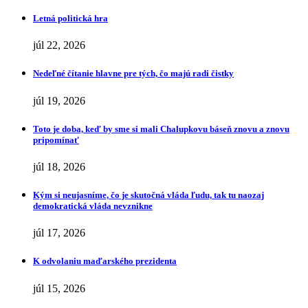
Letná politická hra
júl 22, 2026
Nedeľné čítanie hlavne pre tých, čo majú radi čistky
júl 19, 2026
Toto je doba, keď by sme si mali Chalupkovu báseň znovu a znovu
pripomínať
júl 18, 2026
Kým si neujasníme, čo je skutočná vláda ľudu, tak tu naozaj
demokratická vláda nevznikne
júl 17, 2026
K odvolaniu maďarského prezidenta
júl 15, 2026