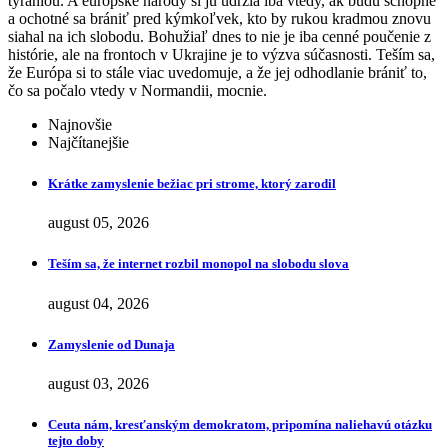
tyraniou. A európske národy si ju udržia iba vtedy, ak budú schopné
a ochotné sa brániť pred kýmkoľvek, kto by rukou kradmou znovu
siahal na ich slobodu. Bohužiaľ dnes to nie je iba cenné poučenie z
histórie, ale na frontoch v Ukrajine je to výzva súčasnosti. Teším sa,
že Európa si to stále viac uvedomuje, a že jej odhodlanie brániť to,
čo sa počalo vtedy v Normandii, mocnie.
Najnovšie
Najčítanejšie
Krátke zamyslenie bežiac pri strome, ktorý zarodil
august 05, 2026
Teším sa, že internet rozbil monopol na slobodu slova
august 04, 2026
Zamyslenie od Dunaja
august 03, 2026
Ceuta nám, kresťanským demokratom, pripomína naliehavú otázku
tejto doby