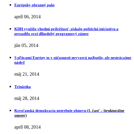
Európsky obranný pakt
apríl 06, 2014
KDH využilo vhodnú príležitosť, získalo politickú iniciatívu a
presadilo svoj dlhodobý programový zámer
jún 05, 2014
S pľúcami Európy to v súčasnosti nevyzerá najlepšie, ale nestrácajme
nádej!
máj 21, 2014
Trinástka
máj 28, 2014
Kresťanská demokracia potrebuje obnovu
(1. časť – štrukturálne
zmeny)
apríl 08, 2014