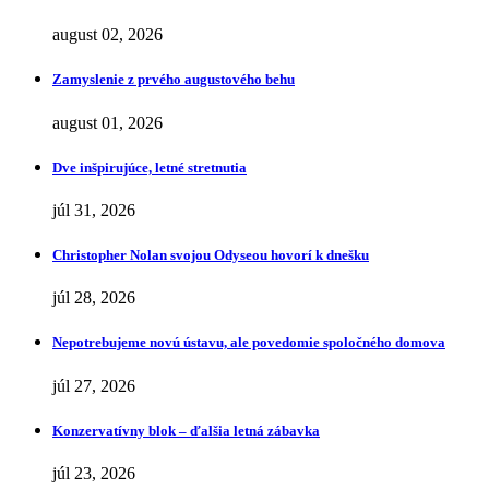
august 02, 2026
Zamyslenie z prvého augustového behu
august 01, 2026
Dve inšpirujúce, letné stretnutia
júl 31, 2026
Christopher Nolan svojou Odyseou hovorí k dnešku
júl 28, 2026
Nepotrebujeme novú ústavu, ale povedomie spoločného domova
júl 27, 2026
Konzervatívny blok – ďalšia letná zábavka
júl 23, 2026