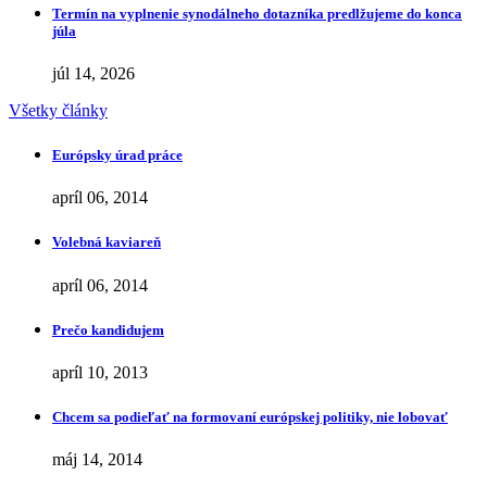
Termín na vyplnenie synodálneho dotazníka predlžujeme do konca
júla
júl 14, 2026
Všetky články
Európsky úrad práce
apríl 06, 2014
Volebná kaviareň
apríl 06, 2014
Prečo kandidujem
apríl 10, 2013
Chcem sa podieľať na formovaní európskej politiky, nie lobovať
máj 14, 2014