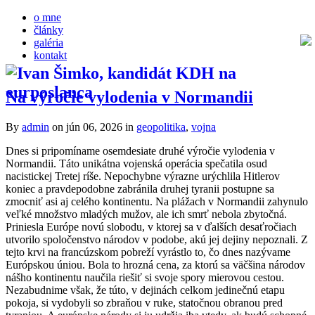
o mne
články
galéria
kontakt
Na výročie vylodenia v Normandii
By
admin
on jún 06, 2026
in
geopolitika
,
vojna
Dnes si pripomíname osemdesiate druhé výročie vylodenia v
Normandii. Táto unikátna vojenská operácia spečatila osud
nacistickej Tretej ríše. Nepochybne výrazne urýchlila Hitlerov
koniec a pravdepodobne zabránila druhej tyranii postupne sa
zmocniť asi aj celého kontinentu. Na plážach v Normandii zahynulo
veľké množstvo mladých mužov, ale ich smrť nebola zbytočná.
Priniesla Európe novú slobodu, v ktorej sa v ďalších desaťročiach
utvorilo spoločenstvo národov v podobe, akú jej dejiny nepoznali. Z
tejto krvi na francúzskom pobreží vyrástlo to, čo dnes nazývame
Európskou úniou. Bola to hrozná cena, za ktorú sa väčšina národov
nášho kontinentu naučila riešiť si svoje spory mierovou cestou.
Nezabudnime však, že túto, v dejinách celkom jedinečnú etapu
pokoja, si vydobyli so zbraňou v ruke, statočnou obranou pred