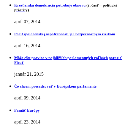
Kresťanská demokracia potrebuje obnovu
(2. časť – politické
priority)
apríl 07, 2014
Pocit spoločenskej nepotrebnosti je i bezpečnostným rizikom
apríl 16, 2014
Môže ešte pravica v najbližších parlamentných voľbách poraziť
Fica?
január 21, 2015
Čo chcem presadzovať v Európskom parlamente
apríl 09, 2014
Pamäť Európy
apríl 23, 2014