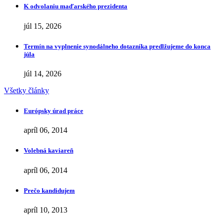
K odvolaniu maďarského prezidenta
júl 15, 2026
Termín na vyplnenie synodálneho dotazníka predlžujeme do konca
júla
júl 14, 2026
Všetky články
Európsky úrad práce
apríl 06, 2014
Volebná kaviareň
apríl 06, 2014
Prečo kandidujem
apríl 10, 2013