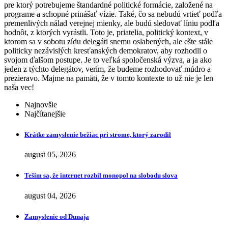
pre ktorý potrebujeme štandardné politické formácie, založené na
programe a schopné prinášať vízie. Také, čo sa nebudú vrtieť podľa
premenlivých nálad verejnej mienky, ale budú sledovať líniu podľa
hodnôt, z ktorých vyrástli. Toto je, priatelia, politický kontext, v
ktorom sa v sobotu zídu delegáti snemu oslabených, ale ešte stále
politicky nezávislých kresťanských demokratov, aby rozhodli o
svojom ďalšom postupe. Je to veľká spoločenská výzva, a ja ako
jeden z týchto delegátov, verím, že budeme rozhodovať múdro a
prezieravo. Majme na pamäti, že v tomto kontexte to už nie je len
naša vec!
Najnovšie
Najčítanejšie
Krátke zamyslenie bežiac pri strome, ktorý zarodil
august 05, 2026
Teším sa, že internet rozbil monopol na slobodu slova
august 04, 2026
Zamyslenie od Dunaja