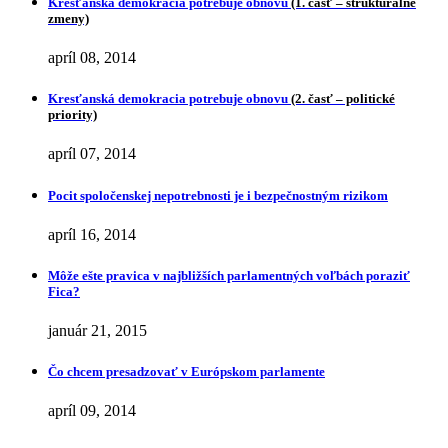
Kresťanská demokracia potrebuje obnovu
(1. časť – štrukturálne
zmeny)
apríl 08, 2014
Kresťanská demokracia potrebuje obnovu
(2. časť – politické
priority)
apríl 07, 2014
Pocit spoločenskej nepotrebnosti je i bezpečnostným rizikom
apríl 16, 2014
Môže ešte pravica v najbližších parlamentných voľbách poraziť
Fica?
január 21, 2015
Čo chcem presadzovať v Európskom parlamente
apríl 09, 2014