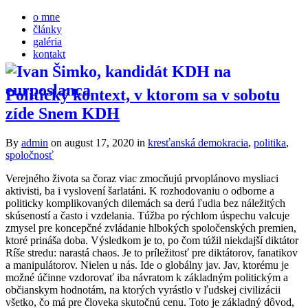
o mne
články
galéria
kontakt
Politický kontext, v ktorom sa v sobotu
zíde Snem KDH
By
admin
on august 17, 2020
in
kresťanská demokracia
,
politika
,
spoločnosť
Verejného života sa čoraz viac zmocňujú prvoplánovo mysliaci
aktivisti, ba i vyslovení šarlatáni. K rozhodovaniu o odborne a
politicky komplikovaných dilemách sa derú ľudia bez náležitých
skúseností a často i vzdelania. Túžba po rýchlom úspechu valcuje
zmysel pre koncepčné zvládanie hlbokých spoločenských premien,
ktoré prináša doba. Výsledkom je to, po čom túžil niekdajší diktátor
Ríše stredu: narastá chaos. Je to príležitosť pre diktátorov, fanatikov
a manipulátorov. Nielen u nás. Ide o globálny jav. Jav, ktorému je
možné účinne vzdorovať iba návratom k základným politickým a
občianskym hodnotám, na ktorých vyrástlo v ľudskej civilizácii
všetko, čo má pre človeka skutočnú cenu. Toto je základný dôvod,