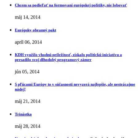
Chcem sa podieľať na formovaní európskej politiky, nie lobovať
máj 14, 2014
Európsky obranný pakt
apríl 06, 2014
KDH využilo vhodnú príležitosť, získalo politickú iniciatívu a
presadilo svoj dlhodobý programový zámer
jún 05, 2014
S pľúcami Európy to v súčasnosti nevyzerá najlepšie, ale nestrácajme
nádej!
máj 21, 2014
Trinástka
máj 28, 2014