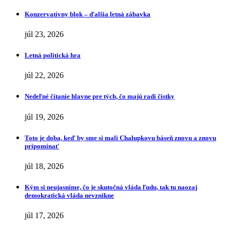
Konzervatívny blok – ďalšia letná zábavka
júl 23, 2026
Letná politická hra
júl 22, 2026
Nedeľné čítanie hlavne pre tých, čo majú radi čistky
júl 19, 2026
Toto je doba, keď by sme si mali Chalupkovu báseň znovu a znovu
pripomínať
júl 18, 2026
Kým si neujasníme, čo je skutočná vláda ľudu, tak tu naozaj
demokratická vláda nevznikne
júl 17, 2026