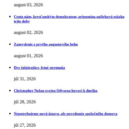
august 03, 2026
Ceuta nám, kresťanským demokratom, pripomína naliehavú otázku
tejto doby
august 02, 2026
Zamyslenie z prvého augustového behu
august 01, 2026
Dve inšpirujúce, letné stretnutia
júl 31, 2026
Christopher Nolan svojou Odyseou hovorí k dnešku
júl 28, 2026
Nepotrebujeme novú ústavu, ale povedomie spoločného domova
júl 27, 2026