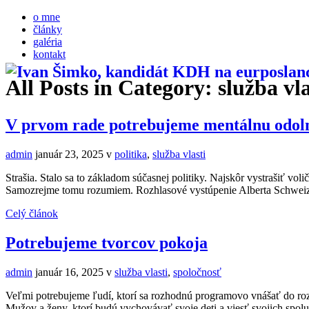
o mne
články
galéria
kontakt
All Posts in Category: služba vla
V prvom rade potrebujeme mentálnu odol
admin
január 23, 2025
v
politika
,
služba vlasti
Strašia. Stalo sa to základom súčasnej politiky. Najskôr vystrašiť voli
Samozrejme tomu rozumiem. Rozhlasové vystúpenie Alberta Schweiz
Celý článok
Potrebujeme tvorcov pokoja
admin
január 16, 2025
v
služba vlasti
,
spoločnosť
Veľmi potrebujeme ľudí, ktorí sa rozhodnú programovo vnášať do ro
Mužov a ženy, ktorí budú vychovávať svoje deti a viesť svojich spol