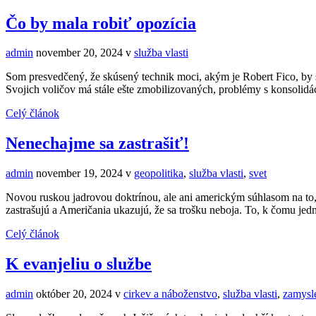
Čo by mala robiť opozícia
admin
november 20, 2024
v
služba vlasti
Som presvedčený, že skúsený technik moci, akým je Robert Fico, by si
Svojich voličov má stále ešte zmobilizovaných, problémy s konsolid
Celý článok
Nenechajme sa zastrašiť!
admin
november 19, 2024
v
geopolitika
,
služba vlasti
,
svet
Novou ruskou jadrovou doktrínou, ale ani americkým súhlasom na to, ab
zastrašujú a Američania ukazujú, že sa trošku neboja. To, k čomu jed
Celý článok
K evanjeliu o službe
admin
október 20, 2024
v
cirkev a náboženstvo
,
služba vlasti
,
zamysl