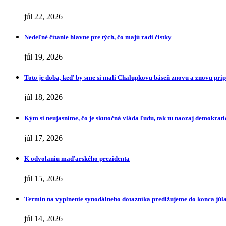
júl 22, 2026
Nedeľné čítanie hlavne pre tých, čo majú radi čistky
júl 19, 2026
Toto je doba, keď by sme si mali Chalupkovu báseň znovu a znovu pr
júl 18, 2026
Kým si neujasníme, čo je skutočná vláda ľudu, tak tu naozaj demokrat
júl 17, 2026
K odvolaniu maďarského prezidenta
júl 15, 2026
Termín na vyplnenie synodálneho dotazníka predlžujeme do konca júl
júl 14, 2026