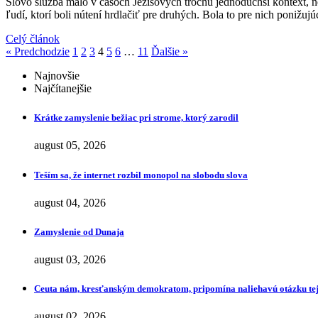
Slovo služba malo v časoch Ježišových trochu jednoduchší kontext, 
ľudí, ktorí boli nútení hrdlačiť pre druhých. Bola to pre nich poniž
Celý článok
« Predchodzie
1
2
3
4
5
6
…
11
Ďalšie »
Najnovšie
Najčítanejšie
Krátke zamyslenie bežiac pri strome, ktorý zarodil
august 05, 2026
Teším sa, že internet rozbil monopol na slobodu slova
august 04, 2026
Zamyslenie od Dunaja
august 03, 2026
Ceuta nám, kresťanským demokratom, pripomína naliehavú otázku tej
august 02, 2026