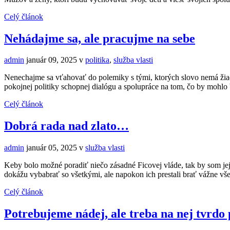
Celý článok
Nehádajme sa, ale pracujme na sebe
admin
január 09, 2025
v
politika
,
služba vlasti
Nenechajme sa vťahovať do polemiky s tými, ktorých slovo nemá žiadn
pokojnej politiky schopnej dialógu a spolupráce na tom, čo by moh
Celý článok
Dobrá rada nad zlato…
admin
január 05, 2025
v
služba vlasti
Keby bolo možné poradiť niečo zásadné Ficovej vláde, tak by som jej pr
dokážu vybabrať so všetkými, ale napokon ich prestali brať vážne vš
Celý článok
Potrebujeme nádej, ale treba na nej tvrdo