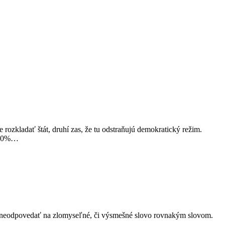
de rozkladať štát, druhí zas, že tu odstraňujú demokratický režim.
u 70%…
 a neodpovedať na zlomyseľné, či výsmešné slovo rovnakým slovom.