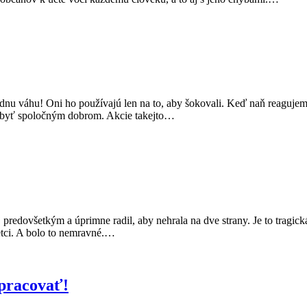
u váhu! Oni ho používajú len na to, aby šokovali. Keď naň reagujeme, 
lo byť spoločným dobrom. Akcie takejto…
edovšetkým a úprimne radil, aby nehrala na dve strany. Je to tragická t
etci. A bolo to nemravné.…
 pracovať!