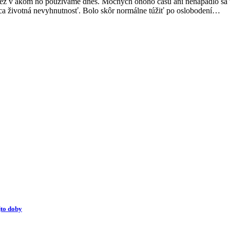
než v akom ho používame dnes. Mocných onoho času ani nenapadlo sa tv
ujúca životná nevyhnutnosť. Bolo skôr normálne túžiť po oslobodení…
to doby