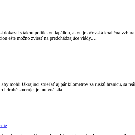
 dokázal s takou politickou lapáliou, akou je očovská koaličná vzbura,
áciou ešte možno zviesť na predchádzajúce vlády,…
y mohli Ukrajinci strieľať aj pár kilometrov za ruskú hranicu, sa reáln
no i druhé smeruje, je mravná sila…
enie