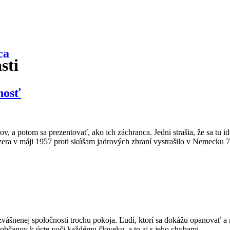
sti
nosť
čov, a potom sa prezentovať, ako ich záchranca. Jedni strašia, že sa tu i
era v máji 1957 proti skúšam jadrových zbraní vystrašilo v Nemeck
zvášnenej spoločnosti trochu pokoja. Ľudí, ktorí sa dokážu opanovať
uobčanov k úcte voči každému človeku, a to aj s jeho chybami.…