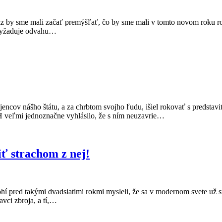
raz by sme mali začať premýšľať, čo by sme mali v tomto novom roku ro
 vyžaduje odvahu…
encov nášho štátu, a za chrbtom svojho ľudu, išiel rokovať s predstavi
H veľmi jednoznačne vyhlásilo, že s ním neuzavrie…
ť strachom z nej!
nohí pred takými dvadsiatimi rokmi mysleli, že sa v modernom svete už 
avci zbroja, a tí,…