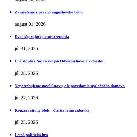
Zamyslenie z prvého augustového behu
august 01, 2026
Dve inšpirujúce, letné stretnutia
júl 31, 2026
Christopher Nolan svojou Odyseou hovorí k dnešku
júl 28, 2026
Nepotrebujeme novú ústavu, ale povedomie spoločného domova
júl 27, 2026
Konzervatívny blok – ďalšia letná zábavka
júl 23, 2026
Letná politická hra