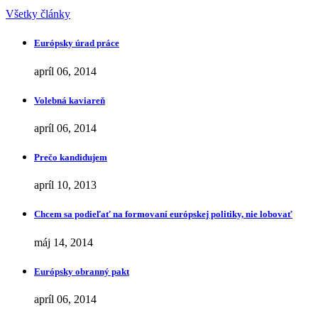
Všetky články
Európsky úrad práce
apríl 06, 2014
Volebná kaviareň
apríl 06, 2014
Prečo kandidujem
apríl 10, 2013
Chcem sa podieľať na formovaní európskej politiky, nie lobovať
máj 14, 2014
Európsky obranný pakt
apríl 06, 2014