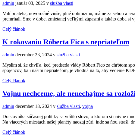
admin
január 03, 2025
v
služba vlasti
Milí priatelia, novoročné vinše, plné optimizmu, máme za sebou a te
premrhali. Sme v dobe, zmietanej veľkými zápasmi a takáto doba si
Celý článok
K rokovaniu Róberta Fica s nepriateľom
admin
december 23, 2024
v
služba vlasti
Myslím si, že chvíľa, keď predseda vlády Róbert Fico za chrbtom spoj
spojencov, ba i našim nepriateľom, je vhodná na to, aby vedenie KD
Celý článok
Vojnu nechceme, ale nenechajme sa rozloži
admin
december 18, 2024
v
služba vlasti
,
vojna
Do slovníka súčasnej politiky sa vrátilo slovo, o ktorom si naivne m
Na viacerých miestach našej planéty naozaj zúri, inde sa ňou straší, dr
Celý článok