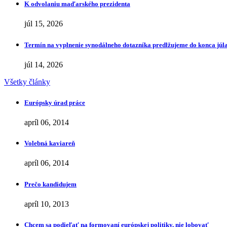
K odvolaniu maďarského prezidenta
júl 15, 2026
Termín na vyplnenie synodálneho dotazníka predlžujeme do konca júl
júl 14, 2026
Všetky články
Európsky úrad práce
apríl 06, 2014
Volebná kaviareň
apríl 06, 2014
Prečo kandidujem
apríl 10, 2013
Chcem sa podieľať na formovaní európskej politiky, nie lobovať