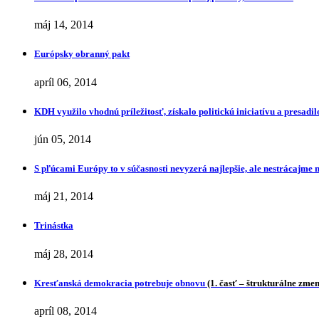
máj 14, 2014
Európsky obranný pakt
apríl 06, 2014
KDH využilo vhodnú príležitosť, získalo politickú iniciatívu a presa
jún 05, 2014
S pľúcami Európy to v súčasnosti nevyzerá najlepšie, ale nestrácajme 
máj 21, 2014
Trinástka
máj 28, 2014
Kresťanská demokracia potrebuje obnovu
(1. časť – štrukturálne zme
apríl 08, 2014