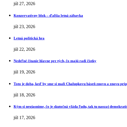
júl 27, 2026
Konzervatívny blok – ďalšia letná zábavka
júl 23, 2026
Letná politická hra
júl 22, 2026
Nedeľné čítanie hlavne pre tých, čo majú radi čistky
júl 19, 2026
Toto je doba, keď by sme si mali Chalupkovu báseň znovu a znovu pr
júl 18, 2026
Kým si neujasníme, čo je skutočná vláda ľudu, tak tu naozaj demokrat
júl 17, 2026