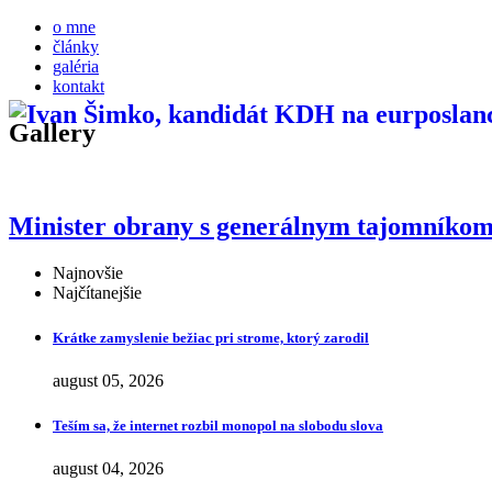
o mne
články
galéria
kontakt
Gallery
Minister obrany s generálnym tajomníko
Najnovšie
Najčítanejšie
Krátke zamyslenie bežiac pri strome, ktorý zarodil
august 05, 2026
Teším sa, že internet rozbil monopol na slobodu slova
august 04, 2026