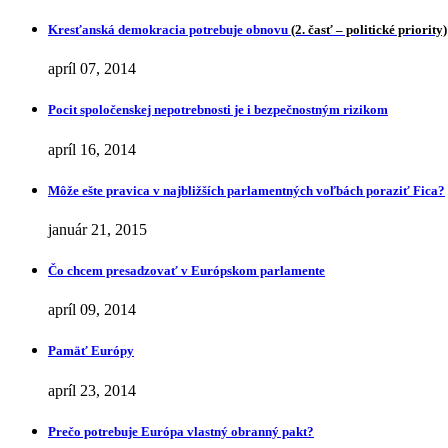
Kresťanská demokracia potrebuje obnovu
(2. časť – politické priority)
apríl 07, 2014
Pocit spoločenskej nepotrebnosti je i bezpečnostným rizikom
apríl 16, 2014
Môže ešte pravica v najbližších parlamentných voľbách poraziť Fica?
január 21, 2015
Čo chcem presadzovať v Európskom parlamente
apríl 09, 2014
Pamäť Európy
apríl 23, 2014
Prečo potrebuje Európa vlastný obranný pakt?