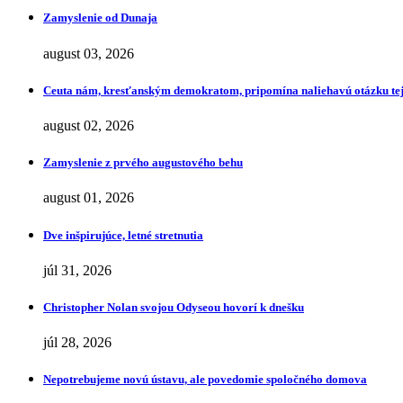
Zamyslenie od Dunaja
august 03, 2026
Ceuta nám, kresťanským demokratom, pripomína naliehavú otázku tej
august 02, 2026
Zamyslenie z prvého augustového behu
august 01, 2026
Dve inšpirujúce, letné stretnutia
júl 31, 2026
Christopher Nolan svojou Odyseou hovorí k dnešku
júl 28, 2026
Nepotrebujeme novú ústavu, ale povedomie spoločného domova