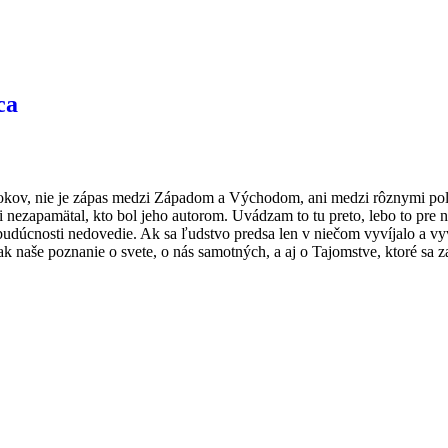
 rokov, nie je zápas medzi Západom a Východom, ani medzi rôznymi pol
 si nezapamätal, kto bol jeho autorom. Uvádzam to tu preto, lebo to 
úcnosti nedovedie. Ak sa ľudstvo predsa len v niečom vyvíjalo a vyvíja
ak naše poznanie o svete, o nás samotných, a aj o Tajomstve, ktoré sa 