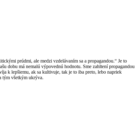
itickými prúdmi, ale medzi vzdelávaním sa a propagandou.“ Je to
pre našu dobu má nemalú výpovednú hodnotu. Sme zahltení propagandou
 k lepšiemu, ak sa kultivuje, tak je to iba preto, lebo napriek
za tým všetkým ukrýva.