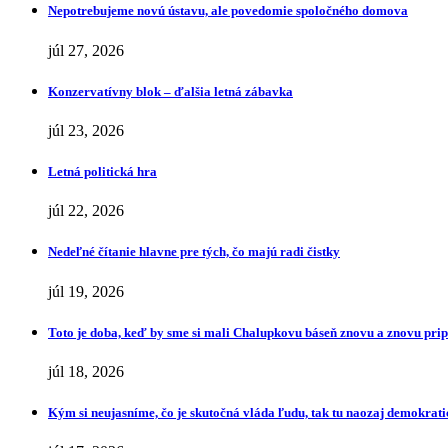
Nepotrebujeme novú ústavu, ale povedomie spoločného domova
júl 27, 2026
Konzervatívny blok – ďalšia letná zábavka
júl 23, 2026
Letná politická hra
júl 22, 2026
Nedeľné čítanie hlavne pre tých, čo majú radi čistky
júl 19, 2026
Toto je doba, keď by sme si mali Chalupkovu báseň znovu a znovu pr
júl 18, 2026
Kým si neujasníme, čo je skutočná vláda ľudu, tak tu naozaj demokrat