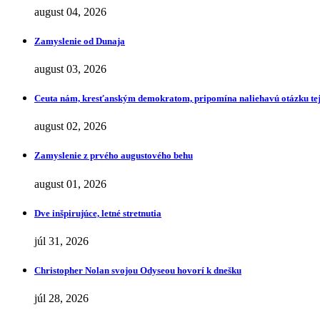
august 04, 2026
Zamyslenie od Dunaja
august 03, 2026
Ceuta nám, kresťanským demokratom, pripomína naliehavú otázku tej
august 02, 2026
Zamyslenie z prvého augustového behu
august 01, 2026
Dve inšpirujúce, letné stretnutia
júl 31, 2026
Christopher Nolan svojou Odyseou hovorí k dnešku
júl 28, 2026