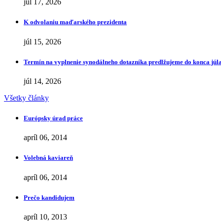
júl 17, 2026
K odvolaniu maďarského prezidenta
júl 15, 2026
Termín na vyplnenie synodálneho dotazníka predlžujeme do konca júl
júl 14, 2026
Všetky články
Európsky úrad práce
apríl 06, 2014
Volebná kaviareň
apríl 06, 2014
Prečo kandidujem
apríl 10, 2013