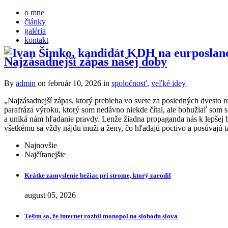
o mne
články
galéria
kontakt
Najzásadnejší zápas našej doby
By
admin
on február 10, 2026
in
spoločnosť
,
veľké idey
„Najzásadnejší zápas, ktorý prebieha vo svete za posledných dvesto
parafráza výroku, ktorý som nedávno niekde čítal, ale bohužiaľ som
a uniká nám hľadanie pravdy. Lenže žiadna propaganda nás k lepšej bud
všetkému sa vždy nájdu muži a ženy, čo hľadajú poctivo a posúvajú t
Najnovšie
Najčítanejšie
Krátke zamyslenie bežiac pri strome, ktorý zarodil
august 05, 2026
Teším sa, že internet rozbil monopol na slobodu slova