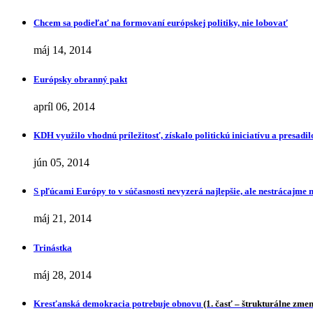
Chcem sa podieľať na formovaní európskej politiky, nie lobovať
máj 14, 2014
Európsky obranný pakt
apríl 06, 2014
KDH využilo vhodnú príležitosť, získalo politickú iniciatívu a presa
jún 05, 2014
S pľúcami Európy to v súčasnosti nevyzerá najlepšie, ale nestrácajme 
máj 21, 2014
Trinástka
máj 28, 2014
Kresťanská demokracia potrebuje obnovu
(1. časť – štrukturálne zme