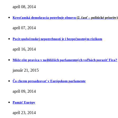
apríl 08, 2014
Kresťanská demokracia potrebuje obnovu
(2. časť – politické priority)
apríl 07, 2014
Pocit spoločenskej nepotrebnosti je i bezpečnostným rizikom
apríl 16, 2014
Môže ešte pravica v najbližších parlamentných voľbách poraziť Fica?
január 21, 2015
Čo chcem presadzovať v Európskom parlamente
apríl 09, 2014
Pamäť Európy
apríl 23, 2014