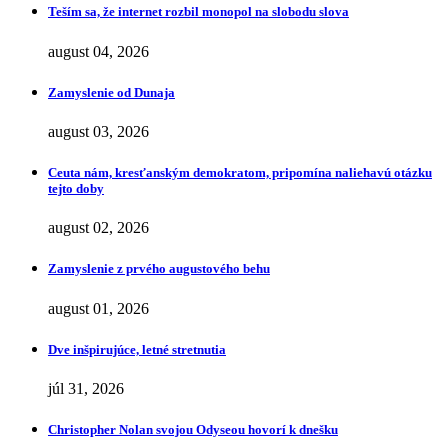
Teším sa, že internet rozbil monopol na slobodu slova
august 04, 2026
Zamyslenie od Dunaja
august 03, 2026
Ceuta nám, kresťanským demokratom, pripomína naliehavú otázku
tejto doby
august 02, 2026
Zamyslenie z prvého augustového behu
august 01, 2026
Dve inšpirujúce, letné stretnutia
júl 31, 2026
Christopher Nolan svojou Odyseou hovorí k dnešku