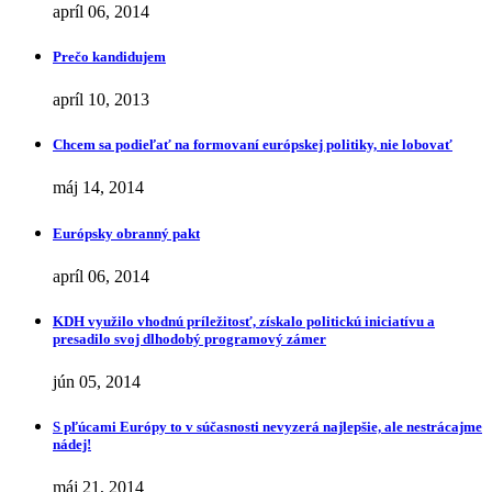
apríl 06, 2014
Prečo kandidujem
apríl 10, 2013
Chcem sa podieľať na formovaní európskej politiky, nie lobovať
máj 14, 2014
Európsky obranný pakt
apríl 06, 2014
KDH využilo vhodnú príležitosť, získalo politickú iniciatívu a
presadilo svoj dlhodobý programový zámer
jún 05, 2014
S pľúcami Európy to v súčasnosti nevyzerá najlepšie, ale nestrácajme
nádej!
máj 21, 2014