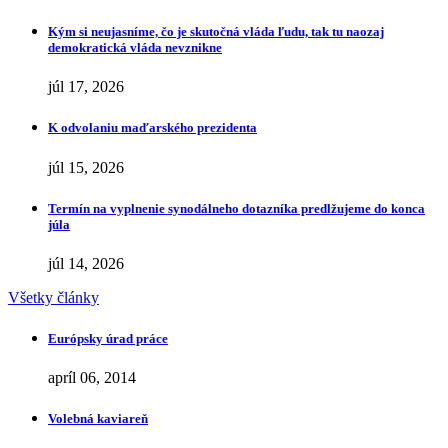
Kým si neujasníme, čo je skutočná vláda ľudu, tak tu naozaj
demokratická vláda nevznikne
júl 17, 2026
K odvolaniu maďarského prezidenta
júl 15, 2026
Termín na vyplnenie synodálneho dotazníka predlžujeme do konca
júla
júl 14, 2026
Všetky články
Európsky úrad práce
apríl 06, 2014
Volebná kaviareň