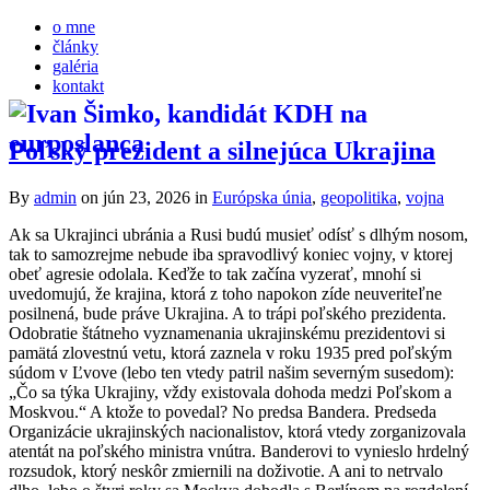
o mne
články
galéria
kontakt
Poľský prezident a silnejúca Ukrajina
By
admin
on jún 23, 2026
in
Európska únia
,
geopolitika
,
vojna
Ak sa Ukrajinci ubránia a Rusi budú musieť odísť s dlhým nosom,
tak to samozrejme nebude iba spravodlivý koniec vojny, v ktorej
obeť agresie odolala. Keďže to tak začína vyzerať, mnohí si
uvedomujú, že krajina, ktorá z toho napokon zíde neuveriteľne
posilnená, bude práve Ukrajina. A to trápi poľského prezidenta.
Odobratie štátneho vyznamenania ukrajinskému prezidentovi si
pamätá zlovestnú vetu, ktorá zaznela v roku 1935 pred poľským
súdom v Ľvove (lebo ten vtedy patril našim severným susedom):
„Čo sa týka Ukrajiny, vždy existovala dohoda medzi Poľskom a
Moskvou.“ A ktože to povedal? No predsa Bandera. Predseda
Organizácie ukrajinských nacionalistov, ktorá vtedy zorganizovala
atentát na poľského ministra vnútra. Banderovi to vynieslo hrdelný
rozsudok, ktorý neskôr zmiernili na doživotie. A ani to netrvalo