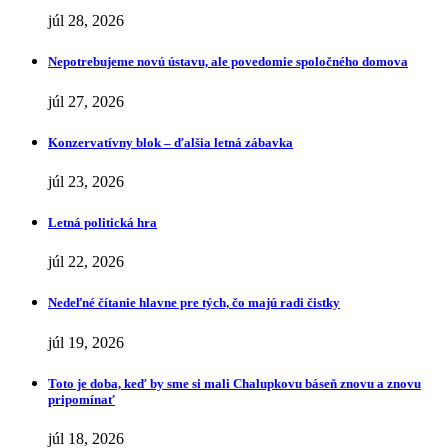
júl 28, 2026
Nepotrebujeme novú ústavu, ale povedomie spoločného domova
júl 27, 2026
Konzervatívny blok – ďalšia letná zábavka
júl 23, 2026
Letná politická hra
júl 22, 2026
Nedeľné čítanie hlavne pre tých, čo majú radi čistky
júl 19, 2026
Toto je doba, keď by sme si mali Chalupkovu báseň znovu a znovu
pripomínať
júl 18, 2026