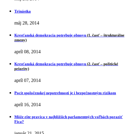
Trinástka
máj 28, 2014
Kresťanská demokracia potrebuje obnovu
(1. časť – štrukturálne
zmeny)
apríl 08, 2014
Kresťanská demokracia potrebuje obnovu
(2. časť – politické
priority)
apríl 07, 2014
Pocit spoločenskej nepotrebnosti je i bezpečnostným rizikom
apríl 16, 2014
Môže ešte pravica v najbližších parlamentných voľbách poraziť
Fica?
január 21, 2015