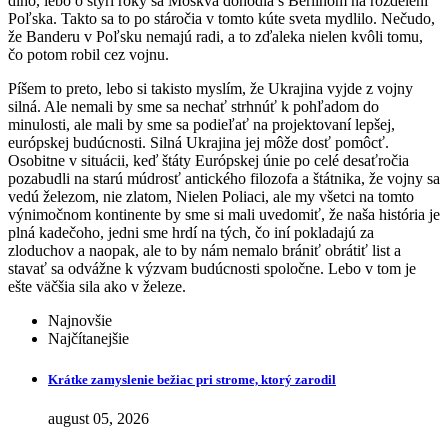
dlho, lebo o štyri roky sa Moskva dohodla s Berlínom na rozdelení
Poľska. Takto sa to po stáročia v tomto kúte sveta mydlilo. Nečudo,
že Banderu v Poľsku nemajú radi, a to zďaleka nielen kvôli tomu,
čo potom robil cez vojnu.
Píšem to preto, lebo si takisto myslím, že Ukrajina vyjde z vojny
silná. Ale nemali by sme sa nechať strhnúť k pohľadom do
minulosti, ale mali by sme sa podieľať na projektovaní lepšej,
európskej budúcnosti. Silná Ukrajina jej môže dosť pomôcť.
Osobitne v situácii, keď štáty Európskej únie po celé desaťročia
pozabudli na starú múdrosť antického filozofa a štátnika, že vojny sa
vedú železom, nie zlatom, Nielen Poliaci, ale my všetci na tomto
výnimočnom kontinente by sme si mali uvedomiť, že naša história je
plná kadečoho, jedni sme hrdí na tých, čo iní pokladajú za
zloduchov a naopak, ale to by nám nemalo brániť obrátiť list a
stavať sa odvážne k výzvam budúcnosti spoločne. Lebo v tom je
ešte väčšia sila ako v železe.
Najnovšie
Najčítanejšie
Krátke zamyslenie bežiac pri strome, ktorý zarodil
august 05, 2026