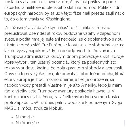
zostanú v aliancii, ale hlavne v tom, či by fakt prišli v prípade
napadnutia niektorého členského štátu na pomoc. Politickí lídri
európskych národov by sa už v tejto fáze mali prestať zaujímať o
to, čo o tom vravia vo Washingtone.
„Najúžasnejšia vláda všetkých čias“ totiž stačila za mesiac
prešustrovať osemdesiat rokov budované vzťahy v západnom
svete, a podľa mňa jej ešte ani nedošlo, že o spojenectvo s ňou
už nie je prečo stáť. Pre Európu je to výzva, ale slobodný svet na
takéto výzvy napokon vždy nájde odpoveď. To, čo zavádza
Trumpova administratíva každým dňom podväzuje a škrtí zdroje,
ktoré vytvorili ten úžasný potenciál, ktorý za posledných sto
rokov vybudoval krajinu, čo bola garantom slobody a tvorivosti.
Obvykle to nejaký čas trvá, ale prevaha slobodného ducha, ktorá
ešte v Európe je, hoci možno drieme, a tiež je ohrozená, sa
napokon vždy presadí. Vlastne mi je ľúto Ameriky, lebo ju mám
rád, a všetky tieto Trumpove avantúry poškodia hlavne ju. V
konfrontácii s civilizačnou, zatiaľ ešte hybridnou vojnou Ruska
proti Západu, USA už dnes patrí v podstate k porazeným. Svoju
MAGU si môžu strčiť za klobúk.
Najnovšie
Najčítanejšie