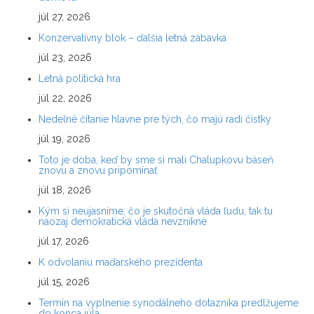
júl 27, 2026
Konzervatívny blok – ďalšia letná zábavka
júl 23, 2026
Letná politická hra
júl 22, 2026
Nedeľné čítanie hlavne pre tých, čo majú radi čistky
júl 19, 2026
Toto je doba, keď by sme si mali Chalupkovu báseň
znovu a znovu pripomínať
júl 18, 2026
Kým si neujasníme, čo je skutočná vláda ľudu, tak tu
naozaj demokratická vláda nevznikne
júl 17, 2026
K odvolaniu maďarského prezidenta
júl 15, 2026
Termín na vyplnenie synodálneho dotazníka predlžujeme
do konca júla