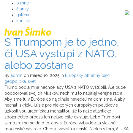
o mne
články
galéria
kontakt
S Trumpom je to jedno,
či USA vystúpi z NATO,
alebo zostane
By
admin
on marec 10, 2025
in
Európsky obranný pakt
,
geopolitika
,
svet
Trump podľa mňa nechce, aby USA z NATO vystúpili. Ale bude
podporovať svojich Muskov, nech mu to naďalej verejne radia.
Aby sme tu v Európe čo najdlhšie nevedeli na čom sme. A aby
nechal iskričku ilúzie pre niektorých európskych politikov s
úzkostlivou úradníckou mentalitou, že to naše atlantické
spojenectvo predsa len nejako ešte existuje. Lebo Trumpovi
samozrejme nejde o to, aby si Európa vybudovala vlastné
mocenské nástroje. Chce ju závislú a neistú. Nielen v tom, či USA