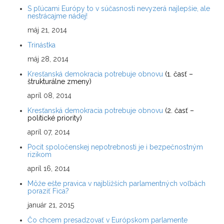
S pľúcami Európy to v súčasnosti nevyzerá najlepšie, ale
nestrácajme nádej!
máj 21, 2014
Trinástka
máj 28, 2014
Kresťanská demokracia potrebuje obnovu
(1. časť –
štrukturálne zmeny)
apríl 08, 2014
Kresťanská demokracia potrebuje obnovu
(2. časť –
politické priority)
apríl 07, 2014
Pocit spoločenskej nepotrebnosti je i bezpečnostným
rizikom
apríl 16, 2014
Môže ešte pravica v najbližších parlamentných voľbách
poraziť Fica?
január 21, 2015
Čo chcem presadzovať v Európskom parlamente