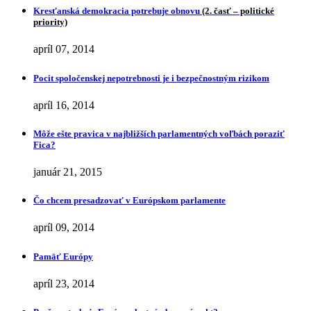
Kresťanská demokracia potrebuje obnovu
(2. časť – politické
priority)
apríl 07, 2014
Pocit spoločenskej nepotrebnosti je i bezpečnostným rizikom
apríl 16, 2014
Môže ešte pravica v najbližších parlamentných voľbách poraziť
Fica?
január 21, 2015
Čo chcem presadzovať v Európskom parlamente
apríl 09, 2014
Pamäť Európy
apríl 23, 2014