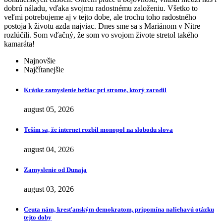
dobrú náladu, vďaka svojmu radostnému založeniu. Všetko to
veľmi potrebujeme aj v tejto dobe, ale trochu toho radostného
postoja k životu azda najviac. Dnes sme sa s Mariánom v Nitre
rozlúčili. Som vďačný, že som vo svojom živote stretol takého
kamaráta!
Najnovšie
Najčítanejšie
Krátke zamyslenie bežiac pri strome, ktorý zarodil
august 05, 2026
Teším sa, že internet rozbil monopol na slobodu slova
august 04, 2026
Zamyslenie od Dunaja
august 03, 2026
Ceuta nám, kresťanským demokratom, pripomína naliehavú otázku
tejto doby