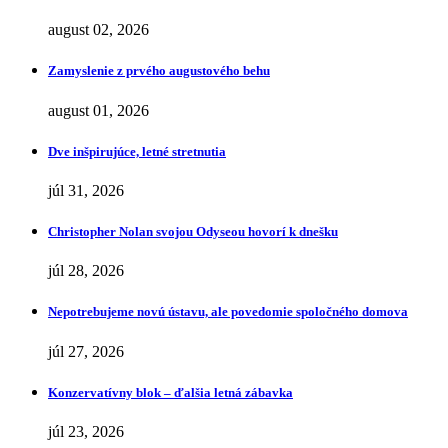
august 02, 2026
Zamyslenie z prvého augustového behu
august 01, 2026
Dve inšpirujúce, letné stretnutia
júl 31, 2026
Christopher Nolan svojou Odyseou hovorí k dnešku
júl 28, 2026
Nepotrebujeme novú ústavu, ale povedomie spoločného domova
júl 27, 2026
Konzervatívny blok – ďalšia letná zábavka
júl 23, 2026