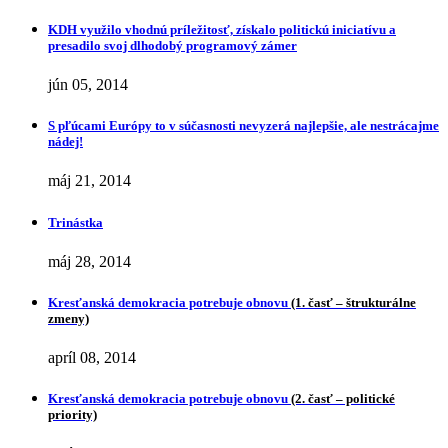
KDH využilo vhodnú príležitosť, získalo politickú iniciatívu a
presadilo svoj dlhodobý programový zámer
jún 05, 2014
S pľúcami Európy to v súčasnosti nevyzerá najlepšie, ale nestrácajme
nádej!
máj 21, 2014
Trinástka
máj 28, 2014
Kresťanská demokracia potrebuje obnovu
(1. časť – štrukturálne
zmeny)
apríl 08, 2014
Kresťanská demokracia potrebuje obnovu
(2. časť – politické
priority)