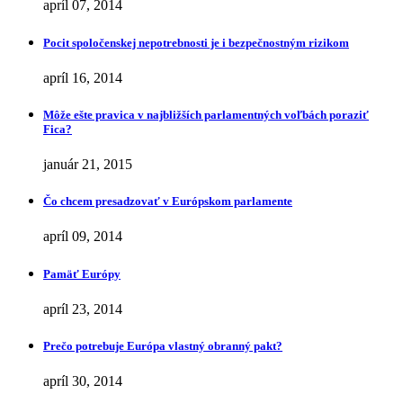
apríl 07, 2014
Pocit spoločenskej nepotrebnosti je i bezpečnostným rizikom
apríl 16, 2014
Môže ešte pravica v najbližších parlamentných voľbách poraziť
Fica?
január 21, 2015
Čo chcem presadzovať v Európskom parlamente
apríl 09, 2014
Pamäť Európy
apríl 23, 2014
Prečo potrebuje Európa vlastný obranný pakt?
apríl 30, 2014