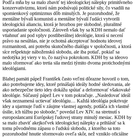
Podľa mňa by sa malo zbaviť tej ideologickej nálepky primitívneho
konzervativizmu, ktorú nám podsúvajú politické sily, čo vsadili na
spomienkový optimizmus dôb minulých. Je pozoruhodné, že
mentálne bývalí komunisti a mentálne bývalí ľudáci vytvorili
ideologickú alianciu, ktorá je hrozbou pre slobodné, pluralitné
usporiadanie spoločnosti. Zároveň však by sa KDH nemalo dať
vtiahnuť ani pod vplyv postliberálnej ideológie, ktorá si necení
právo na nesúhlas, nie je ochotná akceptovať hodnotu ideovej
rozmanitosti, ani potrebu skutočného dialógu v spoločnosti, a ktorá
síce rešpektuje náboženskú slobodu, ale iba potiaľ, pokiaľ sa
nedotýka jej viery v to, čo nazýva pokrokom. KDH by sa ideovo
malo sformovať ako tretia sila medzi týmito dvoma protichodnými
ideológiami.
Blahej pamäti pápež František často veľmi dôrazne hovoril o tom,
ako potrebujeme idey, ktoré prinášajú ideály hodné sledovania, ale
ako nebezpečne tieto idey dokážu spútať a deformovať všakovaké
ideológie. Súčasný pápež Lev v tom pokračuje. „Nasledovať ideál
však neznamená uctievať ideológiu… Každá ideológia pokrivuje
idey a ujarmuje ľudí v záujme vlastnej agendy, potláča ich vlastné
úsilie, ich túžbu po slobode,“ povedal Lev XIV. na stretnutí s
europoslancami Európskej ľudovej strany minulý mesiac. KDH by
sa malo zbaviť akejkoľvek ideologickej nálepky a prihlásiť sa k
tomu pôvodnému zápasu o ľudskú slobodu, z ktorého sa toto
pozoruhodné hnutie sformovalo oveľa skôr, než vzniklo oficiálne