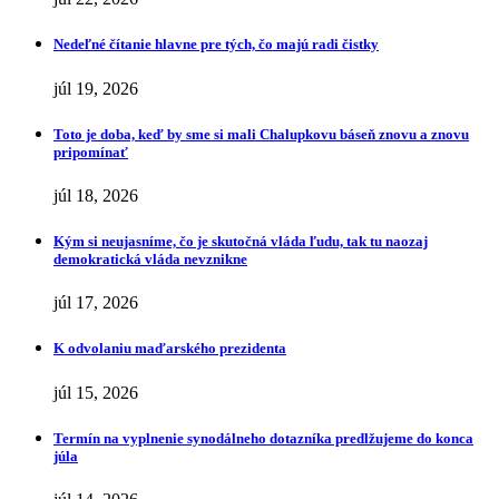
Nedeľné čítanie hlavne pre tých, čo majú radi čistky
júl 19, 2026
Toto je doba, keď by sme si mali Chalupkovu báseň znovu a znovu
pripomínať
júl 18, 2026
Kým si neujasníme, čo je skutočná vláda ľudu, tak tu naozaj
demokratická vláda nevznikne
júl 17, 2026
K odvolaniu maďarského prezidenta
júl 15, 2026
Termín na vyplnenie synodálneho dotazníka predlžujeme do konca
júla