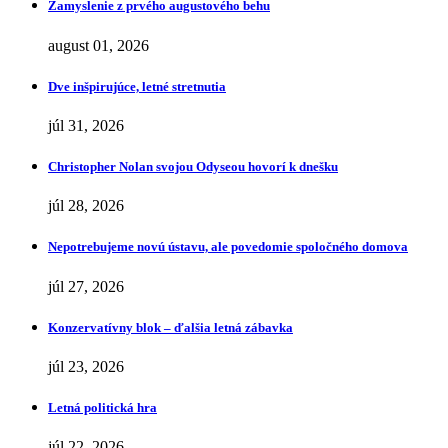
Zamyslenie z prvého augustového behu
august 01, 2026
Dve inšpirujúce, letné stretnutia
júl 31, 2026
Christopher Nolan svojou Odyseou hovorí k dnešku
júl 28, 2026
Nepotrebujeme novú ústavu, ale povedomie spoločného domova
júl 27, 2026
Konzervatívny blok – ďalšia letná zábavka
júl 23, 2026
Letná politická hra
júl 22, 2026