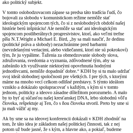
ako politický subjekt.
V tomto oslobodzovacom zápase sa predsa táto tradícia ľudí, čo
bojovali za slobodu v komunistickom režime nemôže stať
ideologickým spojencom tých, čo si z neslobodných období našej
histórie berú inšpiráciu! Ale nemôže sa stať ani ideologickým
spojencom postliberálnych progresivistov, ktorí, ako veľmi trefne
píšu N.T.Wright a Michael E. Bird, „by sa mali naučiť, že dedinu
(politické práva a slobody) nezachránime pred barbarmi
(nevzdelanými veriacimi, alebo vidiečanmi, ktorí nie sú pokrokoví)
tým, že ju vypálime. Ťaženia za obmedzovanie slobody slova,
združovania, svedomia a vyznania, zdôvodnené tým, aby sa
zabránilo ich využívanie niektorými opovrhnutia hodnými
jednotlivcami, nemôže dopadnúť dobre.“ KDH by si tu malo udržať
svoj ideál slobodnej spoločnosti pre všetkých. I pre tých, s ktorými
máme na mnoho vecí celkom odlišné predstavy. S týmto ideálom
vzniklo a dokázalo spolupracovať s každým, s kým si v tomto
jednom, politicky a ideovo zásadne dôležitom porozumelo. A malo
by to byť aj súčasťou našej kresťanskej DNA, lebo slobodnú vôľu
človeka, rešpektuje aj Ten, čo s ňou človeka stvoril. Preto by sme si
ju mali vážiť aj my.
Ak by sme sa na ideovej konferencii dokázali v KDH zhodnúť na
tom, že táto idea je základom našej politickej činnosti, tak z nej
potom už bude jasné, že s kým, a hlavne ako, a pokiaľ, budeme