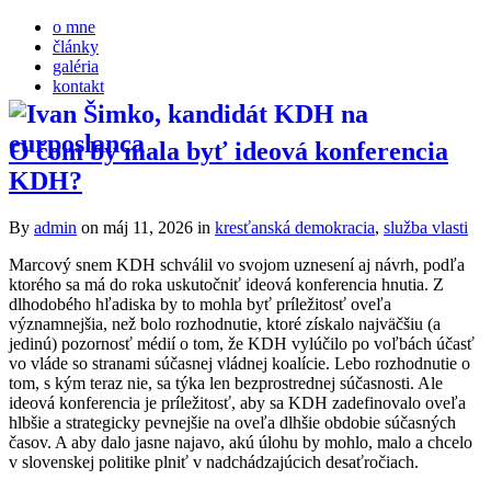
o mne
články
galéria
kontakt
O čom by mala byť ideová konferencia
KDH?
By
admin
on máj 11, 2026
in
kresťanská demokracia
,
služba vlasti
Marcový snem KDH schválil vo svojom uznesení aj návrh, podľa
ktorého sa má do roka uskutočniť ideová konferencia hnutia. Z
dlhodobého hľadiska by to mohla byť príležitosť oveľa
významnejšia, než bolo rozhodnutie, ktoré získalo najväčšiu (a
jedinú) pozornosť médií o tom, že KDH vylúčilo po voľbách účasť
vo vláde so stranami súčasnej vládnej koalície. Lebo rozhodnutie o
tom, s kým teraz nie, sa týka len bezprostrednej súčasnosti. Ale
ideová konferencia je príležitosť, aby sa KDH zadefinovalo oveľa
hlbšie a strategicky pevnejšie na oveľa dlhšie obdobie súčasných
časov. A aby dalo jasne najavo, akú úlohu by mohlo, malo a chcelo
v slovenskej politike plniť v nadchádzajúcich desaťročiach.