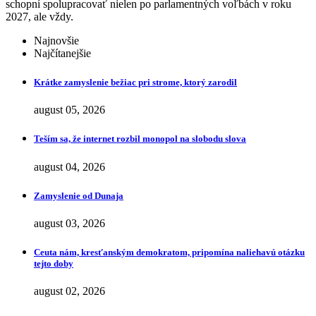
schopní spolupracovať nielen po parlamentných voľbách v roku
2027, ale vždy.
Najnovšie
Najčítanejšie
Krátke zamyslenie bežiac pri strome, ktorý zarodil
august 05, 2026
Teším sa, že internet rozbil monopol na slobodu slova
august 04, 2026
Zamyslenie od Dunaja
august 03, 2026
Ceuta nám, kresťanským demokratom, pripomína naliehavú otázku
tejto doby
august 02, 2026