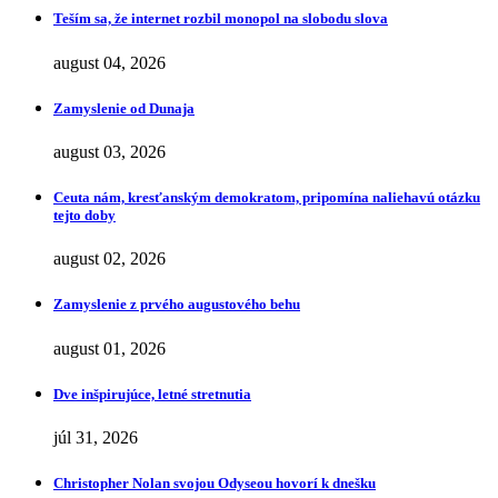
Teším sa, že internet rozbil monopol na slobodu slova
august 04, 2026
Zamyslenie od Dunaja
august 03, 2026
Ceuta nám, kresťanským demokratom, pripomína naliehavú otázku
tejto doby
august 02, 2026
Zamyslenie z prvého augustového behu
august 01, 2026
Dve inšpirujúce, letné stretnutia
júl 31, 2026
Christopher Nolan svojou Odyseou hovorí k dnešku