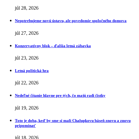
júl 28, 2026
Nepotrebujeme novú ústavu, ale povedomie spoločného domova
júl 27, 2026
Konzervatívny blok – ďalšia letná zábavka
júl 23, 2026
Letná politická hra
júl 22, 2026
Nedeľné čítanie hlavne pre tých, čo majú radi čistky
júl 19, 2026
Toto je doba, keď by sme si mali Chalupkovu báseň znovu a znovu
pripomínať
júl 18, 2026