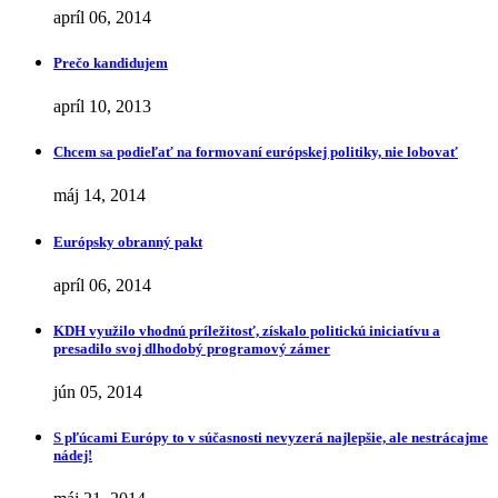
apríl 06, 2014
Prečo kandidujem
apríl 10, 2013
Chcem sa podieľať na formovaní európskej politiky, nie lobovať
máj 14, 2014
Európsky obranný pakt
apríl 06, 2014
KDH využilo vhodnú príležitosť, získalo politickú iniciatívu a
presadilo svoj dlhodobý programový zámer
jún 05, 2014
S pľúcami Európy to v súčasnosti nevyzerá najlepšie, ale nestrácajme
nádej!