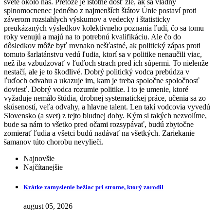
svete okolo nás. Pretože je istotne dosť zlé, ak sa vládny
splnomocnenec jedného z najmenších štátov Únie postaví proti
záverom rozsiahlych výskumov a vedecky i štatisticky
preukázaných výsledkov kolektívneho poznania ľudí, čo sa tomu
roky venujú a majú na to potrebnú kvalifikáciu. Ale čo do
dôsledkov môže byť rovnako nešťastné, ak politický zápas proti
tomuto šarlatánstvu vedú ľudia, ktorí sa v politike nenaučili viac,
než iba vzbudzovať v ľuďoch strach pred ich súpermi. To nielenže
nestačí, ale je to škodlivé. Dobrý politický vodca prebúdza v
ľuďoch odvahu a ukazuje im, kam je treba spoločne spoločnosť
doviesť. Dobrý vodca rozumie politike. I to je umenie, ktoré
vyžaduje nemálo štúdia, drobnej systematickej práce, učenia sa zo
skúseností, veľa odvahy, a hlavne talent. Len takí vodcovia vyvedú
Slovensko (a svet) z tejto bludnej doby. Kým si takých nezvolíme,
bude sa nám to všetko pred očami rozsypávať, budú zbytočne
zomierať ľudia a všetci budú nadávať na všetkých. Zariekanie
šamanov túto chorobu nevylieči.
Najnovšie
Najčítanejšie
Krátke zamyslenie bežiac pri strome, ktorý zarodil
august 05, 2026