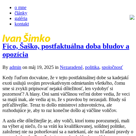
o mne
články
galéria
kontakt
Fico, Šaško, postfaktuálna doba bludov a
opozícia
By
admin
on máj 19, 2025
in
Nezaradené
,
politika
,
spoločnosť
Kedy ľuďom docvakne, že v tejto postfaktuálnej dobe sa kadejakí
exoti usilujú svojim provokatívnym odmietaním všetkého, čomu
sme si zvykli pripisovať nejakú dôležitosť, len vydobyť si
pozornosť? A hlasy. Oni sami väčšinou veľmi dobre vedia, že veci
sa majú inak, ale vedia aj to, že s pravdou by nezaujali. Bludy sú
príťažlivejšie. Teraz to došlo ministrovi zdravotníctva, ale
rozhodujúce je, aby to raz konečne došlo aj väčšine voličov.
A azda ešte dôležitejšie je, aby voliči, ktorí tomu porozumejú, mali
na výber aj niečo, čo sa vráti ku kvalifikovanej, solídnej politike,
založenej nie na pohoršovaní sa a nariekaní, ale na hľadaní pravdy o