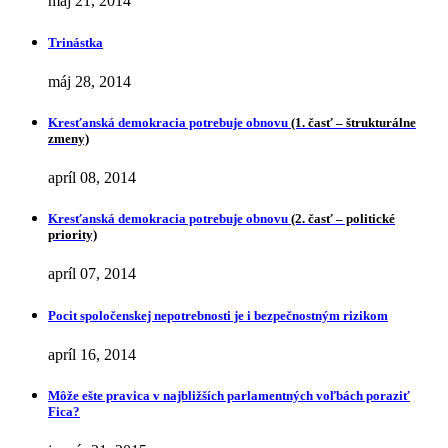
máj 21, 2014
Trinástka
máj 28, 2014
Kresťanská demokracia potrebuje obnovu
(1. časť – štrukturálne
zmeny)
apríl 08, 2014
Kresťanská demokracia potrebuje obnovu
(2. časť – politické
priority)
apríl 07, 2014
Pocit spoločenskej nepotrebnosti je i bezpečnostným rizikom
apríl 16, 2014
Môže ešte pravica v najbližších parlamentných voľbách poraziť
Fica?