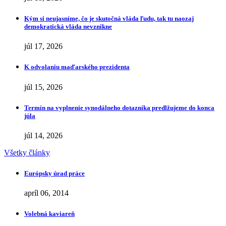
Kým si neujasníme, čo je skutočná vláda ľudu, tak tu naozaj
demokratická vláda nevznikne
júl 17, 2026
K odvolaniu maďarského prezidenta
júl 15, 2026
Termín na vyplnenie synodálneho dotazníka predlžujeme do konca
júla
júl 14, 2026
Všetky články
Európsky úrad práce
apríl 06, 2014
Volebná kaviareň