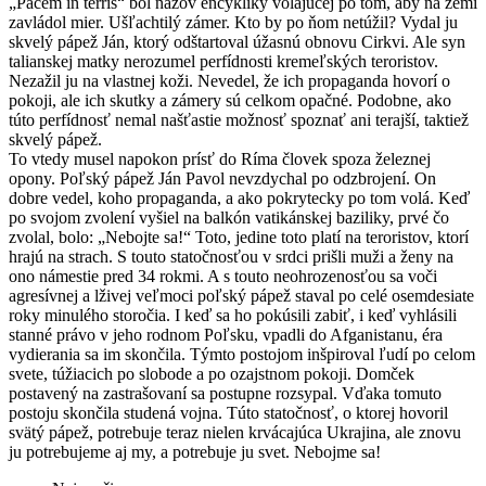
„Pacem in terris“ bol názov encykliky volajúcej po tom, aby na zemi
zavládol mier. Ušľachtilý zámer. Kto by po ňom netúžil? Vydal ju
skvelý pápež Ján, ktorý odštartoval úžasnú obnovu Cirkvi. Ale syn
talianskej matky nerozumel perfídnosti kremeľských teroristov.
Nezažil ju na vlastnej koži. Nevedel, že ich propaganda hovorí o
pokoji, ale ich skutky a zámery sú celkom opačné. Podobne, ako
túto perfídnosť nemal našťastie možnosť spoznať ani terajší, taktiež
skvelý pápež.
To vtedy musel napokon prísť do Ríma človek spoza železnej
opony. Poľský pápež Ján Pavol nevzdychal po odzbrojení. On
dobre vedel, koho propaganda, a ako pokrytecky po tom volá. Keď
po svojom zvolení vyšiel na balkón vatikánskej baziliky, prvé čo
zvolal, bolo: „Nebojte sa!“ Toto, jedine toto platí na teroristov, ktorí
hrajú na strach. S touto statočnosťou v srdci prišli muži a ženy na
ono námestie pred 34 rokmi. A s touto neohrozenosťou sa voči
agresívnej a lživej veľmoci poľský pápež staval po celé osemdesiate
roky minulého storočia. I keď sa ho pokúsili zabiť, i keď vyhlásili
stanné právo v jeho rodnom Poľsku, vpadli do Afganistanu, éra
vydierania sa im skončila. Týmto postojom inšpiroval ľudí po celom
svete, túžiacich po slobode a po ozajstnom pokoji. Domček
postavený na zastrašovaní sa postupne rozsypal. Vďaka tomuto
postoju skončila studená vojna. Túto statočnosť, o ktorej hovoril
svätý pápež, potrebuje teraz nielen krvácajúca Ukrajina, ale znovu
ju potrebujeme aj my, a potrebuje ju svet. Nebojme sa!