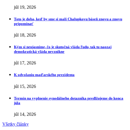
júl 19, 2026
Toto je doba, keď by sme si mali Chalupkovu báseň znovu a znovu
pripomínať
júl 18, 2026
Kým si neujasníme, čo je skutočná vláda ľudu, tak tu naozaj
demokratická vláda nevznikne
júl 17, 2026
K odvolaniu maďarského prezidenta
júl 15, 2026
Termín na vyplnenie synodálneho dotazníka predlžujeme do konca
júla
júl 14, 2026
Všetky články