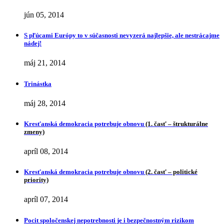
jún 05, 2014
S pľúcami Európy to v súčasnosti nevyzerá najlepšie, ale nestrácajme
nádej!
máj 21, 2014
Trinástka
máj 28, 2014
Kresťanská demokracia potrebuje obnovu
(1. časť – štrukturálne
zmeny)
apríl 08, 2014
Kresťanská demokracia potrebuje obnovu
(2. časť – politické
priority)
apríl 07, 2014
Pocit spoločenskej nepotrebnosti je i bezpečnostným rizikom