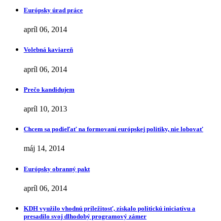
Európsky úrad práce
apríl 06, 2014
Volebná kaviareň
apríl 06, 2014
Prečo kandidujem
apríl 10, 2013
Chcem sa podieľať na formovaní európskej politiky, nie lobovať
máj 14, 2014
Európsky obranný pakt
apríl 06, 2014
KDH využilo vhodnú príležitosť, získalo politickú iniciatívu a
presadilo svoj dlhodobý programový zámer