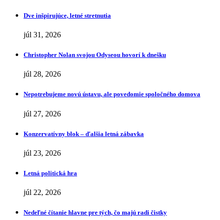
Dve inšpirujúce, letné stretnutia
júl 31, 2026
Christopher Nolan svojou Odyseou hovorí k dnešku
júl 28, 2026
Nepotrebujeme novú ústavu, ale povedomie spoločného domova
júl 27, 2026
Konzervatívny blok – ďalšia letná zábavka
júl 23, 2026
Letná politická hra
júl 22, 2026
Nedeľné čítanie hlavne pre tých, čo majú radi čistky