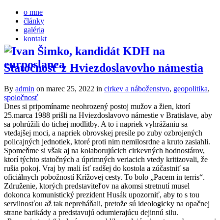
o mne
články
galéria
kontakt
Statočnosť z Hviezdoslavovho námestia
By
admin
on marec 25, 2022
in
cirkev a náboženstvo
,
geopolitika
,
spoločnosť
Dnes si pripomíname neohrozený postoj mužov a žien, ktorí
25.marca 1988 prišli na Hviezdoslavovo námestie v Bratislave, aby
sa pohrúžili do tichej modlitby. A to i napriek vyhrážaniu sa
vtedajšej moci, a napriek obrovskej presile po zuby ozbrojených
policajných jednotiek, ktoré proti nim nemilosrdne a kruto zasiahli.
Spomeňme si však aj na kolaborujúcich cirkevných hodnostárov,
ktorí týchto statočných a úprimných veriacich vtedy kritizovali, že
rušia pokoj. Vraj by mali ísť radšej do kostola a zúčastniť sa
oficiálnych pobožností Krížovej cesty. To bolo „Pacem in terris“.
Združenie, ktorých predstaviteľov na akomsi stretnutí musel
dokonca komunistický prezident Husák upozorniť, aby to s tou
servilnosťou až tak nepreháňali, pretože sú ideologicky na opačnej
strane barikády a predstavujú odumierajúcu dejinnú silu.