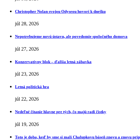
Christopher Nolan svojou Odyseou hovorí k dnešku
júl 28, 2026
Nepotrebujeme novú ústavu, ale povedomie spoločného domova
júl 27, 2026
Konzervatívny blok – ďalšia letná zábavka
júl 23, 2026
Letná politická hra
júl 22, 2026
Nedeľné čítanie hlavne pre tých, čo majú radi čistky
júl 19, 2026
Toto je doba, keď by sme si mali Chalupkovu báseň znovu a znovu pr