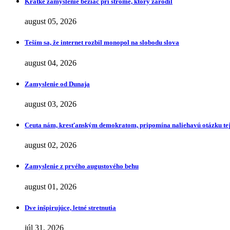
Krátke zamyslenie bežiac pri strome, ktorý zarodil
august 05, 2026
Teším sa, že internet rozbil monopol na slobodu slova
august 04, 2026
Zamyslenie od Dunaja
august 03, 2026
Ceuta nám, kresťanským demokratom, pripomína naliehavú otázku tej
august 02, 2026
Zamyslenie z prvého augustového behu
august 01, 2026
Dve inšpirujúce, letné stretnutia
júl 31, 2026