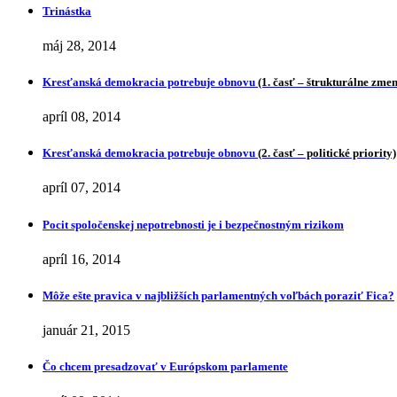
Trinástka
máj 28, 2014
Kresťanská demokracia potrebuje obnovu
(1. časť – štrukturálne zme
apríl 08, 2014
Kresťanská demokracia potrebuje obnovu
(2. časť – politické priority)
apríl 07, 2014
Pocit spoločenskej nepotrebnosti je i bezpečnostným rizikom
apríl 16, 2014
Môže ešte pravica v najbližších parlamentných voľbách poraziť Fica?
január 21, 2015
Čo chcem presadzovať v Európskom parlamente