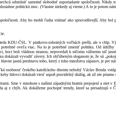
nechcú odstrániť samotné slobodné usporiadanie spoločnosti. Nikdy tot
dosiahne politickú moc. (Vlastne niekedy aj vieme.) A to je potom náme
poločnosti. Aby ho mohli ľudia vnímať ako spravodlivejší. Aby bol prí
ie.
, teda KDU-ČSL. V piatkovo-sobotných voľbách prešli, ale o chlp. Vým
trebné oveľa viac. Na to je potrebné zmeniť politiku. Od údržby p
i, hoci boli vládnou stranou, nepovedali k ničomu vážnemu nič jasné.
ku dokázali vyvodiť závery. Ich obľúbeným sloganom je, že sú „pokojno
hlavne jasnú predstavu toho, ktorý z toho množstva zápasov, je pre nás 
eľká osobnosť českého katolíckeho disentu nebohý Václav Benda vstúpi
, keby lidovci dokázali viesť aspoň pravidelný dialóg, ak už nie priamo 
trami. Sme v mnohom s našimi západnými bratmi prepojení a niet v Eu
da aj z chýb. Ak dokážeme pochopiť trendy, ktoré sa presadzujú v Č