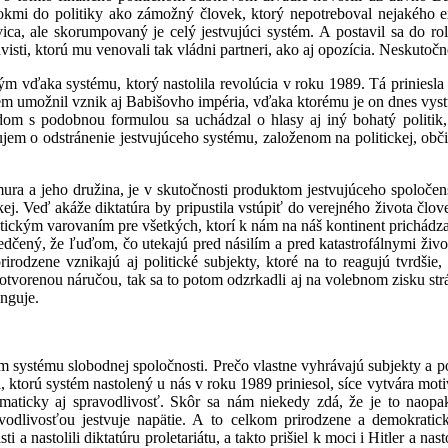
 rokmi do politiky ako zámožný človek, ktorý nepotreboval nejakého e
, ale skorumpovaný je celý jestvujúci systém. A postavil sa do roly
sti, ktorú mu venovali tak vládni partneri, ako aj opozícia. Neskutočn
tým vďaka systému, ktorý nastolila revolúcia v roku 1989. Tá priniesla
stém umožnil vznik aj Babišovho impéria, vďaka ktorému je on dnes vyst
dom s podobnou formulou sa uchádzal o hlasy aj iný bohatý politik, 
jem o odstránenie jestvujúceho systému, založenom na politickej, obč
mura a jeho družina, je v skutočnosti produktom jestvujúceho spoloče
kej. Veď akáže diktatúra by pripustila vstúpiť do verejného života čl
ckým varovaním pre všetkých, ktorí k nám na náš kontinent prichádzaj
vedčený, že ľuďom, čo utekajú pred násilím a pred katastrofálnymi ži
odzene vznikajú aj politické subjekty, ktoré na to reagujú tvrdšie,
 otvorenou náručou, tak sa to potom odzrkadli aj na volebnom zisku s
unguje.
m systému slobodnej spoločnosti. Prečo vlastne vyhrávajú subjekty a poli
a, ktorú systém nastolený u nás v roku 1989 priniesol, síce vytvára mot
omaticky aj spravodlivosť. Skôr sa nám niekedy zdá, že je to naop
odlivosťou jestvuje napätie. A to celkom prirodzene a demokraticky
a nastolili diktatúru proletariátu, a takto prišiel k moci i Hitler a nast