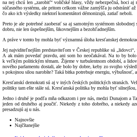
na nej chcú len „zarobiť“ voličské hlasy, vždy nebezpečná, hoci aj 
súčasného systému, ale pritom celkom vážne zamýšľa ju odstrániť až 
čo ako ich výsledky niektorí komentátori démonizujú, zatiaľ neboli.
Preto je ale potrebné zaoberať sa aj samotným systémom slobodnej s
dobru, nie len úspešnejším, šikovnejším a bezohľadnejším.
A práve v tomto by mohla byť významná úloha kresťanskej demokrac
Jej najviditeľnejším predstaviteľom v Českej republike sú „lidovci“
A ak mám povedať pravdu, ani som ho neočakával. Na to by bolo po
k veľkým politickým témam. Žijeme v turbulentnom období, a lidovc
nového parlamentu dostali, ale bolo by dobre, keby zo svojho výsled
s pokojnou silou narobíte? Taká bitka potrebuje energiu, výbušnosť, a 
Kresťanskí demokrati sú aj v iných českých politických stranách. V
politiky tam ešte stále sú. Kresťanská politika by mohla byť silnejšou
Jedno i druhé je podľa mňa odkazom i pre nás, medzi Dunajom a Ta
jeden od druhého aj poučiť. Niekedy z toho dobrého, a niekedy az
presadzujú aj u nás.
Najnovšie
Najčítanejšie