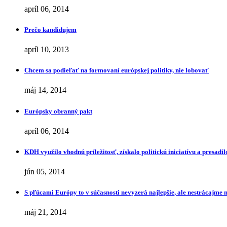
apríl 06, 2014
Prečo kandidujem
apríl 10, 2013
Chcem sa podieľať na formovaní európskej politiky, nie lobovať
máj 14, 2014
Európsky obranný pakt
apríl 06, 2014
KDH využilo vhodnú príležitosť, získalo politickú iniciatívu a presa
jún 05, 2014
S pľúcami Európy to v súčasnosti nevyzerá najlepšie, ale nestrácajme 
máj 21, 2014