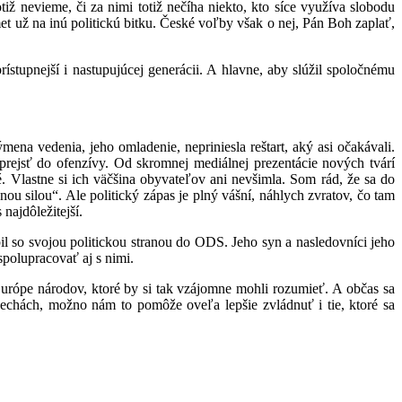
iž nevieme, či za nimi totiž nečíha niekto, kto síce využíva slobodu
t už na inú politickú bitku. České voľby však o nej, Pán Boh zaplať,
stupnejší i nastupujúcej generácii. A hlavne, aby slúžil spoločnému
ena vedenia, jeho omladenie, nepriniesla reštart, aký asi očakávali.
rejsť do ofenzívy. Od skromnej mediálnej prezentácie nových tvárí
 Vlastne si ich väčšina obyvateľov ani nevšimla. Som rád, že sa do
u silou“. Ale politický zápas je plný vášní, náhlych zvratov, čo tam
najdôležitejší.
l so svojou politickou stranou do ODS. Jeho syn a nasledovníci jeho
spolupracovať aj s nimi.
rópe národov, ktoré by si tak vzájomne mohli rozumieť. A občas sa
echách, možno nám to pomôže oveľa lepšie zvládnuť i tie, ktoré sa