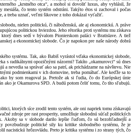
xterného „krstného otca“, a mohol si dovoliť luxus, aby vyhlásil, že
 mesiáša, čo tento systém odstráni. Takýto étos si zachoval i počas
e, a treba uznať, veľmi šikovne z toho dokázal vyťažiť.
 slobodu, nielen politickú, či náboženskú, ale aj ekonomickú. A práve
upujúcou politickou hviezdou. Jeho rétorika proti systému mu získava
ktorý dnes sedí v bývalom Pionierskom paláci v Bratislave. A tiež
ianskej a ekonomickej slobode. Čo je napokon pre naše národy dobrá
nského systému. Tak, ako Babiš vyrástol vďaka ekonomickej slobode,
oveka s radikálnymi opozičnými názormi? Takíto „okamurovci“ sú dnes
ú a nevedia sa správať ako sa patrí, ak prichádzame na návštevu. Nie
votnými podmienkami v ich domovine, treba pomáhať. Ale keďže sa to
 ako by som reagoval ja. Pretože ak si ľudia, čo do Európskej únie
trán ako je Okamurova SPD. A budú potom čeliť tomu, čo títo sľubujú.
tici, ktorých síce zrodil tento systém, ale oni napriek tomu získavajú
ivačné zdroje pre rast prosperity, umožňuje slobodnú súťaž politických
ak. Akoby sa v slobode darilo lepšie ľuďom, čo sú bezohľadnejší a
 povzbudzuje politické sily ku kritike slobodného systému, že je
olil nacistickú hrôzovládu. Preto je kritika systému i zo strany tých, čo