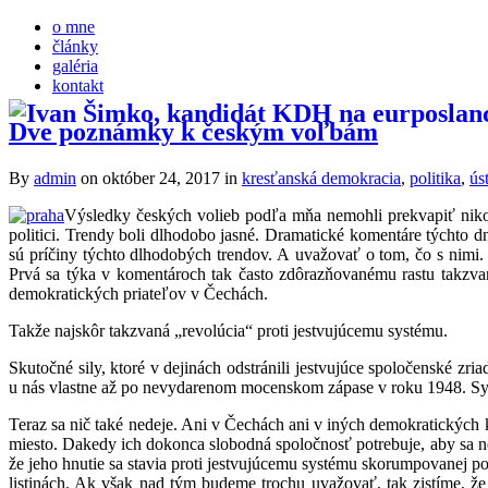
o mne
články
galéria
kontakt
Dve poznámky k českým voľbám
By
admin
on október 24, 2017
in
kresťanská demokracia
,
politika
,
ús
Výsledky českých volieb podľa mňa nemohli prekvapiť nikoho,
politici. Trendy boli dlhodobo jasné. Dramatické komentáre týchto d
sú príčiny týchto dlhodobých trendov. A uvažovať o tom, čo s nimi. 
Prvá sa týka v komentároch tak často zdôrazňovanému rastu takzv
demokratických priateľov v Čechách.
Takže najskôr takzvaná „revolúcia“ proti jestvujúcemu systému.
Skutočné sily, ktoré v dejinách odstránili jestvujúce spoločenské zri
u nás vlastne až po nevydarenom mocenskom zápase v roku 1948. Sys
Teraz sa nič také nedeje. Ani v Čechách ani v iných demokratických k
miesto. Dakedy ich dokonca slobodná spoločnosť potrebuje, aby sa ne
že jeho hnutie sa stavia proti jestvujúcemu systému skorumpovanej poli
listinách. Ak však nad tým budeme trochu uvažovať, tak zistíme, že