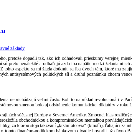
tavné základy
 pretože dopadli tak, ako ich odhadovali prieskumy verejnej mienky, 
ní sú preto nenáležité a odhaľujú azda iba napätie medzi želaniami ich
Z tohto aspektu sa mi žiada dotknúť sa iba dvoch tém, ktoré ma zaujím
aných antisystémových politických síl a druhú poznámku chcem ven
adenia neprichádzajú veľmi často. Boli to napríklad revolucionári v Pa
témovou zmenou bolo aj odstránenie komunistickej diktatúry v roku 
rajinách súčasnej Európy a Severnej Ameriky. Zmocnel hlas rozličných r
rozložila obchodníckou a kompromisníckou mentalitou prevládajúcich p
tiky, za ktorou stoja takzvaní „krstní otcovia“ (kmotři), ťahajúci za ni
 o tomto finančno-politickom bábkovom divadle hovorili už dávno Babi