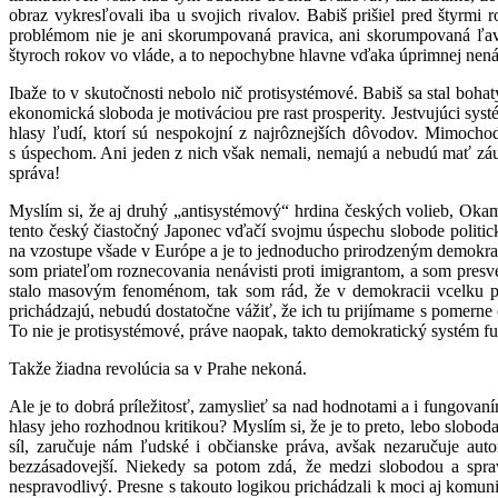
obraz vykresľovali iba u svojich rivalov. Babiš prišiel pred štyrmi
problémom nie je ani skorumpovaná pravica, ani skorumpovaná ľavica
štyroch rokov vo vláde, a to nepochybne hlavne vďaka úprimnej nenávi
Ibaže to v skutočnosti nebolo nič protisystémové. Babiš sa stal boha
ekonomická sloboda je motiváciou pre rast prosperity. Jestvujúci sy
hlasy ľudí, ktorí sú nespokojní z najrôznejších dôvodov. Mimocho
s úspechom. Ani jeden z nich však nemali, nemajú a nebudú mať záu
správa!
Myslím si, že aj druhý „antisystémový“ hrdina českých volieb, Oka
tento český čiastočný Japonec vďačí svojmu úspechu slobode politic
na vzostupe všade v Európe a je to jednoducho prirodzeným demokrati
som priateľom roznecovania nenávisti proti imigrantom, a som pres
stalo masovým fenoménom, tak som rád, že v demokracii vcelku prir
prichádzajú, nebudú dostatočne vážiť, že ich tu prijímame s pomerne
To nie je protisystémové, práve naopak, takto demokratický systém f
Takže žiadna revolúcia sa v Prahe nekoná.
Ale je to dobrá príležitosť, zamyslieť sa nad hodnotami a i fungovaní
hlasy jeho rozhodnou kritikou? Myslím si, že je to preto, lebo slobod
síl, zaručuje nám ľudské i občianske práva, avšak nezaručuje aut
bezzásadovejší. Niekedy sa potom zdá, že medzi slobodou a sprav
nespravodlivý. Presne s takouto logikou prichádzali k moci aj komunisti 