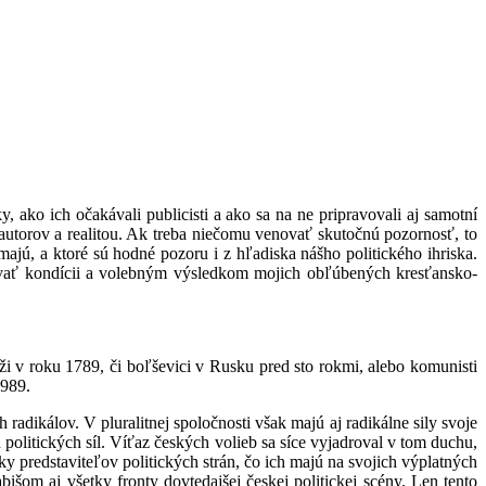
ako ich očakávali publicisti a ako sa na ne pripravovali aj samotní
 autorov a realitou. Ak treba niečomu venovať skutočnú pozornosť, to
ajú, a ktoré sú hodné pozoru i z hľadiska nášho politického ihriska.
ovať kondícii a volebným výsledkom mojich obľúbených kresťansko-
ríži v roku 1789, či boľševici v Rusku pred sto rokmi, alebo komunisti
1989.
adikálov. V pluralitnej spoločnosti však majú aj radikálne sily svoje
olitických síl. Víťaz českých volieb sa síce vyjadroval v tom duchu,
tky predstaviteľov politických strán, čo ich majú na svojich výplatných
šom aj všetky fronty dovtedajšej českej politickej scény. Len tento