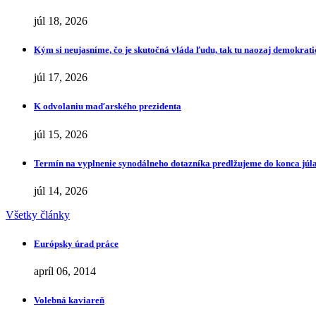
júl 18, 2026
Kým si neujasníme, čo je skutočná vláda ľudu, tak tu naozaj demokrat
júl 17, 2026
K odvolaniu maďarského prezidenta
júl 15, 2026
Termín na vyplnenie synodálneho dotazníka predlžujeme do konca júl
júl 14, 2026
Všetky články
Európsky úrad práce
apríl 06, 2014
Volebná kaviareň