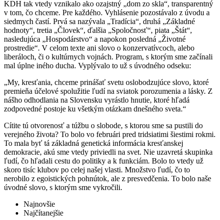
KDH tak vtedy vznikalo ako ozajstný „dom zo skla“, transparentný
v tom, čo chceme. Pre každého. Vyhlásenie pozostávalo z úvodu a
siedmych častí. Prvá sa nazývala „Tradícia“, druhá „Základné
hodnoty“, tretia „Človek“, ďalšia „Spoločnosť“, piata „Štát“,
nasledujúca „Hospodárstvo“ a napokon posledná „Životné
prostredie“. V celom texte ani slovo o konzervatívcoch, alebo
liberáloch, či o kultúrnych vojnách. Program, s ktorým sme začínali
mal úplne iného ducha. Vyplývalo to už s úvodného odseku:
„My, kresťania, chceme prinášať svetu oslobodzujúce slovo, ktoré
premieňa účelové spolužitie ľudí na sviatok porozumenia a lásky. Z
nášho odhodlania na Slovensku vyrástlo hnutie, ktoré hľadá
zodpovedné postoje ku všetkým otázkam dnešného sveta.“
Cítite tú otvorenosť a túžbu o slobode, s ktorou sme sa pustili do
verejného života? To bolo vo februári pred tridsiatimi šiestimi rokmi.
To mala byť tá základná genetická informácia kresťanskej
demokracie, akú sme vtedy priviedli na svet. Nie uzavretá skupinka
ľudí, čo hľadali cestu do politiky a k funkciám. Bolo to vtedy už
skoro tisíc klubov po celej našej vlasti. Množstvo ľudí, čo to
nerobilo z egoistických pohnútok, ale z presvedčenia. To bolo naše
úvodné slovo, s ktorým sme vykročili.
Najnovšie
Najčítanejšie