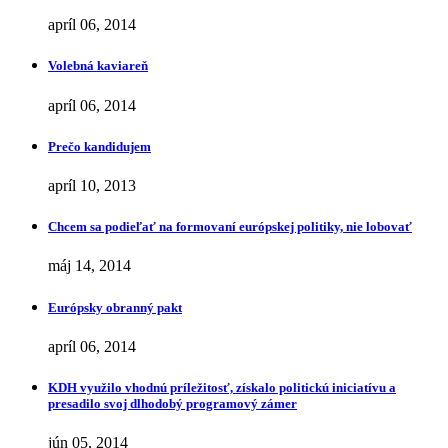
apríl 06, 2014
Volebná kaviareň
apríl 06, 2014
Prečo kandidujem
apríl 10, 2013
Chcem sa podieľať na formovaní európskej politiky, nie lobovať
máj 14, 2014
Európsky obranný pakt
apríl 06, 2014
KDH využilo vhodnú príležitosť, získalo politickú iniciatívu a
presadilo svoj dlhodobý programový zámer
jún 05, 2014