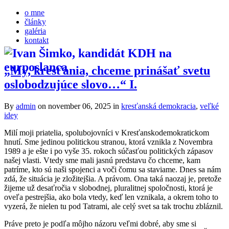
o mne
články
galéria
kontakt
„My, kresťania, chceme prinášať svetu
oslobodzujúce slovo…“ I.
By
admin
on november 06, 2025
in
kresťanská demokracia
,
veľké
idey
Milí moji priatelia, spolubojovníci v Kresťanskodemokratickom
hnutí. Sme jedinou politickou stranou, ktorá vznikla z Novembra
1989 a je ešte i po vyše 35. rokoch súčasťou politických zápasov
našej vlasti. Vtedy sme mali jasnú predstavu čo chceme, kam
patríme, kto sú naši spojenci a voči čomu sa staviame. Dnes sa nám
zdá, že situácia je zložitejšia. A právom. Ona taká naozaj je, pretože
žijeme už desaťročia v slobodnej, pluralitnej spoločnosti, ktorá je
oveľa pestrejšia, ako bola vtedy, keď len vznikala, a okrem toho to
vyzerá, že nielen tu pod Tatrami, ale celý svet sa tak trochu zbláznil.
Práve preto je podľa môjho názoru veľmi dobré, aby sme si