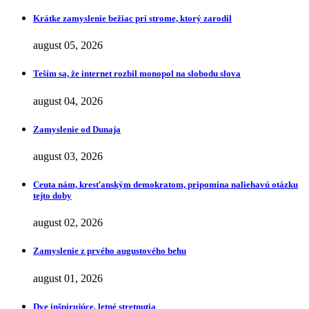
Krátke zamyslenie bežiac pri strome, ktorý zarodil
august 05, 2026
Teším sa, že internet rozbil monopol na slobodu slova
august 04, 2026
Zamyslenie od Dunaja
august 03, 2026
Ceuta nám, kresťanským demokratom, pripomína naliehavú otázku
tejto doby
august 02, 2026
Zamyslenie z prvého augustového behu
august 01, 2026
Dve inšpirujúce, letné stretnutia