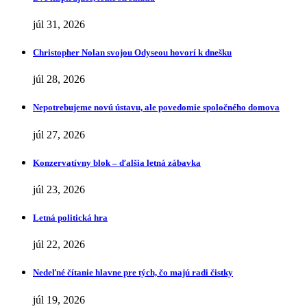
júl 31, 2026
Christopher Nolan svojou Odyseou hovorí k dnešku
júl 28, 2026
Nepotrebujeme novú ústavu, ale povedomie spoločného domova
júl 27, 2026
Konzervatívny blok – ďalšia letná zábavka
júl 23, 2026
Letná politická hra
júl 22, 2026
Nedeľné čítanie hlavne pre tých, čo majú radi čistky
júl 19, 2026