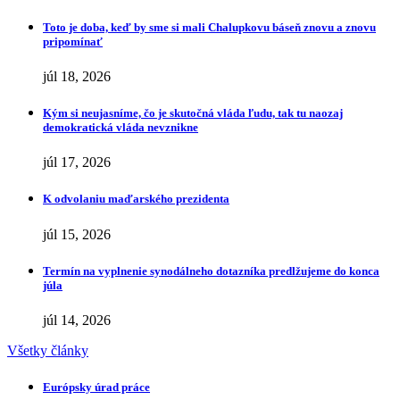
Toto je doba, keď by sme si mali Chalupkovu báseň znovu a znovu
pripomínať
júl 18, 2026
Kým si neujasníme, čo je skutočná vláda ľudu, tak tu naozaj
demokratická vláda nevznikne
júl 17, 2026
K odvolaniu maďarského prezidenta
júl 15, 2026
Termín na vyplnenie synodálneho dotazníka predlžujeme do konca
júla
júl 14, 2026
Všetky články
Európsky úrad práce