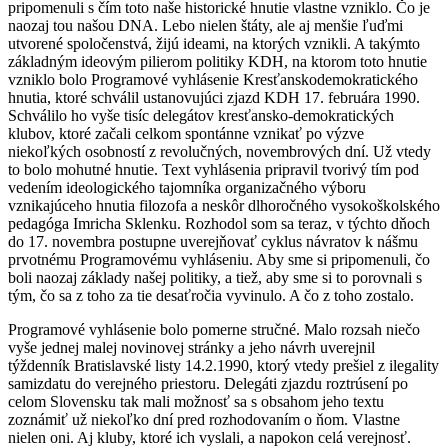
pripomenuli s čím toto naše historické hnutie vlastne vzniklo. Čo je
naozaj tou našou DNA. Lebo nielen štáty, ale aj menšie ľuďmi
utvorené spoločenstvá, žijú ideami, na ktorých vznikli. A takýmto
základným ideovým pilierom politiky KDH, na ktorom toto hnutie
vzniklo bolo Programové vyhlásenie Kresťanskodemokratického
hnutia, ktoré schválil ustanovujúci zjazd KDH 17. februára 1990.
Schválilo ho vyše tisíc delegátov kresťansko-demokratických
klubov, ktoré začali celkom spontánne vznikať po výzve
niekoľkých osobností z revolučných, novembrových dní. Už vtedy
to bolo mohutné hnutie. Text vyhlásenia pripravil tvorivý tím pod
vedením ideologického tajomníka organizačného výboru
vznikajúceho hnutia filozofa a neskôr dlhoročného vysokoškolského
pedagóga Imricha Sklenku. Rozhodol som sa teraz, v týchto dňoch
do 17. novembra postupne uverejňovať cyklus návratov k nášmu
prvotnému Programovému vyhláseniu. Aby sme si pripomenuli, čo
boli naozaj základy našej politiky, a tiež, aby sme si to porovnali s
tým, čo sa z toho za tie desaťročia vyvinulo. A čo z toho zostalo.
Programové vyhlásenie bolo pomerne stručné. Malo rozsah niečo
vyše jednej malej novinovej stránky a jeho návrh uverejnil
týždenník Bratislavské listy 14.2.1990, ktorý vtedy prešiel z ilegality
samizdatu do verejného priestoru. Delegáti zjazdu roztrúsení po
celom Slovensku tak mali možnosť sa s obsahom jeho textu
zoznámiť už niekoľko dní pred rozhodovaním o ňom. Vlastne
nielen oni. Aj kluby, ktoré ich vyslali, a napokon celá verejnosť.