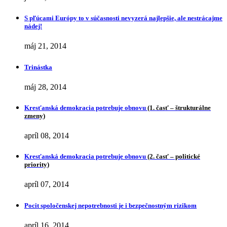
S pľúcami Európy to v súčasnosti nevyzerá najlepšie, ale nestrácajme
nádej!
máj 21, 2014
Trinástka
máj 28, 2014
Kresťanská demokracia potrebuje obnovu
(1. časť – štrukturálne
zmeny)
apríl 08, 2014
Kresťanská demokracia potrebuje obnovu
(2. časť – politické
priority)
apríl 07, 2014
Pocit spoločenskej nepotrebnosti je i bezpečnostným rizikom
apríl 16, 2014