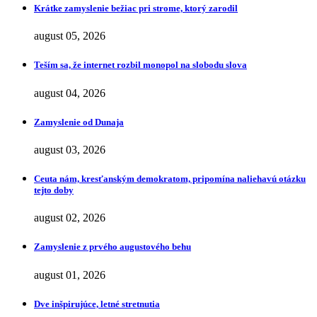
Krátke zamyslenie bežiac pri strome, ktorý zarodil
august 05, 2026
Teším sa, že internet rozbil monopol na slobodu slova
august 04, 2026
Zamyslenie od Dunaja
august 03, 2026
Ceuta nám, kresťanským demokratom, pripomína naliehavú otázku
tejto doby
august 02, 2026
Zamyslenie z prvého augustového behu
august 01, 2026
Dve inšpirujúce, letné stretnutia