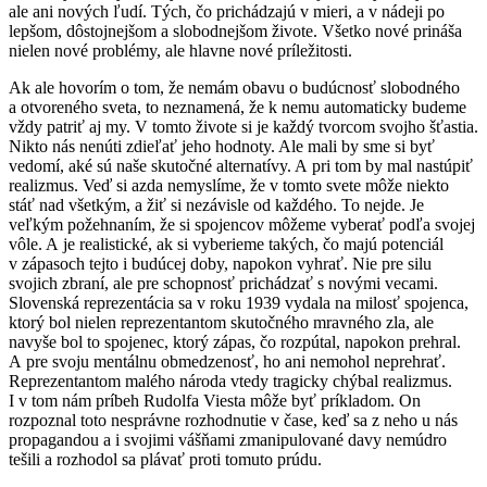
ale ani nových ľudí. Tých, čo prichádzajú v mieri, a v nádeji po
lepšom, dôstojnejšom a slobodnejšom živote. Všetko nové prináša
nielen nové problémy, ale hlavne nové príležitosti.
Ak ale hovorím o tom, že nemám obavu o budúcnosť slobodného
a otvoreného sveta, to neznamená, že k nemu automaticky budeme
vždy patriť aj my. V tomto živote si je každý tvorcom svojho šťastia.
Nikto nás nenúti zdieľať jeho hodnoty. Ale mali by sme si byť
vedomí, aké sú naše skutočné alternatívy. A pri tom by mal nastúpiť
realizmus. Veď si azda nemyslíme, že v tomto svete môže niekto
stáť nad všetkým, a žiť si nezávisle od každého. To nejde. Je
veľkým požehnaním, že si spojencov môžeme vyberať podľa svojej
vôle. A je realistické, ak si vyberieme takých, čo majú potenciál
v zápasoch tejto i budúcej doby, napokon vyhrať. Nie pre silu
svojich zbraní, ale pre schopnosť prichádzať s novými vecami.
Slovenská reprezentácia sa v roku 1939 vydala na milosť spojenca,
ktorý bol nielen reprezentantom skutočného mravného zla, ale
navyše bol to spojenec, ktorý zápas, čo rozpútal, napokon prehral.
A pre svoju mentálnu obmedzenosť, ho ani nemohol neprehrať.
Reprezentantom malého národa vtedy tragicky chýbal realizmus.
I v tom nám príbeh Rudolfa Viesta môže byť príkladom. On
rozpoznal toto nesprávne rozhodnutie v čase, keď sa z neho u nás
propagandou a i svojimi vášňami zmanipulované davy nemúdro
tešili a rozhodol sa plávať proti tomuto prúdu.