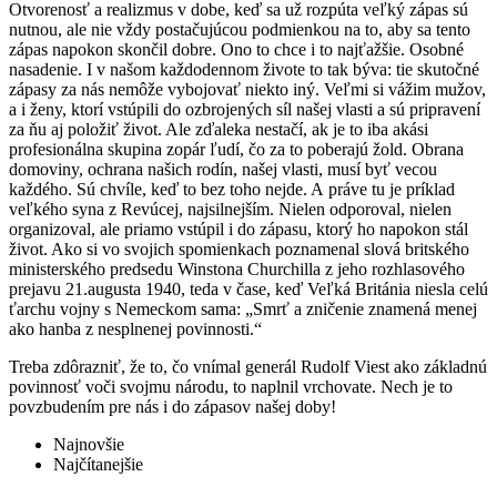
Otvorenosť a realizmus v dobe, keď sa už rozpúta veľký zápas sú
nutnou, ale nie vždy postačujúcou podmienkou na to, aby sa tento
zápas napokon skončil dobre. Ono to chce i to najťažšie. Osobné
nasadenie. I v našom každodennom živote to tak býva: tie skutočné
zápasy za nás nemôže vybojovať niekto iný. Veľmi si vážim mužov,
a i ženy, ktorí vstúpili do ozbrojených síl našej vlasti a sú pripravení
za ňu aj položiť život. Ale zďaleka nestačí, ak je to iba akási
profesionálna skupina zopár ľudí, čo za to poberajú žold. Obrana
domoviny, ochrana našich rodín, našej vlasti, musí byť vecou
každého. Sú chvíle, keď to bez toho nejde. A práve tu je príklad
veľkého syna z Revúcej, najsilnejším. Nielen odporoval, nielen
organizoval, ale priamo vstúpil i do zápasu, ktorý ho napokon stál
život. Ako si vo svojich spomienkach poznamenal slová britského
ministerského predsedu Winstona Churchilla z jeho rozhlasového
prejavu 21.augusta 1940, teda v čase, keď Veľká Británia niesla celú
ťarchu vojny s Nemeckom sama: „Smrť a zničenie znamená menej
ako hanba z nesplnenej povinnosti.“
Treba zdôrazniť, že to, čo vnímal generál Rudolf Viest ako základnú
povinnosť voči svojmu národu, to naplnil vrchovate. Nech je to
povzbudením pre nás i do zápasov našej doby!
Najnovšie
Najčítanejšie