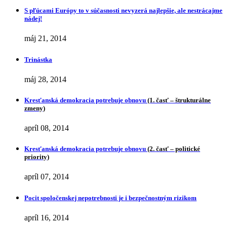
S pľúcami Európy to v súčasnosti nevyzerá najlepšie, ale nestrácajme
nádej!
máj 21, 2014
Trinástka
máj 28, 2014
Kresťanská demokracia potrebuje obnovu
(1. časť – štrukturálne
zmeny)
apríl 08, 2014
Kresťanská demokracia potrebuje obnovu
(2. časť – politické
priority)
apríl 07, 2014
Pocit spoločenskej nepotrebnosti je i bezpečnostným rizikom
apríl 16, 2014