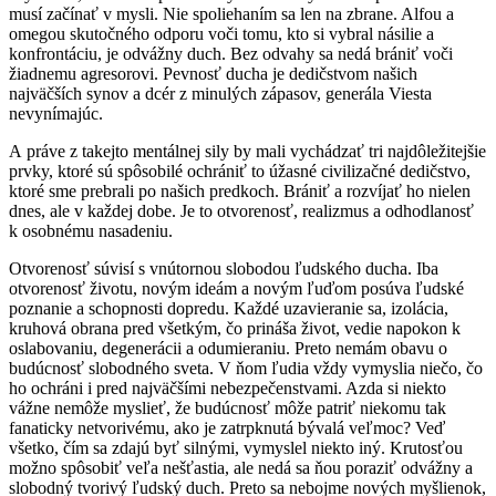
musí začínať v mysli. Nie spoliehaním sa len na zbrane. Alfou a
omegou skutočného odporu voči tomu, kto si vybral násilie a
konfrontáciu, je odvážny duch. Bez odvahy sa nedá brániť voči
žiadnemu agresorovi. Pevnosť ducha je dedičstvom našich
najväčších synov a dcér z minulých zápasov, generála Viesta
nevynímajúc.
A práve z takejto mentálnej sily by mali vychádzať tri najdôležitejšie
prvky, ktoré sú spôsobilé ochrániť to úžasné civilizačné dedičstvo,
ktoré sme prebrali po našich predkoch. Brániť a rozvíjať ho nielen
dnes, ale v každej dobe. Je to otvorenosť, realizmus a odhodlanosť
k osobnému nasadeniu.
Otvorenosť súvisí s vnútornou slobodou ľudského ducha. Iba
otvorenosť životu, novým ideám a novým ľuďom posúva ľudské
poznanie a schopnosti dopredu. Každé uzavieranie sa, izolácia,
kruhová obrana pred všetkým, čo prináša život, vedie napokon k
oslabovaniu, degenerácii a odumieraniu. Preto nemám obavu o
budúcnosť slobodného sveta. V ňom ľudia vždy vymyslia niečo, čo
ho ochráni i pred najväčšími nebezpečenstvami. Azda si niekto
vážne nemôže myslieť, že budúcnosť môže patriť niekomu tak
fanaticky netvorivému, ako je zatrpknutá bývalá veľmoc? Veď
všetko, čím sa zdajú byť silnými, vymyslel niekto iný. Krutosťou
možno spôsobiť veľa nešťastia, ale nedá sa ňou poraziť odvážny a
slobodný tvorivý ľudský duch. Preto sa nebojme nových myšlienok,