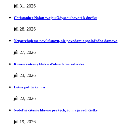
júl 31, 2026
Christopher Nolan svojou Odyseou hovorí k dnešku
júl 28, 2026
Nepotrebujeme novú ústavu, ale povedomie spoločného domova
júl 27, 2026
Konzervatívny blok – ďalšia letná zábavka
júl 23, 2026
Letná politická hra
júl 22, 2026
Nedeľné čítanie hlavne pre tých, čo majú radi čistky
júl 19, 2026