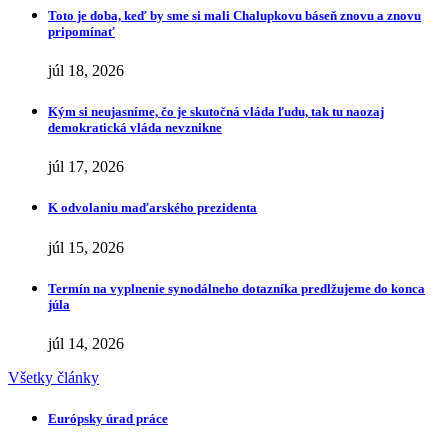
Toto je doba, keď by sme si mali Chalupkovu báseň znovu a znovu
pripomínať
júl 18, 2026
Kým si neujasníme, čo je skutočná vláda ľudu, tak tu naozaj
demokratická vláda nevznikne
júl 17, 2026
K odvolaniu maďarského prezidenta
júl 15, 2026
Termín na vyplnenie synodálneho dotazníka predlžujeme do konca
júla
júl 14, 2026
Všetky články
Európsky úrad práce