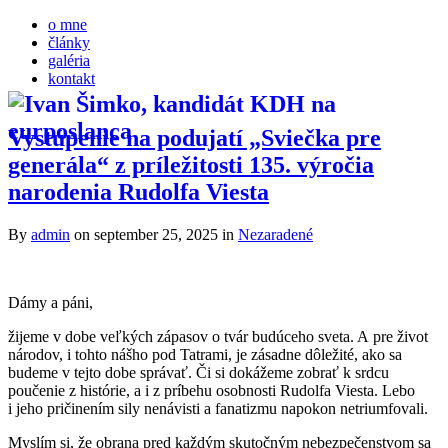
o mne
články
galéria
kontakt
Vystúpenie na podujatí „Sviečka pre
generála“ z príležitosti 135. výročia
narodenia Rudolfa Viesta
By
admin
on september 25, 2025
in
Nezaradené
Dámy a páni,
žijeme v dobe veľkých zápasov o tvár budúceho sveta. A pre život
národov, i tohto nášho pod Tatrami, je zásadne dôležité, ako sa
budeme v tejto dobe správať. Či si dokážeme zobrať k srdcu
poučenie z histórie, a i z príbehu osobnosti Rudolfa Viesta. Lebo
i jeho pričinením sily nenávisti a fanatizmu napokon netriumfovali.
Myslím si, že obrana pred každým skutočným nebezpečenstvom sa