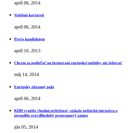
apríl 06, 2014
Volebná kaviareň
apríl 06, 2014
Prečo kandidujem
apríl 10, 2013
Chcem sa podieľať na formovaní európskej politiky, nie lobovať
máj 14, 2014
Európsky obranný pakt
apríl 06, 2014
KDH využilo vhodnú príležitosť, získalo politickú iniciatívu a
presadilo svoj dlhodobý programový zámer
jún 05, 2014